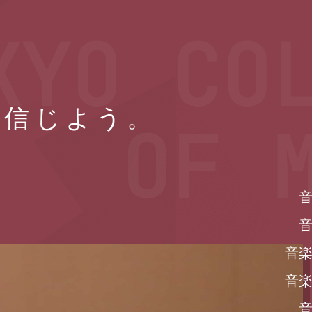
KYO
COL
を信じよう。
OF 
音
音