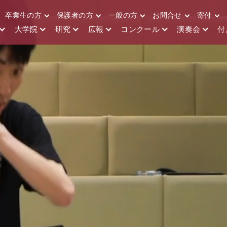
卒業生の方
保護者の方
一般の方
お問合せ
寄付
大学院
研究
広報
コンクール
演奏会
付