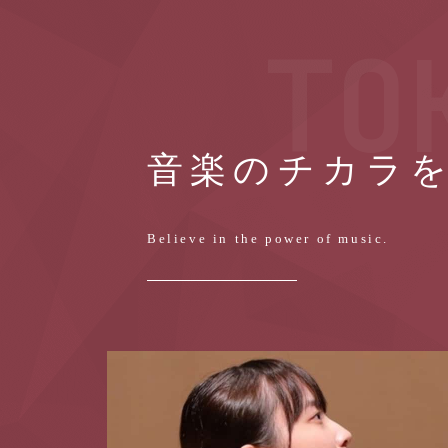
TO
音楽のチカラ
Believe in the power of music.