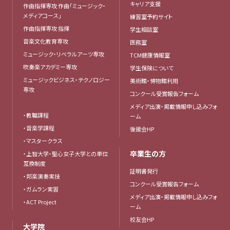
キャリア支援
作曲指揮専攻 作曲「ミュージック・
メディアコース」
練習室予約サイト
作曲指揮専攻 指揮
学生相談室
音楽文化教育専攻
医務室
ミュージック・リベラルアーツ専攻
TCM健康情報室
吹奏楽アカデミー専攻
学生保険について
ミュージックビジネス・テクノロジー
美術館・博物館利用
専攻
コンクール受賞報告フォーム
メディア出演・掲載情報申し込みフォ
・教職課程
ーム
・音楽学課程
後援会HP
・マスタークラス
卒業生の方
・上智大学・聖心女子大学との単位
互換制度
証明書発行
・邦楽演奏実技
コンクール受賞報告フォーム
・ガムラン実習
メディア出演・掲載情報申し込みフォ
・ACT Project
ーム
校友会HP
大学院