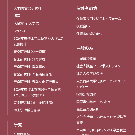
保護者の方
大学院/音楽研究科
概要
保護者専用問い合わせフォーム
入試案内（大学院）
後援会HP
シラバス
保護者の皆さまへ
2026年度修士学生便覧（カリキュラ
ム表抜粋）
一般の方
音楽研究科（修士課程）
付属音楽教室
音楽研究科・器楽専攻
社会人講座 ピアノ個人レッスン
音楽研究科・声楽専攻
社会人の学びの場
音楽研究科・作曲指揮専攻
東京音楽大学付属オーケストラ・ア
音楽研究科・音楽文化研究専攻
カデミー
2026年度博士後期課程学生便覧
指揮研修講座
（カリキュラム表抜粋）
国際青少年オーケストラ
音楽研究科（博士後期課程）
民族音楽研究所
博士学位授与名簿
文化庁 大学における文化芸術推進
事業
研究
中目黒・代官山キャンパス学生食堂
付属図書館