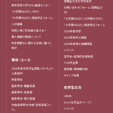
受験生の方の学校見学
東京音楽大学SDGs推進センター
お問い合わせフォーム（受験生の
「大学案内2027」（PDF）
方）
「大学案内2027」発送申込フォーム
「大学案内2027」大学案内（PDF）
人材募集
「大学案内2027」発送申込フォーム
採用人事ご担当者の皆さまへ
2026年度学部
個人情報の取扱について
2026年度修士課程
特定商取引に関する法律に基づく
2026年度博士後期課程
表示
シラバス
奨学金・経済的支援制度
専攻・コース
TCM学生寮
2026年度学部学生便覧（カリキュラ
美術館・博物館利用
ム表抜粋）
キャリア支援
声楽専攻
器楽専攻・鍵盤楽器
在学生の方
器楽専攻・弦楽器
UNIPA
器楽専攻・管打楽器
Vivo（在学生のページ）
作曲指揮専攻 作曲「芸術音楽コー
シラバス
ス」