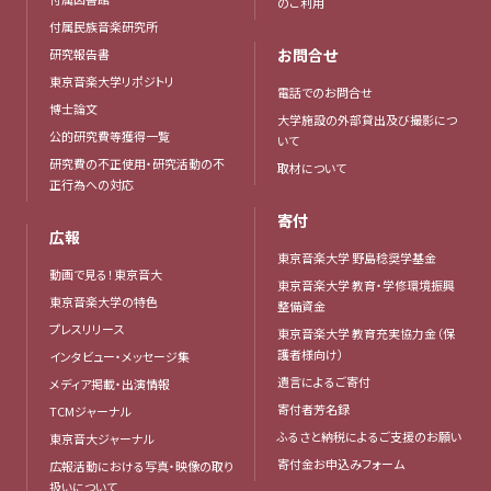
のご利用
付属民族音楽研究所
お問合せ
研究報告書
東京音楽大学リポジトリ
電話でのお問合せ
博士論文
大学施設の外部貸出及び撮影につ
公的研究費等獲得一覧
いて
研究費の不正使用・研究活動の不
取材について
正行為への対応
寄付
広報
東京音楽大学 野島稔奨学基金
動画で見る！東京音大
東京音楽大学 教育・学修環境振興
東京音楽大学の特色
整備資金
プレスリリース
東京音楽大学 教育充実協力金（保
護者様向け）
インタビュー・メッセージ集
遺言によるご寄付
メディア掲載・出演情報
寄付者芳名録
TCMジャーナル
ふるさと納税によるご支援のお願い
東京音大ジャーナル
寄付金お申込みフォーム
広報活動における写真・映像の取り
扱いについて