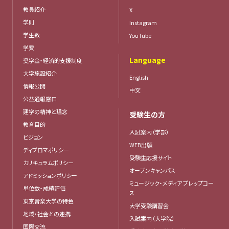
教員紹介
X
学則
Instagram
学生数
YouTube
学費
Language
奨学金・経済的支援制度
大学施設紹介
English
情報公開
中文
公益通報窓口
建学の精神と理念
受験生の方
教育目的
入試案内（学部）
ビジョン
WEB出願
ディプロマポリシー
受験生応援サイト
カリキュラムポリシー
オープンキャンパス
アドミッションポリシー
ミュージック・メディア プレップコー
単位数・成績評価
ス
東京音楽大学の特色
大学受験講習会
地域・社会との連携
入試案内（大学院）
国際交流