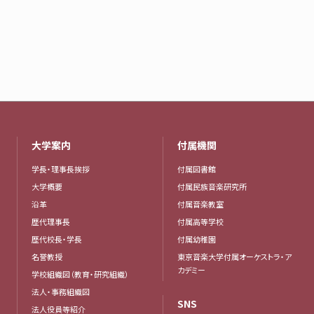
大学案内
付属機関
学長・理事長挨拶
付属図書館
大学概要
付属民族音楽研究所
沿革
付属音楽教室
歴代理事長
付属高等学校
歴代校長・学長
付属幼稚園
名誉教授
東京音楽大学付属オーケストラ・ア
カデミー
学校組織図（教育・研究組織）
法人・事務組織図
SNS
法人役員等紹介