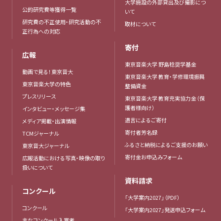
大学施設の外部貸出及び撮影につ
公的研究費等獲得一覧
いて
研究費の不正使用・研究活動の不
取材について
正行為への対応
寄付
広報
東京音楽大学 野島稔奨学基金
動画で見る！東京音大
東京音楽大学 教育・学修環境振興
東京音楽大学の特色
整備資金
プレスリリース
東京音楽大学 教育充実協力金（保
護者様向け）
インタビュー・メッセージ集
遺言によるご寄付
メディア掲載・出演情報
寄付者芳名録
TCMジャーナル
ふるさと納税によるご支援のお願い
東京音大ジャーナル
寄付金お申込みフォーム
広報活動における写真・映像の取り
扱いについて
資料請求
コンクール
「大学案内2027」（PDF）
コンクール
「大学案内2027」発送申込フォーム
主なコンクール入賞者