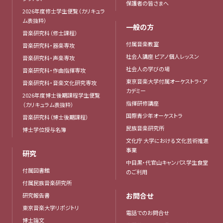
保護者の皆さまへ
2026年度修士学生便覧（カリキュラ
ム表抜粋）
一般の方
音楽研究科（修士課程）
付属音楽教室
音楽研究科・器楽専攻
社会人講座 ピアノ個人レッスン
音楽研究科・声楽専攻
社会人の学びの場
音楽研究科・作曲指揮専攻
東京音楽大学付属オーケストラ・ア
音楽研究科・音楽文化研究専攻
カデミー
2026年度博士後期課程学生便覧
指揮研修講座
（カリキュラム表抜粋）
国際青少年オーケストラ
音楽研究科（博士後期課程）
民族音楽研究所
博士学位授与名簿
文化庁 大学における文化芸術推進
事業
研究
中目黒・代官山キャンパス学生食堂
付属図書館
のご利用
付属民族音楽研究所
お問合せ
研究報告書
東京音楽大学リポジトリ
電話でのお問合せ
博士論文