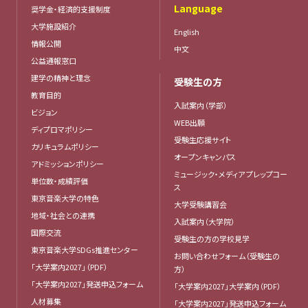
Language
奨学金・経済的支援制度
大学施設紹介
English
情報公開
中文
公益通報窓口
建学の精神と理念
受験生の方
教育目的
入試案内（学部）
ビジョン
WEB出願
ディプロマポリシー
受験生応援サイト
カリキュラムポリシー
オープンキャンパス
アドミッションポリシー
ミュージック・メディア プレップコー
単位数・成績評価
ス
東京音楽大学の特色
大学受験講習会
地域・社会との連携
入試案内（大学院）
国際交流
受験生の方の学校見学
東京音楽大学SDGs推進センター
お問い合わせフォーム（受験生の
「大学案内2027」（PDF）
方）
「大学案内2027」発送申込フォーム
「大学案内2027」大学案内（PDF）
人材募集
「大学案内2027」発送申込フォーム