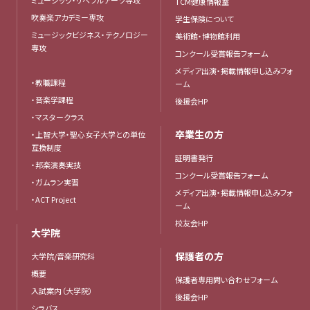
ミュージック・リベラルアーツ専攻
TCM健康情報室
吹奏楽アカデミー専攻
学生保険について
ミュージックビジネス・テクノロジー
美術館・博物館利用
専攻
コンクール受賞報告フォーム
メディア出演・掲載情報申し込みフォ
・教職課程
ーム
・音楽学課程
後援会HP
・マスタークラス
卒業生の方
・上智大学・聖心女子大学との単位
互換制度
証明書発行
・邦楽演奏実技
コンクール受賞報告フォーム
・ガムラン実習
メディア出演・掲載情報申し込みフォ
・ACT Project
ーム
校友会HP
大学院
保護者の方
大学院/音楽研究科
概要
保護者専用問い合わせフォーム
入試案内（大学院）
後援会HP
シラバス