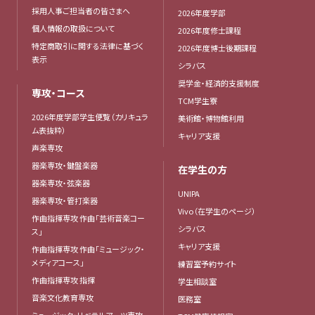
採用人事ご担当者の皆さまへ
2026年度学部
個人情報の取扱について
2026年度修士課程
特定商取引に関する法律に基づく
2026年度博士後期課程
表示
シラバス
奨学金・経済的支援制度
専攻・コース
TCM学生寮
2026年度学部学生便覧（カリキュラ
美術館・博物館利用
ム表抜粋）
キャリア支援
声楽専攻
器楽専攻・鍵盤楽器
在学生の方
器楽専攻・弦楽器
UNIPA
器楽専攻・管打楽器
Vivo（在学生のページ）
作曲指揮専攻 作曲「芸術音楽コー
シラバス
ス」
キャリア支援
作曲指揮専攻 作曲「ミュージック・
メディアコース」
練習室予約サイト
作曲指揮専攻 指揮
学生相談室
音楽文化教育専攻
医務室