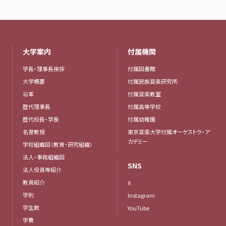
大学案内
付属機関
学長・理事長挨拶
付属図書館
大学概要
付属民族音楽研究所
沿革
付属音楽教室
歴代理事長
付属高等学校
歴代校長・学長
付属幼稚園
名誉教授
東京音楽大学付属オーケストラ・ア
カデミー
学校組織図（教育・研究組織）
法人・事務組織図
SNS
法人役員等紹介
教員紹介
X
学則
Instagram
学生数
YouTube
学費