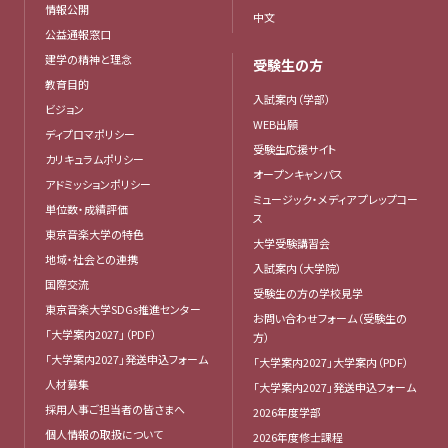
情報公開
中文
公益通報窓口
建学の精神と理念
受験生の方
教育目的
入試案内（学部）
ビジョン
WEB出願
ディプロマポリシー
受験生応援サイト
カリキュラムポリシー
オープンキャンパス
アドミッションポリシー
ミュージック・メディア プレップコー
単位数・成績評価
ス
東京音楽大学の特色
大学受験講習会
地域・社会との連携
入試案内（大学院）
国際交流
受験生の方の学校見学
東京音楽大学SDGs推進センター
お問い合わせフォーム（受験生の
「大学案内2027」（PDF）
方）
「大学案内2027」発送申込フォーム
「大学案内2027」大学案内（PDF）
人材募集
「大学案内2027」発送申込フォーム
採用人事ご担当者の皆さまへ
2026年度学部
個人情報の取扱について
2026年度修士課程