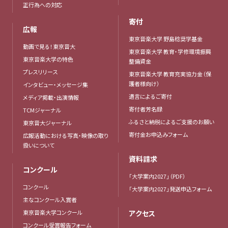
正行為への対応
寄付
広報
東京音楽大学 野島稔奨学基金
動画で見る！東京音大
東京音楽大学 教育・学修環境振興
東京音楽大学の特色
整備資金
プレスリリース
東京音楽大学 教育充実協力金（保
護者様向け）
インタビュー・メッセージ集
遺言によるご寄付
メディア掲載・出演情報
寄付者芳名録
TCMジャーナル
ふるさと納税によるご支援のお願い
東京音大ジャーナル
寄付金お申込みフォーム
広報活動における写真・映像の取り
扱いについて
資料請求
コンクール
「大学案内2027」（PDF）
コンクール
「大学案内2027」発送申込フォーム
主なコンクール入賞者
東京音楽大学コンクール
アクセス
コンクール受賞報告フォーム