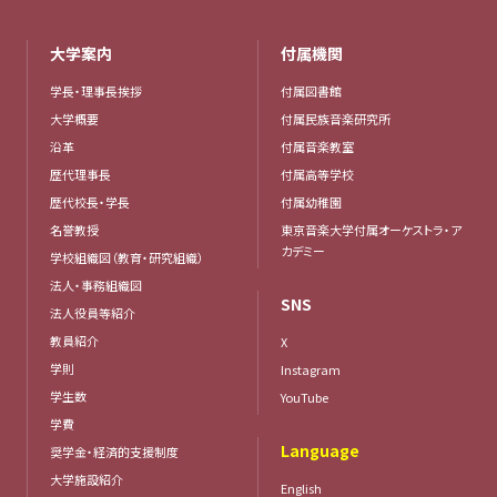
大学案内
付属機関
学長・理事長挨拶
付属図書館
大学概要
付属民族音楽研究所
沿革
付属音楽教室
歴代理事長
付属高等学校
歴代校長・学長
付属幼稚園
名誉教授
東京音楽大学付属オーケストラ・ア
カデミー
学校組織図（教育・研究組織）
法人・事務組織図
SNS
法人役員等紹介
教員紹介
X
学則
Instagram
学生数
YouTube
学費
Language
奨学金・経済的支援制度
大学施設紹介
English