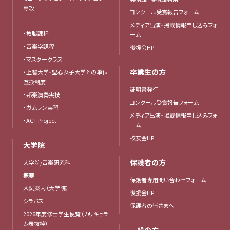
専攻
コンクール受賞報告フォーム
メディア出演・掲載情報申し込みフォ
・教職課程
ーム
・音楽学課程
後援会HP
・マスタークラス
卒業生の方
・上智大学・聖心女子大学との単位
互換制度
証明書発行
・邦楽演奏実技
コンクール受賞報告フォーム
・ガムラン実習
メディア出演・掲載情報申し込みフォ
・ACT Project
ーム
校友会HP
大学院
保護者の方
大学院/音楽研究科
概要
保護者専用問い合わせフォーム
入試案内（大学院）
後援会HP
シラバス
保護者の皆さまへ
2026年度修士学生便覧（カリキュラ
ム表抜粋）