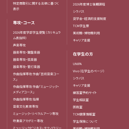
特定商取引に関する法律に基づく
2026年度博士後期課程
表示
シラバス
奨学金・経済的支援制度
専攻・コース
TCM学生寮
2026年度学部学生便覧（カリキュラ
美術館・博物館利用
ム表抜粋）
キャリア支援
声楽専攻
器楽専攻・鍵盤楽器
在学生の方
器楽専攻・弦楽器
UNIPA
器楽専攻・管打楽器
Vivo（在学生のページ）
作曲指揮専攻 作曲「芸術音楽コー
シラバス
ス」
キャリア支援
作曲指揮専攻 作曲「ミュージック・
メディアコース」
練習室予約サイト
作曲指揮専攻 指揮
学生相談室
音楽文化教育専攻
医務室
ミュージック・リベラルアーツ専攻
TCM健康情報室
吹奏楽アカデミー専攻
学生保険について
ミュージックビジネス・テクノロジー
美術館・博物館利用