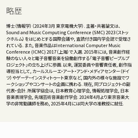
略歴
博士（情報学）（2024年3月 東京電機大学）. 主著・共著論文は、
Sound and Music Computing Conference (SMC) 2023（ストッ
クホルム）をはじめとする国際会議や, 査読付き国内学会誌で受理さ
れている. また, 音楽作品はInternational Computer Music
Conference (ICMC) 2017（上海）で入選. 2015年には, 音楽創作経
験のない人々と電子音響音楽を協働創作する「電子音響ピープルプ
ロジェクト」の立ち上げに参画. 以来, 運営委員や音響責任者, 創作指
導担当として, カールスルーエ・アート・アンド・メディアセンター（ドイ
ツ）やゲーテ・インスティトゥート東京など, 国内外の様々な施設でワ
ークショップやコンサートの企画に携わる. 現在, 同プロジェクトの副
代表・会計. 所属学協会は, 日本教育心理学会, 情報処理学会, 日本
音楽表現学会, 先端芸術音楽創作学会. 2024年4月より東京音楽大
学の非常勤講師を務め, 2025年4月には同大学の准教授に就任.