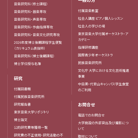
一般の方
音楽研究科（修士課程）
付属音楽教室
音楽研究科・器楽専攻
社会人講座 ピアノ個人レッスン
音楽研究科・声楽専攻
社会人の学びの場
音楽研究科・作曲指揮専攻
東京音楽大学付属オーケストラ・ア
音楽研究科・音楽文化研究専攻
カデミー
2026年度博士後期課程学生便覧
指揮研修講座
（カリキュラム表抜粋）
国際青少年オーケストラ
音楽研究科（博士後期課程）
民族音楽研究所
博士学位授与名簿
文化庁 大学における文化芸術推進
事業
研究
中目黒・代官山キャンパス学生食堂
付属図書館
のご利用
付属民族音楽研究所
お問合せ
研究報告書
東京音楽大学リポジトリ
電話でのお問合せ
博士論文
大学施設の外部貸出及び撮影につ
公的研究費等獲得一覧
いて
研究費の不正使用・研究活動の不
取材について