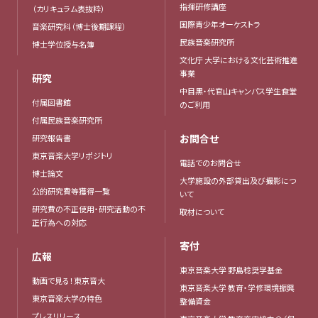
指揮研修講座
（カリキュラム表抜粋）
国際青少年オーケストラ
音楽研究科（博士後期課程）
民族音楽研究所
博士学位授与名簿
文化庁 大学における文化芸術推進
事業
研究
中目黒・代官山キャンパス学生食堂
付属図書館
のご利用
付属民族音楽研究所
お問合せ
研究報告書
東京音楽大学リポジトリ
電話でのお問合せ
博士論文
大学施設の外部貸出及び撮影につ
公的研究費等獲得一覧
いて
研究費の不正使用・研究活動の不
取材について
正行為への対応
寄付
広報
東京音楽大学 野島稔奨学基金
動画で見る！東京音大
東京音楽大学 教育・学修環境振興
東京音楽大学の特色
整備資金
プレスリリース