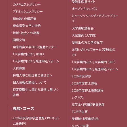
受験生応援サイト
カリキュラムポリシー
オープンキャンパス
アドミッションポリシー
ミュージック・メディア プレップコー
単位数・成績評価
ス
東京音楽大学の特色
大学受験講習会
地域・社会との連携
入試案内（大学院）
国際交流
受験生の方の学校見学
東京音楽大学SDGs推進センター
お問い合わせフォーム（受験生の
「大学案内2027」（PDF）
方）
「大学案内2027」発送申込フォーム
「大学案内2027」大学案内（PDF）
人材募集
「大学案内2027」発送申込フォーム
採用人事ご担当者の皆さまへ
2026年度学部
個人情報の取扱について
2026年度修士課程
特定商取引に関する法律に基づく
2026年度博士後期課程
表示
シラバス
奨学金・経済的支援制度
専攻・コース
TCM学生寮
2026年度学部学生便覧（カリキュラ
美術館・博物館利用
ム表抜粋）
キャリア支援