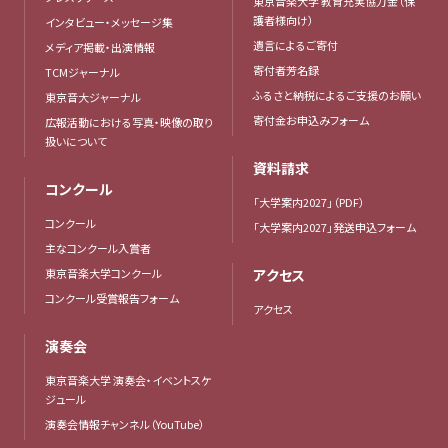
東京音楽大学 教育充実協力金（保
護者様向け）
インタビュー・メッセージ集
遺言によるご寄付
メディア掲載・出演情報
寄付者芳名録
TCMジャーナル
ふるさと納税によるご支援のお願い
東京音大ジャーナル
寄付金お申込みフォーム
広報活動における写真・映像の取り
扱いについて
資料請求
コンクール
「大学案内2027」（PDF）
コンクール
「大学案内2027」発送申込フォーム
主なコンクール入賞者
東京音楽大学コンクール
アクセス
コンクール受賞報告フォーム
アクセス
演奏会
東京音楽大学 演奏会・イベントスケ
ジュール
演奏会情報チャンネル（YouTube）