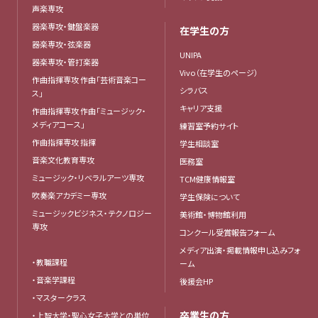
声楽専攻
器楽専攻・鍵盤楽器
在学生の方
器楽専攻・弦楽器
UNIPA
器楽専攻・管打楽器
Vivo（在学生のページ）
作曲指揮専攻 作曲「芸術音楽コー
シラバス
ス」
キャリア支援
作曲指揮専攻 作曲「ミュージック・
メディアコース」
練習室予約サイト
作曲指揮専攻 指揮
学生相談室
音楽文化教育専攻
医務室
ミュージック・リベラルアーツ専攻
TCM健康情報室
吹奏楽アカデミー専攻
学生保険について
ミュージックビジネス・テクノロジー
美術館・博物館利用
専攻
コンクール受賞報告フォーム
メディア出演・掲載情報申し込みフォ
・教職課程
ーム
・音楽学課程
後援会HP
・マスタークラス
卒業生の方
・上智大学・聖心女子大学との単位