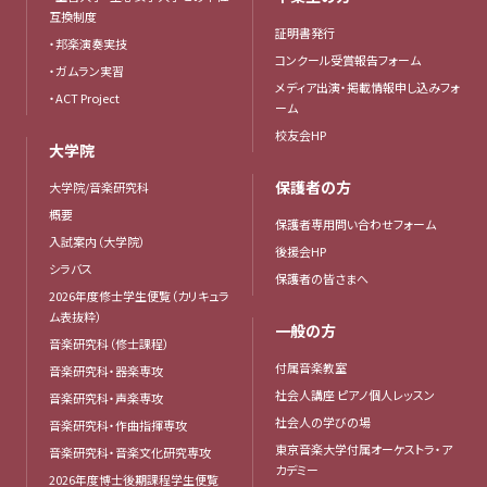
互換制度
証明書発行
・邦楽演奏実技
コンクール受賞報告フォーム
・ガムラン実習
メディア出演・掲載情報申し込みフォ
・ACT Project
ーム
校友会HP
大学院
保護者の方
大学院/音楽研究科
概要
保護者専用問い合わせフォーム
入試案内（大学院）
後援会HP
シラバス
保護者の皆さまへ
2026年度修士学生便覧（カリキュラ
ム表抜粋）
一般の方
音楽研究科（修士課程）
付属音楽教室
音楽研究科・器楽専攻
社会人講座 ピアノ個人レッスン
音楽研究科・声楽専攻
社会人の学びの場
音楽研究科・作曲指揮専攻
東京音楽大学付属オーケストラ・ア
音楽研究科・音楽文化研究専攻
カデミー
2026年度博士後期課程学生便覧