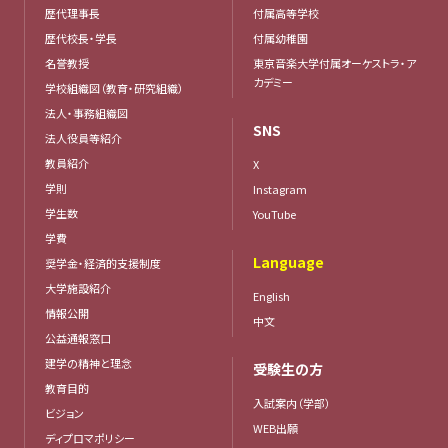
歴代理事長
付属高等学校
歴代校長・学長
付属幼稚園
名誉教授
東京音楽大学付属オーケストラ・ア
カデミー
学校組織図（教育・研究組織）
法人・事務組織図
SNS
法人役員等紹介
教員紹介
X
学則
Instagram
学生数
YouTube
学費
Language
奨学金・経済的支援制度
大学施設紹介
English
情報公開
中文
公益通報窓口
建学の精神と理念
受験生の方
教育目的
入試案内（学部）
ビジョン
WEB出願
ディプロマポリシー