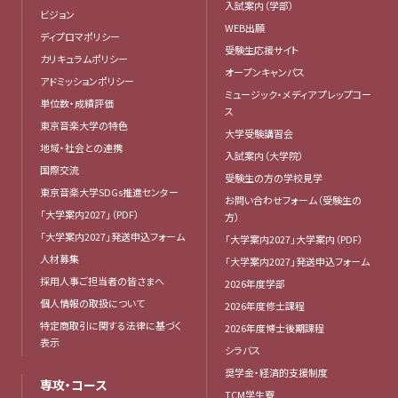
入試案内（学部）
ビジョン
WEB出願
ディプロマポリシー
受験生応援サイト
カリキュラムポリシー
オープンキャンパス
アドミッションポリシー
ミュージック・メディア プレップコー
単位数・成績評価
ス
東京音楽大学の特色
大学受験講習会
地域・社会との連携
入試案内（大学院）
国際交流
受験生の方の学校見学
東京音楽大学SDGs推進センター
お問い合わせフォーム（受験生の
「大学案内2027」（PDF）
方）
「大学案内2027」発送申込フォーム
「大学案内2027」大学案内（PDF）
人材募集
「大学案内2027」発送申込フォーム
採用人事ご担当者の皆さまへ
2026年度学部
個人情報の取扱について
2026年度修士課程
特定商取引に関する法律に基づく
2026年度博士後期課程
表示
シラバス
奨学金・経済的支援制度
専攻・コース
TCM学生寮