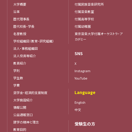
大学概要
付属民族音楽研究所
沿革
付属音楽教室
歴代理事長
付属高等学校
歴代校長・学長
付属幼稚園
名誉教授
東京音楽大学付属オーケストラ・ア
カデミー
学校組織図（教育・研究組織）
法人・事務組織図
SNS
法人役員等紹介
教員紹介
X
学則
Instagram
学生数
YouTube
学費
Language
奨学金・経済的支援制度
大学施設紹介
English
情報公開
中文
公益通報窓口
建学の精神と理念
受験生の方
教育目的