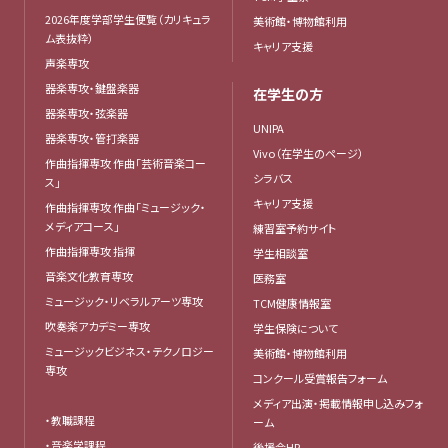
2026年度学部学生便覧（カリキュラ
美術館・博物館利用
ム表抜粋）
キャリア支援
声楽専攻
器楽専攻・鍵盤楽器
在学生の方
器楽専攻・弦楽器
UNIPA
器楽専攻・管打楽器
Vivo（在学生のページ）
作曲指揮専攻 作曲「芸術音楽コー
シラバス
ス」
キャリア支援
作曲指揮専攻 作曲「ミュージック・
メディアコース」
練習室予約サイト
作曲指揮専攻 指揮
学生相談室
音楽文化教育専攻
医務室
ミュージック・リベラルアーツ専攻
TCM健康情報室
吹奏楽アカデミー専攻
学生保険について
ミュージックビジネス・テクノロジー
美術館・博物館利用
専攻
コンクール受賞報告フォーム
メディア出演・掲載情報申し込みフォ
・教職課程
ーム
・音楽学課程
後援会HP