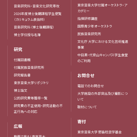
東京音楽大学付属オーケストラ・ア
音楽研究科・音楽文化研究専攻
カデミー
2026年度博士後期課程学生便覧
指揮研修講座
（カリキュラム表抜粋）
国際青少年オーケストラ
音楽研究科（博士後期課程）
民族音楽研究所
博士学位授与名簿
文化庁 大学における文化芸術推進
事業
研究
中目黒・代官山キャンパス学生食堂
付属図書館
のご利用
付属民族音楽研究所
お問合せ
研究報告書
東京音楽大学リポジトリ
電話でのお問合せ
博士論文
大学施設の外部貸出及び撮影につ
公的研究費等獲得一覧
いて
研究費の不正使用・研究活動の不
取材について
正行為への対応
寄付
広報
東京音楽大学 野島稔奨学基金
動画で見る！東京音大