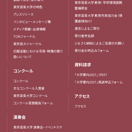
東京音楽大学 教育・学修環境振興
東京音楽大学の特色
整備資金
プレスリリース
東京音楽大学 教育充実協力金（保
護者様向け）
インタビュー・メッセージ集
遺言によるご寄付
メディア掲載・出演情報
寄付者芳名録
TCMジャーナル
ふるさと納税によるご支援のお願い
東京音大ジャーナル
寄付金お申込みフォーム
広報活動における写真・映像の取り
扱いについて
資料請求
コンクール
「大学案内2027」（PDF）
コンクール
「大学案内2027」発送申込フォーム
主なコンクール入賞者
東京音楽大学コンクール
アクセス
コンクール受賞報告フォーム
アクセス
演奏会
東京音楽大学 演奏会・イベントスケ