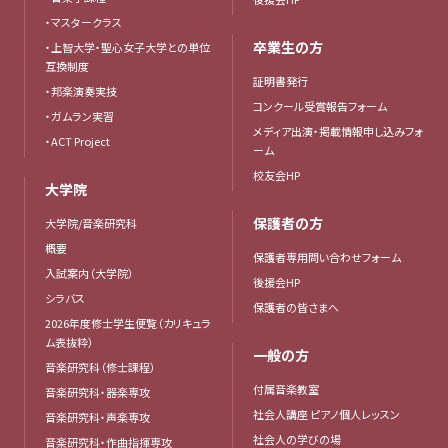
・マスタークラス
卒業生の方
・上智大学・聖心女子大学との単位
互換制度
証明書発行
・邦楽演奏実技
コンクール受賞報告フォーム
・ガムラン実習
メディア出演・掲載情報申し込みフォ
・ACT Project
ーム
校友会HP
大学院
保護者の方
大学院/音楽研究科
概要
保護者専用問い合わせフォーム
入試案内（大学院）
後援会HP
シラバス
保護者の皆さまへ
2026年度修士学生便覧（カリキュラ
ム表抜粋）
一般の方
音楽研究科（修士課程）
付属音楽教室
音楽研究科・器楽専攻
社会人講座 ピアノ個人レッスン
音楽研究科・声楽専攻
社会人の学びの場
音楽研究科・作曲指揮専攻