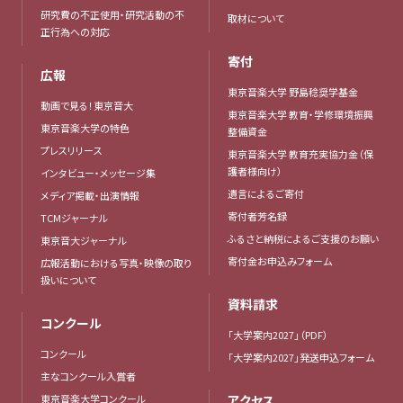
研究費の不正使用・研究活動の不
取材について
正行為への対応
寄付
広報
東京音楽大学 野島稔奨学基金
動画で見る！東京音大
東京音楽大学 教育・学修環境振興
東京音楽大学の特色
整備資金
プレスリリース
東京音楽大学 教育充実協力金（保
護者様向け）
インタビュー・メッセージ集
遺言によるご寄付
メディア掲載・出演情報
寄付者芳名録
TCMジャーナル
ふるさと納税によるご支援のお願い
東京音大ジャーナル
寄付金お申込みフォーム
広報活動における写真・映像の取り
扱いについて
資料請求
コンクール
「大学案内2027」（PDF）
コンクール
「大学案内2027」発送申込フォーム
主なコンクール入賞者
東京音楽大学コンクール
アクセス