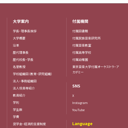
大学案内
付属機関
学長・理事長挨拶
付属図書館
大学概要
付属民族音楽研究所
沿革
付属音楽教室
歴代理事長
付属高等学校
歴代校長・学長
付属幼稚園
名誉教授
東京音楽大学付属オーケストラ・ア
カデミー
学校組織図（教育・研究組織）
法人・事務組織図
SNS
法人役員等紹介
教員紹介
X
学則
Instagram
学生数
YouTube
学費
Language
奨学金・経済的支援制度