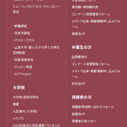
ミュージックビジネス・テクノロジー
美術館・博物館利用
専攻
コンクール受賞報告フォーム
メディア出演・掲載情報申し込みフォ
・教職課程
ーム
・音楽学課程
後援会HP
・マスタークラス
卒業生の方
・上智大学・聖心女子大学との単位
互換制度
証明書発行
・邦楽演奏実技
コンクール受賞報告フォーム
・ガムラン実習
メディア出演・掲載情報申し込みフォ
・ACT Project
ーム
校友会HP
大学院
保護者の方
大学院/音楽研究科
概要
保護者専用問い合わせフォーム
入試案内（大学院）
後援会HP
シラバス
保護者の皆さまへ
2026年度修士学生便覧（カリキュラ