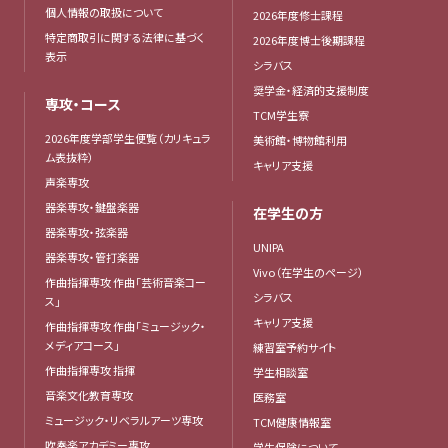
個人情報の取扱について
2026年度修士課程
特定商取引に関する法律に基づく
2026年度博士後期課程
表示
シラバス
奨学金・経済的支援制度
専攻・コース
TCM学生寮
2026年度学部学生便覧（カリキュラ
美術館・博物館利用
ム表抜粋）
キャリア支援
声楽専攻
器楽専攻・鍵盤楽器
在学生の方
器楽専攻・弦楽器
UNIPA
器楽専攻・管打楽器
Vivo（在学生のページ）
作曲指揮専攻 作曲「芸術音楽コー
シラバス
ス」
キャリア支援
作曲指揮専攻 作曲「ミュージック・
メディアコース」
練習室予約サイト
作曲指揮専攻 指揮
学生相談室
音楽文化教育専攻
医務室
ミュージック・リベラルアーツ専攻
TCM健康情報室
吹奏楽アカデミー専攻
学生保険について