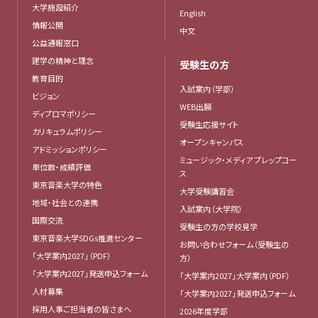
大学施設紹介
English
情報公開
中文
公益通報窓口
建学の精神と理念
受験生の方
教育目的
入試案内（学部）
ビジョン
WEB出願
ディプロマポリシー
受験生応援サイト
カリキュラムポリシー
オープンキャンパス
アドミッションポリシー
ミュージック・メディア プレップコー
単位数・成績評価
ス
東京音楽大学の特色
大学受験講習会
地域・社会との連携
入試案内（大学院）
国際交流
受験生の方の学校見学
東京音楽大学SDGs推進センター
お問い合わせフォーム（受験生の
「大学案内2027」（PDF）
方）
「大学案内2027」発送申込フォーム
「大学案内2027」大学案内（PDF）
人材募集
「大学案内2027」発送申込フォーム
採用人事ご担当者の皆さまへ
2026年度学部