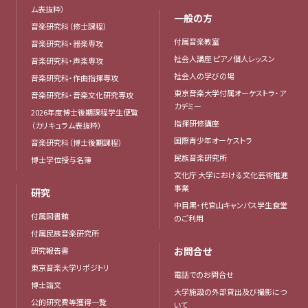
ム表抜粋）
一般の方
音楽研究科（修士課程）
付属音楽教室
音楽研究科・器楽専攻
社会人講座 ピアノ個人レッスン
音楽研究科・声楽専攻
社会人の学びの場
音楽研究科・作曲指揮専攻
東京音楽大学付属オーケストラ・ア
音楽研究科・音楽文化研究専攻
カデミー
2026年度博士後期課程学生便覧
指揮研修講座
（カリキュラム表抜粋）
国際青少年オーケストラ
音楽研究科（博士後期課程）
民族音楽研究所
博士学位授与名簿
文化庁 大学における文化芸術推進
事業
研究
中目黒・代官山キャンパス学生食堂
付属図書館
のご利用
付属民族音楽研究所
お問合せ
研究報告書
東京音楽大学リポジトリ
電話でのお問合せ
博士論文
大学施設の外部貸出及び撮影につ
公的研究費等獲得一覧
いて