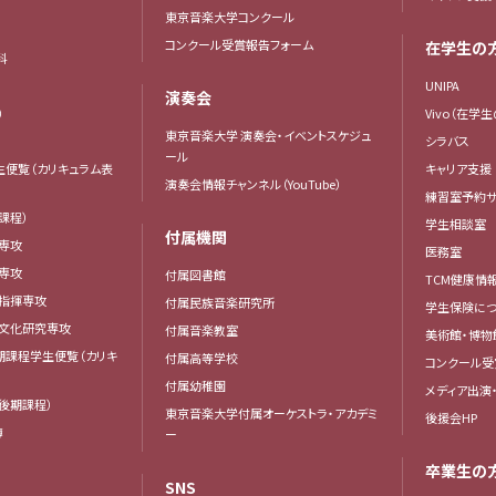
東京音楽大学コンクール
コンクール受賞報告フォーム
在学生の
科
UNIPA
演奏会
）
Vivo（在学
東京音楽大学 演奏会・イベントスケジュ
シラバス
ール
生便覧（カリキュラム表
キャリア支援
演奏会情報チャンネル（YouTube）
練習室予約サ
課程）
学生相談室
付属機関
専攻
医務室
専攻
付属図書館
TCM健康情
曲指揮専攻
付属民族音楽研究所
学生保険につ
楽文化研究専攻
付属音楽教室
美術館・博物
後期課程学生便覧（カリキ
付属高等学校
コンクール受
付属幼稚園
メディア出演
後期課程）
東京音楽大学付属オーケストラ・アカデミ
後援会HP
簿
ー
卒業生の
SNS