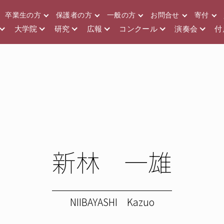
卒業生の方
保護者の方
一般の方
お問合せ
寄付
大学院
研究
広報
コンクール
演奏会
付
新林 一雄
NIIBAYASHI Kazuo