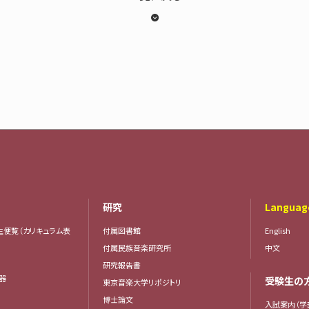
研究
Languag
生便覧（カリキュラム表
付属図書館
English
付属民族音楽研究所
中文
研究報告書
楽器
受験生の
東京音楽大学リポジトリ
器
博士論文
入試案内（学