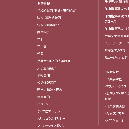
器楽専攻・管打
名誉教授
作曲指揮専攻 作
学校組織図（教育・研究組織）
作曲指揮専攻 作
法人・事務組織図
アコース」
法人役員等紹介
作曲指揮専攻 指
教員紹介
音楽文化教育専
学則
ミュージック・リ
学生数
吹奏楽アカデミー
学費
ミュージックビジ
奨学金・経済的支援制度
大学施設紹介
・教職課程
情報公開
・音楽学課程
公益通報窓口
・マスタークラス
建学の精神と理念
・上智大学・聖心
教育目的
制度
ビジョン
・邦楽演奏実技
ディプロマポリシー
・ガムラン実習
カリキュラムポリシー
・ACT Project
アドミッションポリシー