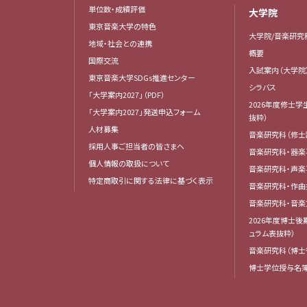
単位数・成績評価
大学院
東京音楽大学の特色
大学院/音楽研究
地域・社会との連携
概要
国際交流
入試案内（大学院
東京音楽大学SDGs推進センター
シラバス
「大学案内2027」（PDF）
2026年度修士学
「大学案内2027」発送申込フォーム
抜粋）
人材募集
音楽研究科（修士
採用人事ご担当者の皆さまへ
音楽研究科・器楽
個人情報の取扱について
音楽研究科・声楽
特定商取引に関する法律に基づく表示
音楽研究科・作
音楽研究科・音
2026年度博士
ュラム表抜粋）
音楽研究科（博士
博士学位授与名