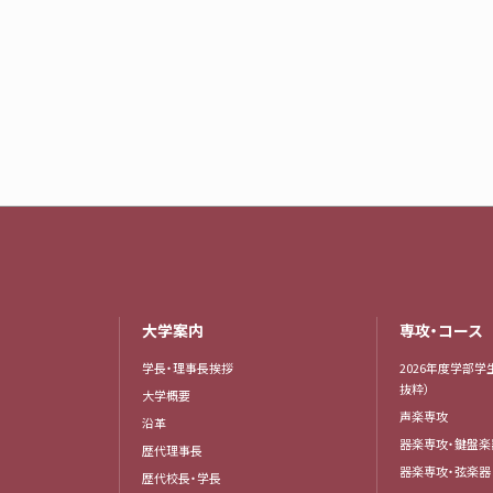
大学案内
専攻・コース
学長・理事長挨拶
2026年度学部学
抜粋）
大学概要
声楽専攻
沿革
器楽専攻・鍵盤
歴代理事長
器楽専攻・弦楽
歴代校長・学長