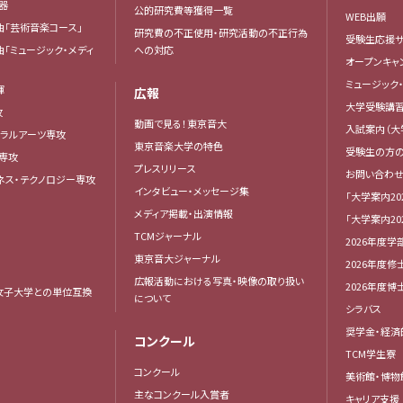
楽器
公的研究費等獲得一覧
WEB出願
曲「芸術音楽コース」
研究費の不正使用・研究活動の不正行為
受験生応援サ
曲「ミュージック・メディ
への対応
オープンキャ
ミュージック
揮
広報
大学受験講
攻
動画で見る！東京音大
入試案内（大
ベラルアーツ専攻
東京音楽大学の特色
受験生の方
専攻
プレスリリース
お問い合わせ
ネス・テクノロジー専攻
インタビュー・メッセージ集
「大学案内20
メディア掲載・出演情報
「大学案内20
TCMジャーナル
2026年度学
東京音大ジャーナル
2026年度修
広報活動における写真・映像の取り扱い
2026年度
女子大学との単位互換
について
シラバス
奨学金・経済
コンクール
TCM学生寮
コンクール
美術館・博物
主なコンクール入賞者
キャリア支援