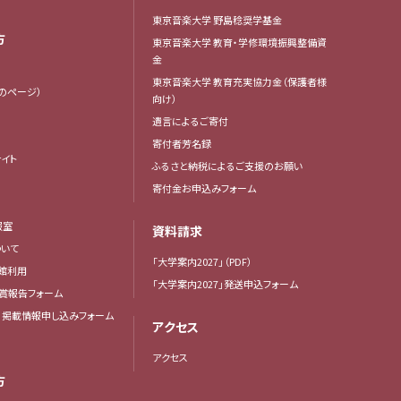
東京音楽大学 野島稔奨学基金
方
東京音楽大学 教育・学修環境振興整備資
金
東京音楽大学 教育充実協力金（保護者様
生のページ）
向け）
遺言によるご寄付
寄付者芳名録
イト
ふるさと納税によるご支援のお願い
寄付金お申込みフォーム
報室
資料請求
いて
「大学案内2027」（PDF）
館利用
「大学案内2027」発送申込フォーム
賞報告フォーム
・掲載情報申し込みフォーム
アクセス
アクセス
方