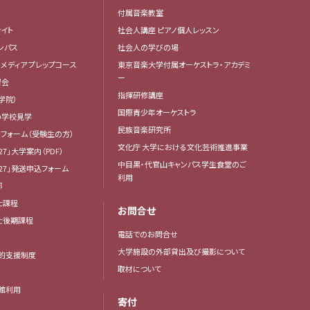
付属音楽教室
イト
社会人講座 ピアノ個人レッスン
ンパス
社会人の学びの場
・メディア プレップコース
東京音楽大学付属オーケストラ・アカデミ
ー
習会
指揮研修講座
学院）
国際青少年オーケストラ
の学校見学
民族音楽研究所
フォーム（受験生の方）
文化庁 大学における文化芸術推進事業
27」大学案内（PDF）
中目黒・代官山キャンパス学生食堂のご
27」発送申込フォーム
利用
部
士課程
お問合せ
博士後期課程
電話でのお問合せ
大学施設の外部貸出及び撮影について
的支援制度
取材について
館利用
寄付