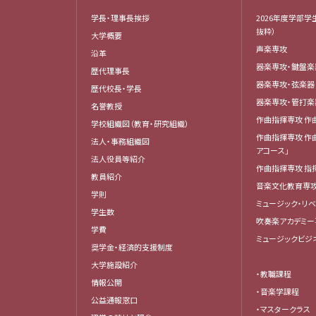
学長・理事長挨拶
2026年度学部学
抜粋）
大学概要
声楽専攻
沿革
器楽専攻・鍵盤
歴代理事長
器楽専攻・弦楽
歴代校長・学長
器楽専攻・管打
名誉教授
作曲指揮専攻 作
学校組織図（教育・研究組織）
作曲指揮専攻 作
法人・事務組織図
アコース」
法人役員等紹介
作曲指揮専攻 指
教員紹介
音楽文化教育専
学則
ミュージック・リ
学生数
吹奏楽アカデミー
学費
ミュージックビジ
奨学金・経済的支援制度
大学施設紹介
・教職課程
情報公開
・音楽学課程
公益通報窓口
・マスタークラス