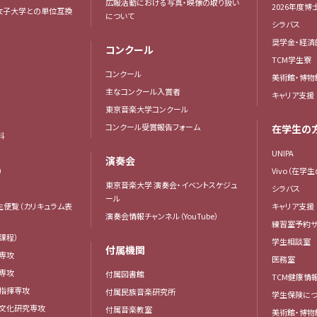
広報活動における写真・映像の取り扱い
2026年度
女子大学との単位互換
について
シラバス
奨学金・経済
コンクール
TCM学生寮
コンクール
美術館・博物
主なコンクール入賞者
キャリア支援
東京音楽大学コンクール
コンクール受賞報告フォーム
在学生の
科
UNIPA
演奏会
）
Vivo（在学
東京音楽大学 演奏会・イベントスケジュ
シラバス
ール
生便覧（カリキュラム表
キャリア支援
演奏会情報チャンネル（YouTube）
練習室予約サ
課程）
学生相談室
付属機関
専攻
医務室
専攻
付属図書館
TCM健康情
曲指揮専攻
付属民族音楽研究所
学生保険につ
楽文化研究専攻
付属音楽教室
美術館・博物