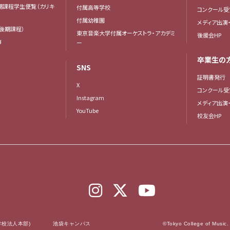
後期課程学生便覧（カリキ
付属高等学校
コンクール受
付属幼稚園
メディア出演
後期課程）
東京音楽大学付属オーケストラ・アカデミ
後援会HP
簿
ー
卒業生の
SNS
証明書発行
X
コンクール受
Instagram
メディア出演
YouTube
校友会HP
学校法人本部)
池袋キャンパス
©Tokyo College of Music.