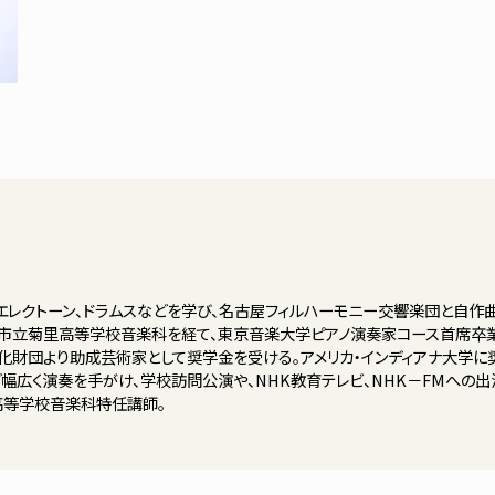
エレクトーン、ドラムスなどを学び、名古屋フィルハーモニー交響楽団と自作
古屋市立菊里高等学校音楽科を経て、東京音楽大学ピアノ演奏家コース首席卒
化財団より助成芸術家として奨学金を受ける。アメリカ・インディアナ大学に
ど幅広く演奏を手がけ、学校訪問公演や、NHK教育テレビ、NHK－FMへの出
高等学校音楽科特任講師。