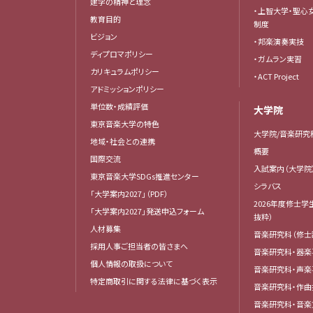
建学の精神と理念
・上智大学・聖心
教育目的
制度
ビジョン
・邦楽演奏実技
ディプロマポリシー
・ガムラン実習
カリキュラムポリシー
・ACT Project
アドミッションポリシー
単位数・成績評価
大学院
東京音楽大学の特色
大学院/音楽研究
地域・社会との連携
概要
国際交流
入試案内（大学院
東京音楽大学SDGs推進センター
シラバス
「大学案内2027」（PDF）
2026年度修士学
「大学案内2027」発送申込フォーム
抜粋）
人材募集
音楽研究科（修士
採用人事ご担当者の皆さまへ
音楽研究科・器楽
個人情報の取扱について
音楽研究科・声楽
特定商取引に関する法律に基づく表示
音楽研究科・作
音楽研究科・音