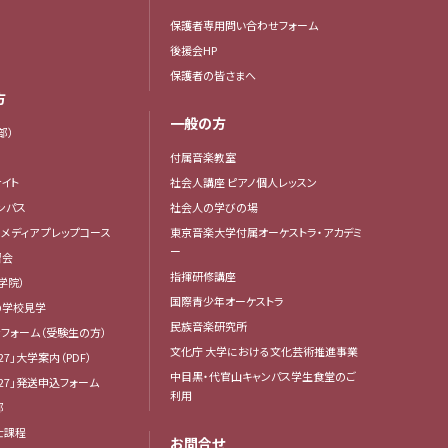
保護者専用問い合わせフォーム
後援会HP
保護者の皆さまへ
方
一般の方
部）
付属音楽教室
イト
社会人講座 ピアノ個人レッスン
ンパス
社会人の学びの場
・メディア プレップコース
東京音楽大学付属オーケストラ・アカデミ
ー
習会
指揮研修講座
学院）
国際青少年オーケストラ
の学校見学
民族音楽研究所
フォーム（受験生の方）
文化庁 大学における文化芸術推進事業
27」大学案内（PDF）
中目黒・代官山キャンパス学生食堂のご
27」発送申込フォーム
利用
部
士課程
お問合せ