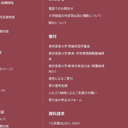
博士後期課程
電話でのお問合せ
大学施設の外部貸出及び撮影について
的支援制度
取材について
館利用
寄付
東京音楽大学 野島稔奨学基金
方
東京音楽大学 教育・学修環境振興整備資
金
東京音楽大学 教育充実協力金（保護者様
生のページ）
向け）
遺言によるご寄付
寄付者芳名録
イト
ふるさと納税によるご支援のお願い
寄付金お申込みフォーム
報室
資料請求
いて
「大学案内2027」（PDF）
館利用