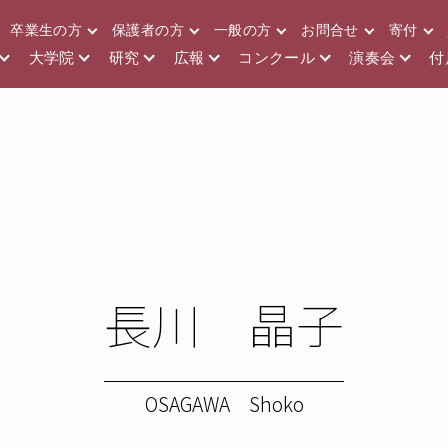
卒業生の方
保護者の方
一般の方
お問合せ
寄付
大学院
研究
広報
コンクール
演奏会
付
長川 晶子
OSAGAWA Shoko