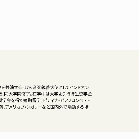
曲を共演するほか、音楽親善大使としてインドネシ
業、同大学院修了。在学中は大学より特待生奨学金
奨学金を得て短期留学。ピティナ・ピアノコンペティ
演、アメリカ、ハンガリーなど国内外で活動するほ