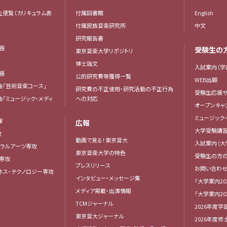
生便覧（カリキュラム表
付属図書館
English
付属民族音楽研究所
中文
研究報告書
楽器
受験生の
東京音楽大学リポジトリ
器
博士論文
入試案内（学
楽器
公的研究費等獲得一覧
WEB出願
曲「芸術音楽コース」
研究費の不正使用・研究活動の不正行為
受験生応援サ
曲「ミュージック・メディ
への対応
オープンキャ
ミュージック
揮
広報
大学受験講
攻
動画で見る！東京音大
入試案内（大
ベラルアーツ専攻
東京音楽大学の特色
受験生の方
専攻
プレスリリース
お問い合わせ
ネス・テクノロジー専攻
インタビュー・メッセージ集
「大学案内20
メディア掲載・出演情報
「大学案内20
TCMジャーナル
2026年度学
東京音大ジャーナル
2026年度修