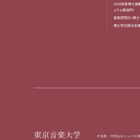
2026年度博士
ュラム表抜粋）
音楽研究科（博士
博士学位授与名
中目黒・代官山キャンパス(