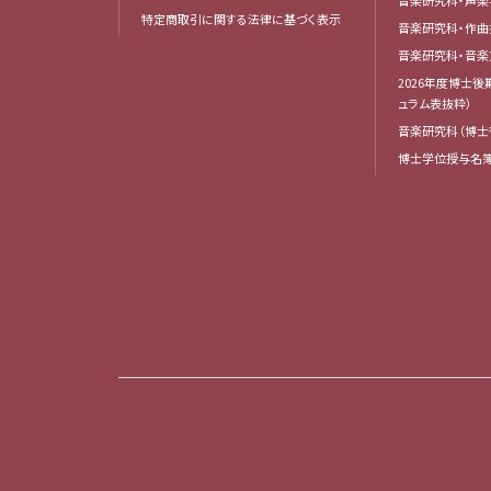
音楽研究科・声楽
特定商取引に関する法律に基づく表示
音楽研究科・作
音楽研究科・音
2026年度博士
ュラム表抜粋）
音楽研究科（博士
博士学位授与名