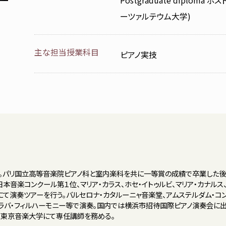
Postgraduate diplo
ーツァルテウム大学)
主な担当授業科目
ピアノ実技
。パリ国立高等音楽院ピアノ科と室内楽科を共に一等賞の成績で卒業した後、
本音楽コンクール第１位、マリア・カラス、ホセ・イトゥルビ、マリア・カナルス
ツにて演奏ツアーを行う。バルセロナ・カタルーニャ音楽堂、アムステルダム・コ
ィラバ・フィルハーモニー等で演奏。国内では横浜市招待国際ピアノ演奏会に出
。東京音楽大学にて専任講師を務める。