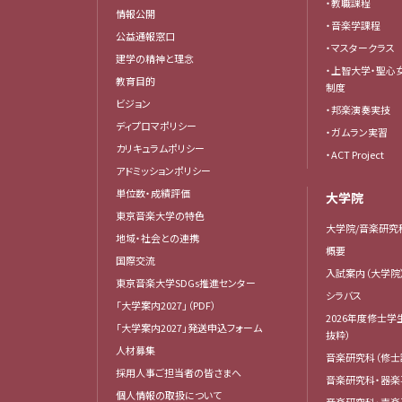
・教職課程
情報公開
・音楽学課程
公益通報窓口
・マスタークラス
建学の精神と理念
・上智大学・聖心
教育目的
制度
ビジョン
・邦楽演奏実技
ディプロマポリシー
・ガムラン実習
カリキュラムポリシー
・ACT Project
アドミッションポリシー
単位数・成績評価
大学院
東京音楽大学の特色
大学院/音楽研究
地域・社会との連携
概要
国際交流
入試案内（大学院
東京音楽大学SDGs推進センター
シラバス
「大学案内2027」（PDF）
2026年度修士学
「大学案内2027」発送申込フォーム
抜粋）
人材募集
音楽研究科（修士
採用人事ご担当者の皆さまへ
音楽研究科・器楽
個人情報の取扱について