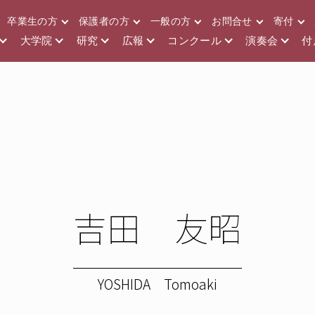
卒業生の方
保護者の方
一般の方
お問合せ
寄付
大学院
研究
広報
コンクール
演奏会
付
吉田 友昭
YOSHIDA Tomoaki