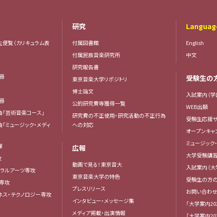
研究
Languag
生便覧（カリキュラム表
付属図書館
English
付属民族音楽研究所
中文
研究報告書
楽器
受験生の
東京音楽大学リポジトリ
器
博士論文
入試案内（学
楽器
公的研究費等獲得一覧
WEB出願
曲「芸術音楽コース」
研究費の不正使用・研究活動の不正行為
受験生応援サ
曲「ミュージック・メディ
への対応
オープンキャ
ミュージック
揮
広報
大学受験講
攻
動画で見る！東京音大
入試案内（大
ベラルアーツ専攻
東京音楽大学の特色
受験生の方
専攻
プレスリリース
お問い合わせ
ネス・テクノロジー専攻
インタビュー・メッセージ集
「大学案内20
メディア掲載・出演情報
「大学案内20