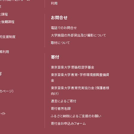
利用
部
士課程
お問合せ
博士後期課程
電話でのお問合せ
大学施設の外部貸出及び撮影について
的支援制度
取材について
館利用
寄付
東京音楽大学 野島稔奨学基金
方
東京音楽大学 教育・学修環境振興整備資
金
東京音楽大学 教育充実協力金（保護者様
生のページ）
向け）
遺言によるご寄付
寄付者芳名録
イト
ふるさと納税によるご支援のお願い
寄付金お申込みフォーム