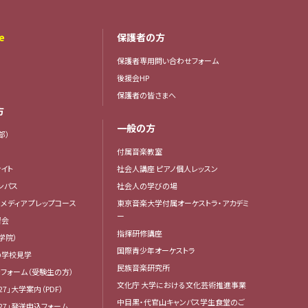
e
保護者の方
保護者専用問い合わせフォーム
後援会HP
保護者の皆さまへ
方
一般の方
部）
付属音楽教室
イト
社会人講座 ピアノ個人レッスン
ンパス
社会人の学びの場
・メディア プレップコース
東京音楽大学付属オーケストラ・アカデミ
ー
習会
指揮研修講座
学院）
国際青少年オーケストラ
の学校見学
民族音楽研究所
フォーム（受験生の方）
文化庁 大学における文化芸術推進事業
27」大学案内（PDF）
中目黒・代官山キャンパス学生食堂のご
27」発送申込フォーム