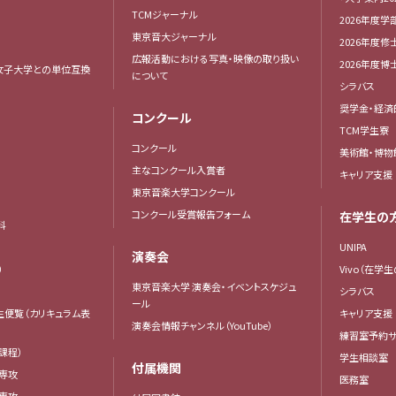
TCMジャーナル
2026年度学
東京音大ジャーナル
2026年度修
広報活動における写真・映像の取り扱い
2026年度
女子大学との単位互換
について
シラバス
奨学金・経済
コンクール
TCM学生寮
コンクール
美術館・博物
主なコンクール入賞者
キャリア支援
東京音楽大学コンクール
コンクール受賞報告フォーム
在学生の
科
UNIPA
演奏会
）
Vivo（在学
東京音楽大学 演奏会・イベントスケジュ
シラバス
ール
生便覧（カリキュラム表
キャリア支援
演奏会情報チャンネル（YouTube）
練習室予約サ
課程）
学生相談室
付属機関
専攻
医務室