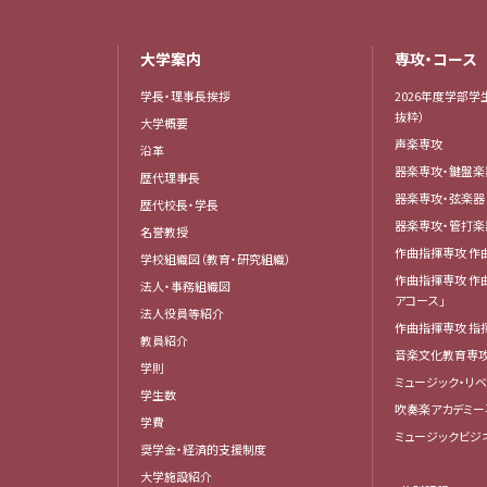
大学案内
専攻・コース
学長・理事長挨拶
2026年度学部学
抜粋）
大学概要
声楽専攻
沿革
器楽専攻・鍵盤
歴代理事長
器楽専攻・弦楽
歴代校長・学長
器楽専攻・管打
名誉教授
作曲指揮専攻 作
学校組織図（教育・研究組織）
作曲指揮専攻 作
法人・事務組織図
アコース」
法人役員等紹介
作曲指揮専攻 指
教員紹介
音楽文化教育専
学則
ミュージック・リ
学生数
吹奏楽アカデミー
学費
ミュージックビジ
奨学金・経済的支援制度
大学施設紹介