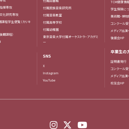
専攻
付属図書館
TCM健康情
曲指揮専攻
付属民族音楽研究所
学生保険につ
楽文化研究専攻
付属音楽教室
美術館・博物
後期課程学生便覧（カリキ
付属高等学校
コンクール受
付属幼稚園
メディア出演
後期課程）
東京音楽大学付属オーケストラ・アカデミ
後援会HP
簿
ー
卒業生の
SNS
証明書発行
X
コンクール受
Instagram
メディア出演
YouTube
校友会HP