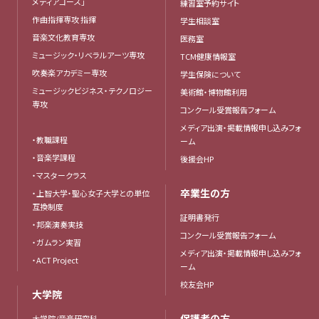
メディアコース」
練習室予約サイト
作曲指揮専攻 指揮
学生相談室
音楽文化教育専攻
医務室
ミュージック・リベラルアーツ専攻
TCM健康情報室
吹奏楽アカデミー専攻
学生保険について
ミュージックビジネス・テクノロジー
美術館・博物館利用
専攻
コンクール受賞報告フォーム
メディア出演・掲載情報申し込みフォ
・教職課程
ーム
・音楽学課程
後援会HP
・マスタークラス
卒業生の方
・上智大学・聖心女子大学との単位
互換制度
証明書発行
・邦楽演奏実技
コンクール受賞報告フォーム
・ガムラン実習
メディア出演・掲載情報申し込みフォ
・ACT Project
ーム
校友会HP
大学院
保護者の方
大学院/音楽研究科