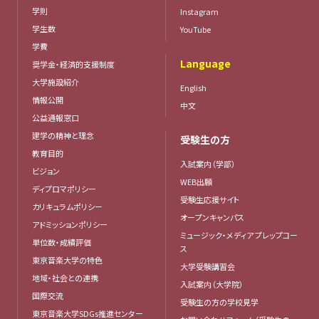
学則
Instagram
学生数
YouTube
学費
Language
奨学金・経済的支援制度
大学施設紹介
English
情報公開
中文
公益通報窓口
建学の精神と理念
受験生の方
教育目的
入試案内（学部）
ビジョン
WEB出願
ディプロマポリシー
受験生応援サイト
カリキュラムポリシー
オープンキャンパス
アドミッションポリシー
ミュージック・メディア プレップコー
単位数・成績評価
ス
東京音楽大学の特色
大学受験講習会
地域・社会との連携
入試案内（大学院）
国際交流
受験生の方の学校見学
東京音楽大学SDGs推進センター