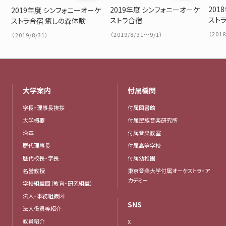
201
2019年度 シンフォニーオーケ
2019年度 シンフォニーオーケ
ストラ
ストラ合宿
ストラ合宿 癒しの森体験
（201
（2019/8/31～9/1）
（2019/8/31）
大学案内
付属機関
学長・理事長挨拶
付属図書館
大学概要
付属民族音楽研究所
沿革
付属音楽教室
歴代理事長
付属高等学校
歴代校長・学長
付属幼稚園
名誉教授
東京音楽大学付属オーケストラ・ア
カデミー
学校組織図（教育・研究組織）
法人・事務組織図
SNS
法人役員等紹介
教員紹介
X