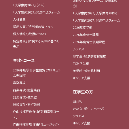
お問い合わせフォーム（受験生の
「大学案内2027」（PDF）
方）
「大学案内2027」発送申込フォーム
「大学案内2027」大学案内（PDF）
人材募集
「大学案内2027」発送申込フォーム
採用人事ご担当者の皆さまへ
2026年度学部
個人情報の取扱について
2026年度修士課程
特定商取引に関する法律に基づく
2026年度博士後期課程
表示
シラバス
奨学金・経済的支援制度
専攻・コース
TCM学生寮
2026年度学部学生便覧（カリキュラ
美術館・博物館利用
ム表抜粋）
キャリア支援
声楽専攻
器楽専攻・鍵盤楽器
在学生の方
器楽専攻・弦楽器
UNIPA
器楽専攻・管打楽器
Vivo（在学生のページ）
作曲指揮専攻 作曲「芸術音楽コー
シラバス
ス」
キャリア支援
作曲指揮専攻 作曲「ミュージック・