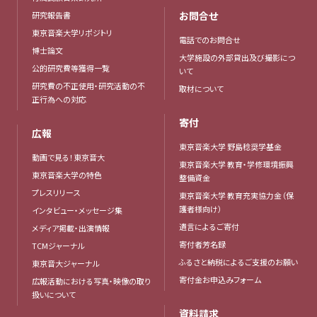
お問合せ
研究報告書
東京音楽大学リポジトリ
電話でのお問合せ
博士論文
大学施設の外部貸出及び撮影につ
公的研究費等獲得一覧
いて
研究費の不正使用・研究活動の不
取材について
正行為への対応
寄付
広報
東京音楽大学 野島稔奨学基金
動画で見る！東京音大
東京音楽大学 教育・学修環境振興
東京音楽大学の特色
整備資金
プレスリリース
東京音楽大学 教育充実協力金（保
護者様向け）
インタビュー・メッセージ集
遺言によるご寄付
メディア掲載・出演情報
寄付者芳名録
TCMジャーナル
ふるさと納税によるご支援のお願い
東京音大ジャーナル
寄付金お申込みフォーム
広報活動における写真・映像の取り
扱いについて
資料請求