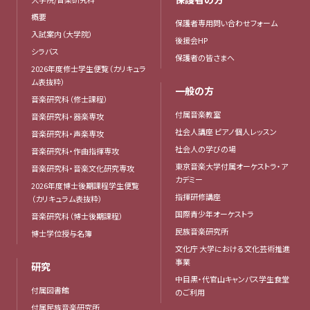
概要
保護者専用問い合わせフォーム
入試案内（大学院）
後援会HP
シラバス
保護者の皆さまへ
2026年度修士学生便覧（カリキュラ
ム表抜粋）
一般の方
音楽研究科（修士課程）
付属音楽教室
音楽研究科・器楽専攻
社会人講座 ピアノ個人レッスン
音楽研究科・声楽専攻
社会人の学びの場
音楽研究科・作曲指揮専攻
東京音楽大学付属オーケストラ・ア
音楽研究科・音楽文化研究専攻
カデミー
2026年度博士後期課程学生便覧
指揮研修講座
（カリキュラム表抜粋）
国際青少年オーケストラ
音楽研究科（博士後期課程）
民族音楽研究所
博士学位授与名簿
文化庁 大学における文化芸術推進
事業
研究
中目黒・代官山キャンパス学生食堂
付属図書館
のご利用
付属民族音楽研究所