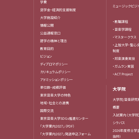
学費
ミュージックビジ
奨学金・経済的支援制度
大学施設紹介
・教職課程
情報公開
・音楽学課程
公益通報窓口
・マスタークラス
建学の精神と理念
・上智大学・聖心
教育目的
制度
ビジョン
・邦楽演奏実技
ディプロマポリシー
・ガムラン実習
カリキュラムポリシー
・ACT Project
アドミッションポリシー
単位数・成績評価
大学院
東京音楽大学の特色
大学院/音楽研究
地域・社会との連携
概要
国際交流
入試案内（大学院
東京音楽大学SDGs推進センター
シラバス
「大学案内2027」（PDF）
2026年度修士学
「大学案内2027」発送申込フォーム
抜粋）