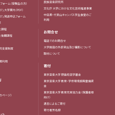
民族音楽研究所
フォーム（受験生の方）
文化庁 大学における文化芸術推進事業
27」大学案内（PDF）
中目黒・代官山キャンパス学生食堂のご
27」発送申込フォーム
利用
部
士課程
お問合せ
博士後期課程
電話でのお問合せ
大学施設の外部貸出及び撮影について
的支援制度
取材について
館利用
寄付
東京音楽大学 野島稔奨学基金
方
東京音楽大学 教育・学修環境振興整備資
金
東京音楽大学 教育充実協力金（保護者様
生のページ）
向け）
遺言によるご寄付
寄付者芳名録
イト