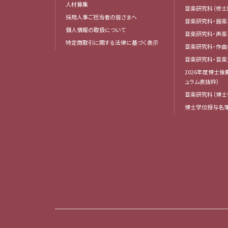
人材募集
音楽研究科（修士
採用人事ご担当者の皆さまへ
音楽研究科・器楽
個人情報の取扱について
音楽研究科・声楽
特定商取引に関する法律に基づく表示
音楽研究科・作
音楽研究科・音
2026年度博士
ュラム表抜粋）
音楽研究科（博士
博士学位授与名