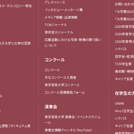
プレスリリース
お問い合わせ
ネス・テクノロジー専攻
インタビュー・メッセージ集
「大学案内20
メディア掲載・出演情報
「大学案内20
TCMジャーナル
2026年度学
東京音大ジャーナル
2026年度修
広報活動における写真・映像の取り扱い
2026年度
女子大学との単位互換
について
シラバス
奨学金・経済
コンクール
TCM学生寮
コンクール
美術館・博物
主なコンクール入賞者
キャリア支援
東京音楽大学コンクール
コンクール受賞報告フォーム
在学生の
科
UNIPA
演奏会
）
Vivo（在学
東京音楽大学 演奏会・イベントスケジュ
シラバス
ール
生便覧（カリキュラム表
キャリア支援
演奏会情報チャンネル（YouTube）
練習室予約サ