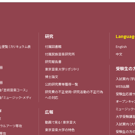
研究
Languag
生便覧（カリキュラム表
付属図書館
English
付属民族音楽研究所
中文
研究報告書
楽器
受験生の
東京音楽大学リポジトリ
器
博士論文
入試案内（学
楽器
公的研究費等獲得一覧
WEB出願
曲「芸術音楽コース」
研究費の不正使用・研究活動の不正行為
受験生応援サ
曲「ミュージック・メディ
への対応
オープンキャ
ミュージック
揮
広報
大学受験講
攻
動画で見る！東京音大
入試案内（大
ベラルアーツ専攻
東京音楽大学の特色
受験生の方
専攻