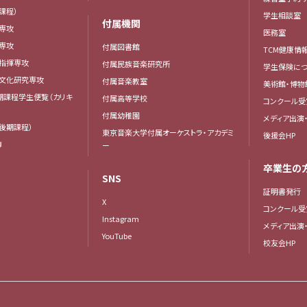
課程）
学生相談室
付属機関
専攻
医務室
専攻
付属図書館
TCM健康情
曲指揮専攻
付属民族音楽研究所
学生保険につ
楽文化研究専攻
付属音楽教室
美術館・博物
後期課程学生便覧（カリキ
付属高等学校
コンクール受
付属幼稚園
メディア出演
後期課程）
東京音楽大学付属オーケストラ・アカデミ
後援会HP
簿
ー
卒業生の
SNS
証明書発行
X
コンクール受
Instagram
メディア出演
YouTube
校友会HP