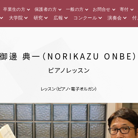
卒業生の方
保護者の方
一般の方
お問合せ
寄付
大学院
研究
広報
コンクール
演奏会
付
御邊 典一（NORIKAZU ONBE
ピアノレッスン
レッスン（ピアノ・電子オルガン）