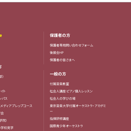
e
保護者の方
保護者専用問い合わせフォーム
後援会HP
保護者の皆さまへ
方
一般の方
部）
付属音楽教室
イト
社会人講座 ピアノ個人レッスン
ンパス
社会人の学びの場
・メディア プレップコース
東京音楽大学付属オーケストラ・アカデミ
ー
習会
指揮研修講座
学院）
国際青少年オーケストラ
の学校見学