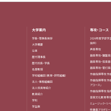
大学案内
専攻・コース
学長・理事長挨拶
2026年度学部学
抜粋）
大学概要
声楽専攻
沿革
器楽専攻・鍵盤
歴代理事長
器楽専攻・弦楽
歴代校長・学長
器楽専攻・管打
名誉教授
作曲指揮専攻 作
学校組織図（教育・研究組織）
作曲指揮専攻 作
法人・事務組織図
アコース」
法人役員等紹介
作曲指揮専攻 指
教員紹介
音楽文化教育専
学則
ミュージック・リ
学生数
吹奏楽アカデミー