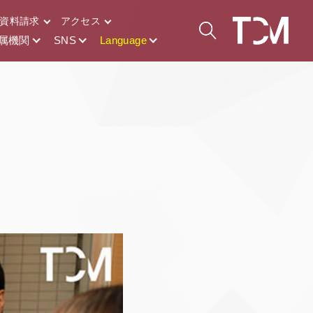
資料請求
アクセス
属機関
SNS
Language
）