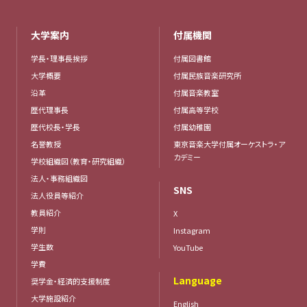
大学案内
付属機関
学長・理事長挨拶
付属図書館
大学概要
付属民族音楽研究所
沿革
付属音楽教室
歴代理事長
付属高等学校
歴代校長・学長
付属幼稚園
名誉教授
東京音楽大学付属オーケストラ・ア
カデミー
学校組織図（教育・研究組織）
法人・事務組織図
SNS
法人役員等紹介
教員紹介
X
学則
Instagram
学生数
YouTube
学費
Language
奨学金・経済的支援制度
大学施設紹介
English