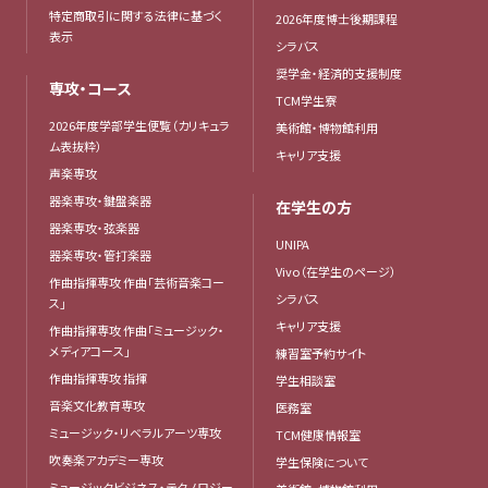
特定商取引に関する法律に基づく
2026年度博士後期課程
表示
シラバス
奨学金・経済的支援制度
専攻・コース
TCM学生寮
2026年度学部学生便覧（カリキュラ
美術館・博物館利用
ム表抜粋）
キャリア支援
声楽専攻
器楽専攻・鍵盤楽器
在学生の方
器楽専攻・弦楽器
UNIPA
器楽専攻・管打楽器
Vivo（在学生のページ）
作曲指揮専攻 作曲「芸術音楽コー
シラバス
ス」
キャリア支援
作曲指揮専攻 作曲「ミュージック・
メディアコース」
練習室予約サイト
作曲指揮専攻 指揮
学生相談室
音楽文化教育専攻
医務室
ミュージック・リベラルアーツ専攻
TCM健康情報室
吹奏楽アカデミー専攻
学生保険について
ミュージックビジネス・テクノロジー