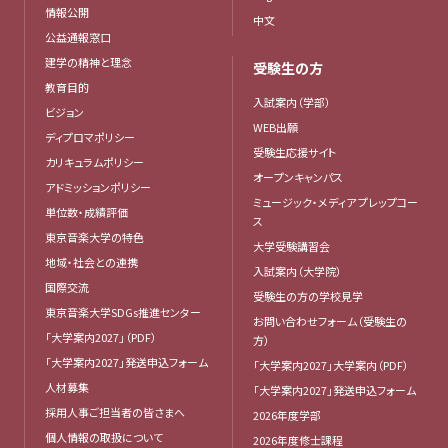
情報公開
中文
公益通報窓口
建学の精神と理念
受験生の方
教育目的
入試案内（学部）
ビジョン
WEB出願
ディプロマポリシー
受験生応援サイト
カリキュラムポリシー
オープンキャンパス
アドミッションポリシー
ミュージック・メディア プレップコー
単位数・成績評価
ス
東京音楽大学の特色
大学受験講習会
地域・社会との連携
入試案内（大学院）
国際交流
受験生の方の学校見学
東京音楽大学SDGs推進センター
お問い合わせフォーム（受験生の
「大学案内2027」（PDF）
方）
「大学案内2027」発送申込フォーム
「大学案内2027」大学案内（PDF）
人材募集
「大学案内2027」発送申込フォーム
採用人事ご担当者の皆さまへ
2026年度学部
個人情報の取扱について
2026年度修士課程