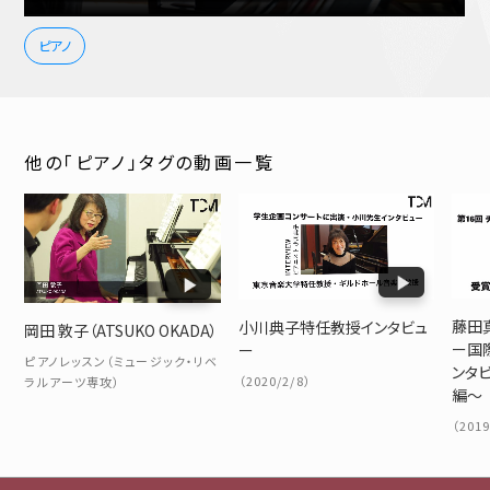
ピアノ
他の「ピアノ」タグの動画一覧
藤田
小川典子特任教授インタビュ
岡田 敦子（ATSUKO OKADA）
ー国
ー
ピアノレッスン（ミュージック・リベ
ンタビ
（2020/2/8）
ラルアーツ専攻）
編～
（2019