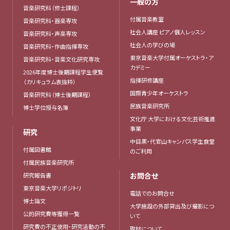
一般の方
音楽研究科（修士課程）
付属音楽教室
音楽研究科・器楽専攻
社会人講座 ピアノ個人レッスン
音楽研究科・声楽専攻
社会人の学びの場
音楽研究科・作曲指揮専攻
東京音楽大学付属オーケストラ・ア
音楽研究科・音楽文化研究専攻
カデミー
2026年度博士後期課程学生便覧
指揮研修講座
（カリキュラム表抜粋）
国際青少年オーケストラ
音楽研究科（博士後期課程）
民族音楽研究所
博士学位授与名簿
文化庁 大学における文化芸術推進
事業
研究
中目黒・代官山キャンパス学生食堂
付属図書館
のご利用
付属民族音楽研究所
お問合せ
研究報告書
東京音楽大学リポジトリ
電話でのお問合せ
博士論文
大学施設の外部貸出及び撮影につ
公的研究費等獲得一覧
いて
研究費の不正使用・研究活動の不
取材について