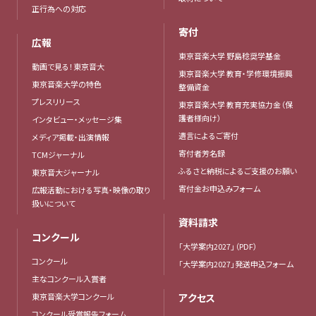
正行為への対応
寄付
広報
東京音楽大学 野島稔奨学基金
動画で見る！東京音大
東京音楽大学 教育・学修環境振興
東京音楽大学の特色
整備資金
プレスリリース
東京音楽大学 教育充実協力金（保
護者様向け）
インタビュー・メッセージ集
遺言によるご寄付
メディア掲載・出演情報
寄付者芳名録
TCMジャーナル
ふるさと納税によるご支援のお願い
東京音大ジャーナル
寄付金お申込みフォーム
広報活動における写真・映像の取り
扱いについて
資料請求
コンクール
「大学案内2027」（PDF）
コンクール
「大学案内2027」発送申込フォーム
主なコンクール入賞者
東京音楽大学コンクール
アクセス
コンクール受賞報告フォーム