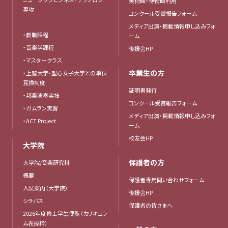
美術館・博物館利用
専攻
コンクール受賞報告フォーム
メディア出演・掲載情報申し込みフォ
・教職課程
ーム
・音楽学課程
後援会HP
・マスタークラス
卒業生の方
・上智大学・聖心女子大学との単位
互換制度
証明書発行
・邦楽演奏実技
コンクール受賞報告フォーム
・ガムラン実習
メディア出演・掲載情報申し込みフォ
・ACT Project
ーム
校友会HP
大学院
保護者の方
大学院/音楽研究科
概要
保護者専用問い合わせフォーム
入試案内（大学院）
後援会HP
シラバス
保護者の皆さまへ
2026年度修士学生便覧（カリキュラ
ム表抜粋）