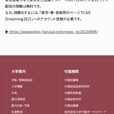
配信の視聴は無料です。
なお、視聴をするには、「東京・春・音楽祭のページでLIVE
Streaming2021」へのアカウント登録が必要です。
▶️ https://www.tokyo-harusai.com/news_jp/20210409/
大学案内
付属機関
学長・理事長挨拶
付属図書館
大学概要
付属民族音楽研究所
沿革
付属音楽教室
歴代理事長
付属高等学校
歴代校長・学長
付属幼稚園
名誉教授
東京音楽大学付属オーケストラ・ア