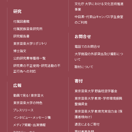
文化庁 大学における文化芸術推進
事業
研究
中目黒・代官山キャンパス学生食堂
付属図書館
のご利用
付属民族音楽研究所
お問合せ
研究報告書
東京音楽大学リポジトリ
電話でのお問合せ
博士論文
大学施設の外部貸出及び撮影につ
公的研究費等獲得一覧
いて
研究費の不正使用・研究活動の不
取材について
正行為への対応
寄付
広報
東京音楽大学 野島稔奨学基金
動画で見る！東京音大
東京音楽大学 教育・学修環境振興
東京音楽大学の特色
整備資金
プレスリリース
東京音楽大学 教育充実協力金（保
護者様向け）
インタビュー・メッセージ集
遺言によるご寄付
メディア掲載・出演情報
寄付者芳名録
TCMジャーナル