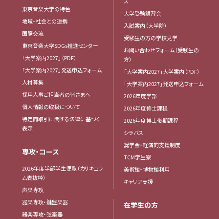
ス
東京音楽大学の特色
大学受験講習会
地域・社会との連携
入試案内（大学院）
国際交流
受験生の方の学校見学
東京音楽大学SDGs推進センター
お問い合わせフォーム（受験生の
「大学案内2027」（PDF）
方）
「大学案内2027」発送申込フォーム
「大学案内2027」大学案内（PDF）
人材募集
「大学案内2027」発送申込フォーム
採用人事ご担当者の皆さまへ
2026年度学部
個人情報の取扱について
2026年度修士課程
特定商取引に関する法律に基づく
2026年度博士後期課程
表示
シラバス
奨学金・経済的支援制度
専攻・コース
TCM学生寮
2026年度学部学生便覧（カリキュラ
美術館・博物館利用
ム表抜粋）
キャリア支援
声楽専攻
器楽専攻・鍵盤楽器
在学生の方
器楽専攻・弦楽器