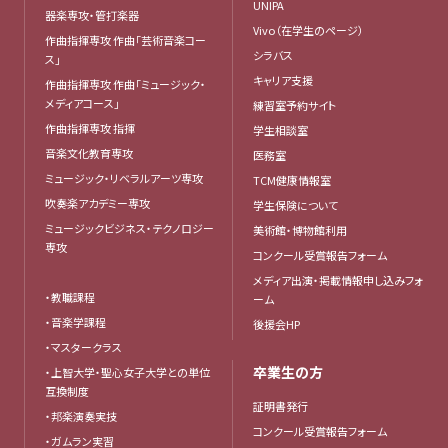
UNIPA
器楽専攻・管打楽器
Vivo（在学生のページ）
作曲指揮専攻 作曲「芸術音楽コー
シラバス
ス」
キャリア支援
作曲指揮専攻 作曲「ミュージック・
メディアコース」
練習室予約サイト
作曲指揮専攻 指揮
学生相談室
音楽文化教育専攻
医務室
ミュージック・リベラルアーツ専攻
TCM健康情報室
吹奏楽アカデミー専攻
学生保険について
ミュージックビジネス・テクノロジー
美術館・博物館利用
専攻
コンクール受賞報告フォーム
メディア出演・掲載情報申し込みフォ
・教職課程
ーム
・音楽学課程
後援会HP
・マスタークラス
卒業生の方
・上智大学・聖心女子大学との単位
互換制度
証明書発行
・邦楽演奏実技
コンクール受賞報告フォーム
・ガムラン実習