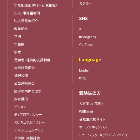
カデミー
学校組織図（教育・研究組織）
法人・事務組織図
SNS
法人役員等紹介
教員紹介
X
学則
Instagram
学生数
YouTube
学費
Language
奨学金・経済的支援制度
大学施設紹介
English
情報公開
中文
公益通報窓口
建学の精神と理念
受験生の方
教育目的
入試案内（学部）
ビジョン
WEB出願
ディプロマポリシー
受験生応援サイト
カリキュラムポリシー
オープンキャンパス
アドミッションポリシー
ミュージック・メディア プレップコー
単位数・成績評価