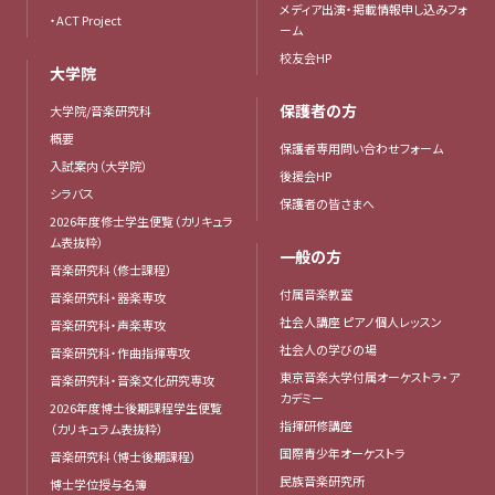
メディア出演・掲載情報申し込みフォ
・ACT Project
ーム
校友会HP
大学院
保護者の方
大学院/音楽研究科
概要
保護者専用問い合わせフォーム
入試案内（大学院）
後援会HP
シラバス
保護者の皆さまへ
2026年度修士学生便覧（カリキュラ
ム表抜粋）
一般の方
音楽研究科（修士課程）
付属音楽教室
音楽研究科・器楽専攻
社会人講座 ピアノ個人レッスン
音楽研究科・声楽専攻
社会人の学びの場
音楽研究科・作曲指揮専攻
東京音楽大学付属オーケストラ・ア
音楽研究科・音楽文化研究専攻
カデミー
2026年度博士後期課程学生便覧
指揮研修講座
（カリキュラム表抜粋）
国際青少年オーケストラ
音楽研究科（博士後期課程）
民族音楽研究所
博士学位授与名簿