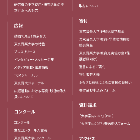
研究費の不正使用・研究活動の不
取材について
正行為への対応
寄付
広報
東京音楽大学 野島稔奨学基金
動画で見る！東京音大
東京音楽大学 教育・学修環境振興
東京音楽大学の特色
整備資金
プレスリリース
東京音楽大学 教育充実協力金（保
護者様向け）
インタビュー・メッセージ集
遺言によるご寄付
メディア掲載・出演情報
寄付者芳名録
TCMジャーナル
ふるさと納税によるご支援のお願い
東京音大ジャーナル
寄付金お申込みフォーム
広報活動における写真・映像の取り
扱いについて
資料請求
コンクール
「大学案内2027」（PDF）
コンクール
「大学案内2027」発送申込フォーム
主なコンクール入賞者
東京音楽大学コンクール
アクセス