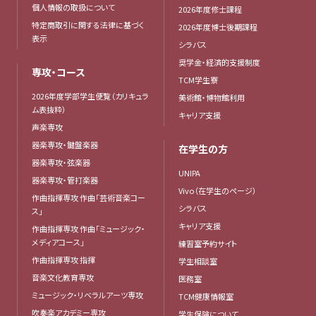
個人情報の取扱について
2026年度修士課程
特定商取引に関する法律に基づく
2026年度博士後期課程
表示
シラバス
奨学金・経済的支援制度
専攻・コース
TCM学生寮
2026年度学部学生便覧（カリキュラ
美術館・博物館利用
ム表抜粋）
キャリア支援
声楽専攻
器楽専攻・鍵盤楽器
在学生の方
器楽専攻・弦楽器
UNIPA
器楽専攻・管打楽器
Vivo（在学生のページ）
作曲指揮専攻 作曲「芸術音楽コー
シラバス
ス」
キャリア支援
作曲指揮専攻 作曲「ミュージック・
メディアコース」
練習室予約サイト
作曲指揮専攻 指揮
学生相談室
音楽文化教育専攻
医務室
ミュージック・リベラルアーツ専攻
TCM健康情報室
吹奏楽アカデミー専攻
学生保険について