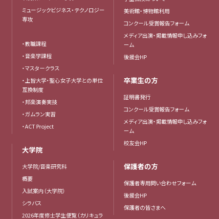
ミュージックビジネス・テクノロジー
美術館・博物館利用
専攻
コンクール受賞報告フォーム
メディア出演・掲載情報申し込みフォ
・教職課程
ーム
・音楽学課程
後援会HP
・マスタークラス
卒業生の方
・上智大学・聖心女子大学との単位
互換制度
証明書発行
・邦楽演奏実技
コンクール受賞報告フォーム
・ガムラン実習
メディア出演・掲載情報申し込みフォ
・ACT Project
ーム
校友会HP
大学院
保護者の方
大学院/音楽研究科
概要
保護者専用問い合わせフォーム
入試案内（大学院）
後援会HP
シラバス
保護者の皆さまへ
2026年度修士学生便覧（カリキュラ