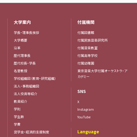
大学案内
付属機関
学長・理事長挨拶
付属図書館
大学概要
付属民族音楽研究所
沿革
付属音楽教室
歴代理事長
付属高等学校
歴代校長・学長
付属幼稚園
名誉教授
東京音楽大学付属オーケストラ・ア
カデミー
学校組織図（教育・研究組織）
法人・事務組織図
SNS
法人役員等紹介
教員紹介
X
学則
Instagram
学生数
YouTube
学費
Language
奨学金・経済的支援制度