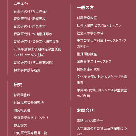
ム表抜粋）
一般の方
音楽研究科（修士課程）
付属音楽教室
音楽研究科・器楽専攻
社会人講座 ピアノ個人レッスン
音楽研究科・声楽専攻
社会人の学びの場
音楽研究科・作曲指揮専攻
東京音楽大学付属オーケストラ・ア
音楽研究科・音楽文化研究専攻
カデミー
2026年度博士後期課程学生便覧
指揮研修講座
（カリキュラム表抜粋）
国際青少年オーケストラ
音楽研究科（博士後期課程）
民族音楽研究所
博士学位授与名簿
文化庁 大学における文化芸術推進
事業
研究
中目黒・代官山キャンパス学生食堂
付属図書館
のご利用
付属民族音楽研究所
お問合せ
研究報告書
東京音楽大学リポジトリ
電話でのお問合せ
博士論文
大学施設の外部貸出及び撮影につ
公的研究費等獲得一覧
いて