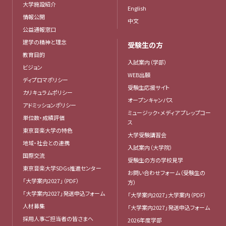
大学施設紹介
English
情報公開
中文
公益通報窓口
建学の精神と理念
受験生の方
教育目的
入試案内（学部）
ビジョン
WEB出願
ディプロマポリシー
受験生応援サイト
カリキュラムポリシー
オープンキャンパス
アドミッションポリシー
ミュージック・メディア プレップコー
単位数・成績評価
ス
東京音楽大学の特色
大学受験講習会
地域・社会との連携
入試案内（大学院）
国際交流
受験生の方の学校見学
東京音楽大学SDGs推進センター
お問い合わせフォーム（受験生の
「大学案内2027」（PDF）
方）
「大学案内2027」発送申込フォーム
「大学案内2027」大学案内（PDF）
人材募集
「大学案内2027」発送申込フォーム
採用人事ご担当者の皆さまへ
2026年度学部