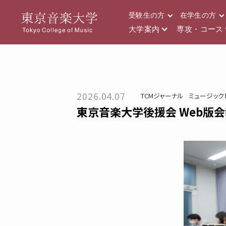
受験生の方
在学生の方
大学案内
専攻・コース
2026.04.07
TCMジャーナル
ミュージック
東京音楽大学後援会 Web版