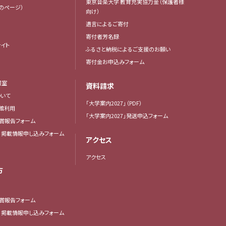
東京音楽大学 教育充実協力金（保護者様
生のページ）
向け）
遺言によるご寄付
寄付者芳名録
イト
ふるさと納税によるご支援のお願い
寄付金お申込みフォーム
報室
資料請求
いて
「大学案内2027」（PDF）
館利用
「大学案内2027」発送申込フォーム
賞報告フォーム
・掲載情報申し込みフォーム
アクセス
アクセス
方
賞報告フォーム
・掲載情報申し込みフォーム