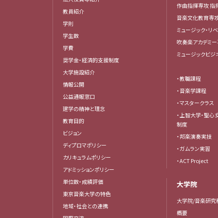
作曲指揮専攻 指
教員紹介
音楽文化教育専
学則
ミュージック・リ
学生数
吹奏楽アカデミー
学費
ミュージックビジ
奨学金・経済的支援制度
大学施設紹介
・教職課程
情報公開
・音楽学課程
公益通報窓口
・マスタークラス
建学の精神と理念
・上智大学・聖心
教育目的
制度
ビジョン
・邦楽演奏実技
ディプロマポリシー
・ガムラン実習
カリキュラムポリシー
・ACT Project
アドミッションポリシー
単位数・成績評価
大学院
東京音楽大学の特色
大学院/音楽研究
地域・社会との連携
概要
国際交流