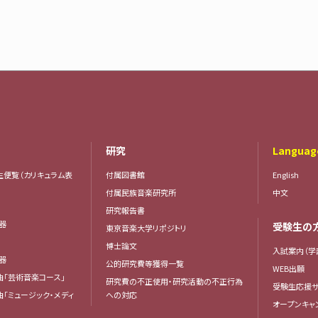
研究
Languag
生便覧（カリキュラム表
付属図書館
English
付属民族音楽研究所
中文
研究報告書
楽器
受験生の
東京音楽大学リポジトリ
器
博士論文
入試案内（学
楽器
公的研究費等獲得一覧
WEB出願
曲「芸術音楽コース」
研究費の不正使用・研究活動の不正行為
受験生応援サ
曲「ミュージック・メディ
への対応
オープンキャ