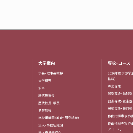
大学案内
専攻・コース
学長・理事長挨拶
2026年度学部学
抜粋）
大学概要
声楽専攻
沿革
器楽専攻・鍵盤
歴代理事長
器楽専攻・弦楽
歴代校長・学長
器楽専攻・管打
名誉教授
作曲指揮専攻 作
学校組織図（教育・研究組織）
作曲指揮専攻 作
法人・事務組織図
アコース」
法人役員等紹介