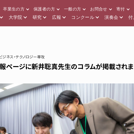
卒業生の方
保護者の方
一般の方
お問合せ
寄付
大学院
研究
広報
コンクール
演奏会
付
ビジネス・テクノロジー専攻
会報ページに新井聡真先生のコラムが掲載されま