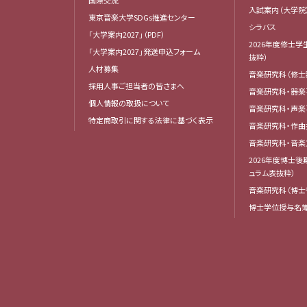
入試案内（大学院
東京音楽大学SDGs推進センター
シラバス
「大学案内2027」（PDF）
2026年度修士学
「大学案内2027」発送申込フォーム
抜粋）
人材募集
音楽研究科（修士
採用人事ご担当者の皆さまへ
音楽研究科・器楽
個人情報の取扱について
音楽研究科・声楽
特定商取引に関する法律に基づく表示
音楽研究科・作
音楽研究科・音
2026年度博士
ュラム表抜粋）
音楽研究科（博士
博士学位授与名