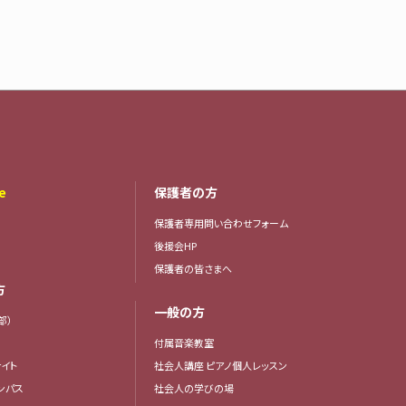
e
保護者の方
保護者専用問い合わせフォーム
後援会HP
保護者の皆さまへ
方
一般の方
部）
付属音楽教室
イト
社会人講座 ピアノ個人レッスン
ンパス
社会人の学びの場