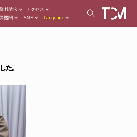
資料請求
アクセス
属機関
SNS
Language
した。