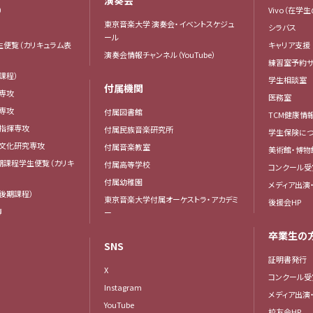
）
Vivo（在学
東京音楽大学 演奏会・イベントスケジュ
シラバス
ール
生便覧（カリキュラム表
キャリア支援
演奏会情報チャンネル（YouTube）
練習室予約サ
課程）
学生相談室
付属機関
専攻
医務室
専攻
付属図書館
TCM健康情
曲指揮専攻
付属民族音楽研究所
学生保険につ
楽文化研究専攻
付属音楽教室
美術館・博物
後期課程学生便覧（カリキ
付属高等学校
コンクール受
付属幼稚園
メディア出演
後期課程）
東京音楽大学付属オーケストラ・アカデミ
後援会HP
簿
ー
卒業生の
SNS
証明書発行
X
コンクール受
Instagram
メディア出演
YouTube
校友会HP