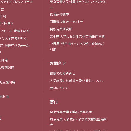
・メディア プレップコース
東京音楽大学付属オーケストラ・アカデミ
ー
習会
指揮研修講座
学院）
国際青少年オーケストラ
の学校見学
民族音楽研究所
フォーム（受験生の方）
文化庁 大学における文化芸術推進事業
27」大学案内（PDF）
中目黒・代官山キャンパス学生食堂のご
27」発送申込フォーム
利用
部
士課程
お問合せ
博士後期課程
電話でのお問合せ
大学施設の外部貸出及び撮影について
的支援制度
取材について
館利用
寄付
東京音楽大学 野島稔奨学基金
方
東京音楽大学 教育・学修環境振興整備資
金