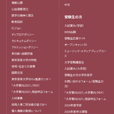
情報公開
中文
公益通報窓口
建学の精神と理念
受験生の方
教育目的
入試案内（学部）
ビジョン
WEB出願
ディプロマポリシー
受験生応援サイト
カリキュラムポリシー
オープンキャンパス
アドミッションポリシー
ミュージック・メディア プレップコー
単位数・成績評価
ス
東京音楽大学の特色
大学受験講習会
地域・社会との連携
入試案内（大学院）
国際交流
受験生の方の学校見学
東京音楽大学SDGs推進センター
お問い合わせフォーム（受験生の
「大学案内2027」（PDF）
方）
「大学案内2027」発送申込フォーム
「大学案内2027」大学案内（PDF）
人材募集
「大学案内2027」発送申込フォーム
採用人事ご担当者の皆さまへ
2026年度学部
個人情報の取扱について
2026年度修士課程