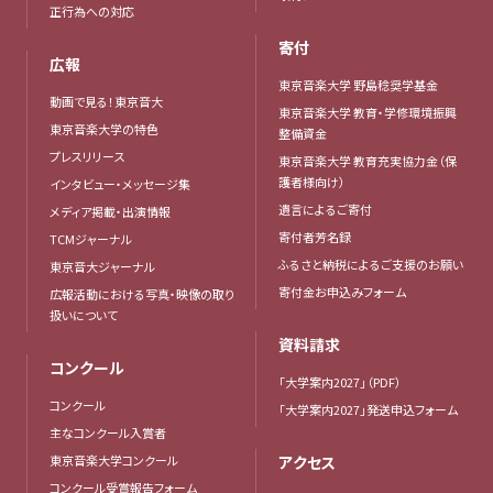
正行為への対応
寄付
広報
東京音楽大学 野島稔奨学基金
動画で見る！東京音大
東京音楽大学 教育・学修環境振興
東京音楽大学の特色
整備資金
プレスリリース
東京音楽大学 教育充実協力金（保
護者様向け）
インタビュー・メッセージ集
遺言によるご寄付
メディア掲載・出演情報
寄付者芳名録
TCMジャーナル
ふるさと納税によるご支援のお願い
東京音大ジャーナル
寄付金お申込みフォーム
広報活動における写真・映像の取り
扱いについて
資料請求
コンクール
「大学案内2027」（PDF）
コンクール
「大学案内2027」発送申込フォーム
主なコンクール入賞者
東京音楽大学コンクール
アクセス
コンクール受賞報告フォーム