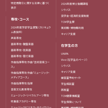
特定商取引に関する法律に基づく
2026年度博士後期課程
表示
シラバス
奨学金・経済的支援制度
専攻・コース
TCM学生寮
2026年度学部学生便覧（カリキュラ
美術館・博物館利用
ム表抜粋）
キャリア支援
声楽専攻
器楽専攻・鍵盤楽器
在学生の方
器楽専攻・弦楽器
UNIPA
器楽専攻・管打楽器
Vivo（在学生のページ）
作曲指揮専攻 作曲「芸術音楽コー
シラバス
ス」
キャリア支援
作曲指揮専攻 作曲「ミュージック・
メディアコース」
練習室予約サイト
作曲指揮専攻 指揮
学生相談室
音楽文化教育専攻
医務室
ミュージック・リベラルアーツ専攻
TCM健康情報室
吹奏楽アカデミー専攻
学生保険について
ミュージックビジネス・テクノロジー
美術館・博物館利用