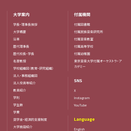
大学案内
付属機関
学長・理事長挨拶
付属図書館
大学概要
付属民族音楽研究所
沿革
付属音楽教室
歴代理事長
付属高等学校
歴代校長・学長
付属幼稚園
名誉教授
東京音楽大学付属オーケストラ・ア
カデミー
学校組織図（教育・研究組織）
法人・事務組織図
SNS
法人役員等紹介
教員紹介
X
学則
Instagram
学生数
YouTube
学費
Language
奨学金・経済的支援制度
大学施設紹介
English