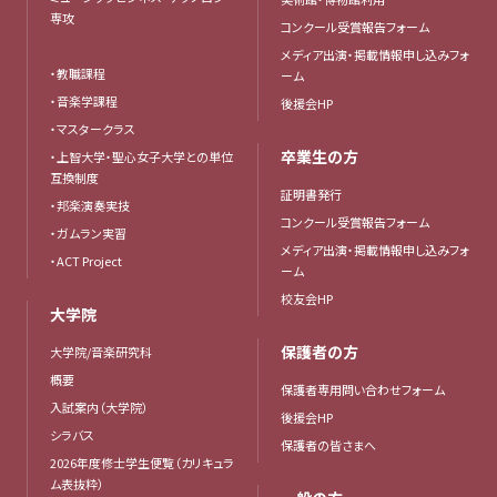
専攻
コンクール受賞報告フォーム
メディア出演・掲載情報申し込みフォ
・教職課程
ーム
・音楽学課程
後援会HP
・マスタークラス
卒業生の方
・上智大学・聖心女子大学との単位
互換制度
証明書発行
・邦楽演奏実技
コンクール受賞報告フォーム
・ガムラン実習
メディア出演・掲載情報申し込みフォ
・ACT Project
ーム
校友会HP
大学院
保護者の方
大学院/音楽研究科
概要
保護者専用問い合わせフォーム
入試案内（大学院）
後援会HP
シラバス
保護者の皆さまへ
2026年度修士学生便覧（カリキュラ
ム表抜粋）