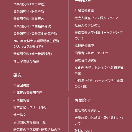
一般の方
音楽研究科（修士課程）
付属音楽教室
音楽研究科・器楽専攻
社会人講座 ピアノ個人レッスン
音楽研究科・声楽専攻
社会人の学びの場
音楽研究科・作曲指揮専攻
東京音楽大学付属オーケストラ・ア
音楽研究科・音楽文化研究専攻
カデミー
2026年度博士後期課程学生便覧
指揮研修講座
（カリキュラム表抜粋）
国際青少年オーケストラ
音楽研究科（博士後期課程）
民族音楽研究所
博士学位授与名簿
文化庁 大学における文化芸術推進
事業
研究
中目黒・代官山キャンパス学生食堂
付属図書館
のご利用
付属民族音楽研究所
お問合せ
研究報告書
東京音楽大学リポジトリ
電話でのお問合せ
博士論文
大学施設の外部貸出及び撮影につ
公的研究費等獲得一覧
いて
研究費の不正使用・研究活動の不
取材について