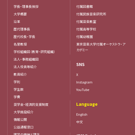
学長・理事長挨拶
付属図書館
大学概要
付属民族音楽研究所
沿革
付属音楽教室
歴代理事長
付属高等学校
歴代校長・学長
付属幼稚園
名誉教授
東京音楽大学付属オーケストラ・ア
カデミー
学校組織図（教育・研究組織）
法人・事務組織図
SNS
法人役員等紹介
教員紹介
X
学則
Instagram
学生数
YouTube
学費
Language
奨学金・経済的支援制度
大学施設紹介
English
情報公開
中文
公益通報窓口
建学の精神と理念