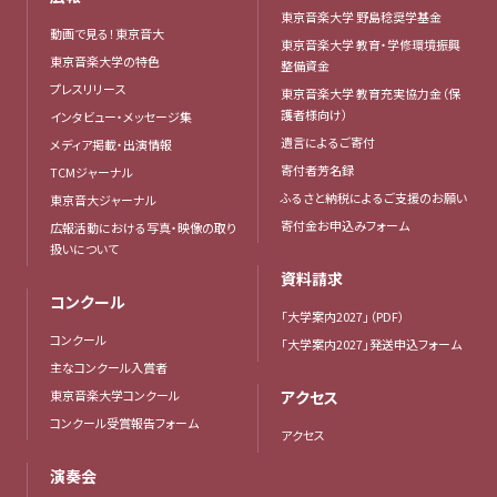
東京音楽大学 野島稔奨学基金
動画で見る！東京音大
東京音楽大学 教育・学修環境振興
東京音楽大学の特色
整備資金
プレスリリース
東京音楽大学 教育充実協力金（保
護者様向け）
インタビュー・メッセージ集
遺言によるご寄付
メディア掲載・出演情報
寄付者芳名録
TCMジャーナル
ふるさと納税によるご支援のお願い
東京音大ジャーナル
寄付金お申込みフォーム
広報活動における写真・映像の取り
扱いについて
資料請求
コンクール
「大学案内2027」（PDF）
コンクール
「大学案内2027」発送申込フォーム
主なコンクール入賞者
東京音楽大学コンクール
アクセス
コンクール受賞報告フォーム
アクセス
演奏会