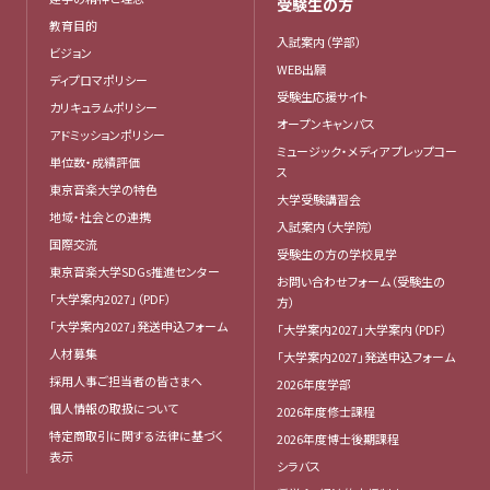
受験生の方
教育目的
入試案内（学部）
ビジョン
WEB出願
ディプロマポリシー
受験生応援サイト
カリキュラムポリシー
オープンキャンパス
アドミッションポリシー
ミュージック・メディア プレップコー
単位数・成績評価
ス
東京音楽大学の特色
大学受験講習会
地域・社会との連携
入試案内（大学院）
国際交流
受験生の方の学校見学
東京音楽大学SDGs推進センター
お問い合わせフォーム（受験生の
「大学案内2027」（PDF）
方）
「大学案内2027」発送申込フォーム
「大学案内2027」大学案内（PDF）
人材募集
「大学案内2027」発送申込フォーム
採用人事ご担当者の皆さまへ
2026年度学部
個人情報の取扱について
2026年度修士課程
特定商取引に関する法律に基づく
2026年度博士後期課程
表示
シラバス