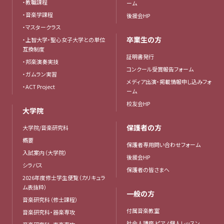
・教職課程
ーム
・音楽学課程
後援会HP
・マスタークラス
卒業生の方
・上智大学・聖心女子大学との単位
互換制度
証明書発行
・邦楽演奏実技
コンクール受賞報告フォーム
・ガムラン実習
メディア出演・掲載情報申し込みフォ
・ACT Project
ーム
校友会HP
大学院
保護者の方
大学院/音楽研究科
概要
保護者専用問い合わせフォーム
入試案内（大学院）
後援会HP
シラバス
保護者の皆さまへ
2026年度修士学生便覧（カリキュラ
ム表抜粋）
一般の方
音楽研究科（修士課程）
付属音楽教室
音楽研究科・器楽専攻
社会人講座 ピアノ個人レッスン