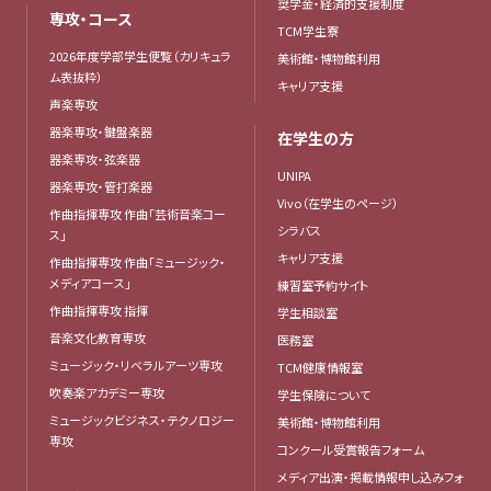
奨学金・経済的支援制度
専攻・コース
TCM学生寮
2026年度学部学生便覧（カリキュラ
美術館・博物館利用
ム表抜粋）
キャリア支援
声楽専攻
器楽専攻・鍵盤楽器
在学生の方
器楽専攻・弦楽器
UNIPA
器楽専攻・管打楽器
Vivo（在学生のページ）
作曲指揮専攻 作曲「芸術音楽コー
シラバス
ス」
キャリア支援
作曲指揮専攻 作曲「ミュージック・
メディアコース」
練習室予約サイト
作曲指揮専攻 指揮
学生相談室
音楽文化教育専攻
医務室
ミュージック・リベラルアーツ専攻
TCM健康情報室
吹奏楽アカデミー専攻
学生保険について
ミュージックビジネス・テクノロジー
美術館・博物館利用
専攻
コンクール受賞報告フォーム
メディア出演・掲載情報申し込みフォ