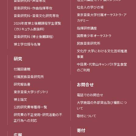
音楽研究科・声楽専攻
社会人の学びの場
音楽研究科・作曲指揮専攻
東京音楽大学付属オーケストラ・ア
音楽研究科・音楽文化研究専攻
カデミー
2026年度博士後期課程学生便覧
指揮研修講座
（カリキュラム表抜粋）
国際青少年オーケストラ
音楽研究科（博士後期課程）
民族音楽研究所
博士学位授与名簿
文化庁 大学における文化芸術推進
事業
研究
中目黒・代官山キャンパス学生食堂
付属図書館
のご利用
付属民族音楽研究所
お問合せ
研究報告書
東京音楽大学リポジトリ
電話でのお問合せ
博士論文
大学施設の外部貸出及び撮影につ
公的研究費等獲得一覧
いて
研究費の不正使用・研究活動の不
取材について
正行為への対応
寄付
広報