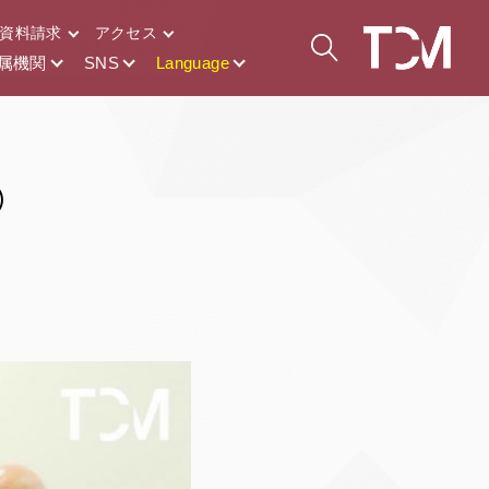
資料請求
アクセス
属機関
SNS
Language
）