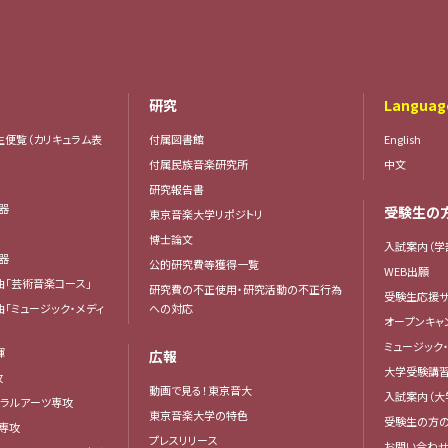
研究
Languag
生便覧（カリキュラム表
付属図書館
English
付属民族音楽研究所
中文
研究報告書
楽器
受験生の
東京音楽大学リポジトリ
器
博士論文
入試案内（学
楽器
公的研究費等獲得一覧
WEB出願
曲「芸術音楽コース」
研究費の不正使用・研究活動の不正行為
受験生応援サ
曲「ミュージック・メディ
への対応
オープンキャ
ミュージック
揮
広報
大学受験講
攻
動画で見る！東京音大
入試案内（大
ベラルアーツ専攻
東京音楽大学の特色
受験生の方
専攻
プレスリリース
お問い合わせ