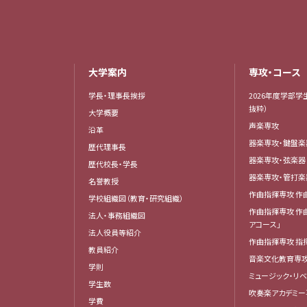
大学案内
専攻・コース
学長・理事長挨拶
2026年度学部学
抜粋）
大学概要
声楽専攻
沿革
器楽専攻・鍵盤
歴代理事長
器楽専攻・弦楽
歴代校長・学長
器楽専攻・管打
名誉教授
作曲指揮専攻 作
学校組織図（教育・研究組織）
作曲指揮専攻 作
法人・事務組織図
アコース」
法人役員等紹介
作曲指揮専攻 指
教員紹介
音楽文化教育専
学則
ミュージック・リ
学生数
吹奏楽アカデミー
学費