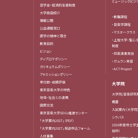
ミュージックビジ
奨学金・経済的支援制度
大学施設紹介
・教職課程
情報公開
・音楽学課程
公益通報窓口
・マスタークラス
建学の精神と理念
・上智大学・聖心
教育目的
制度
ビジョン
・邦楽演奏実技
ディプロマポリシー
・ガムラン実習
カリキュラムポリシー
・ACT Project
アドミッションポリシー
単位数・成績評価
大学院
東京音楽大学の特色
大学院/音楽研究
地域・社会との連携
概要
国際交流
入試案内（大学院
東京音楽大学SDGs推進センター
シラバス
「大学案内2027」（PDF）
2026年度修士学
「大学案内2027」発送申込フォーム
抜粋）
人材募集