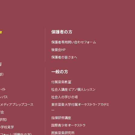
e
保護者の方
保護者専用問い合わせフォーム
後援会HP
保護者の皆さまへ
方
一般の方
部）
付属音楽教室
イト
社会人講座 ピアノ個人レッスン
ンパス
社会人の学びの場
・メディア プレップコース
東京音楽大学付属オーケストラ・アカデミ
ー
習会
指揮研修講座
学院）
国際青少年オーケストラ
の学校見学
民族音楽研究所
フォーム（受験生の方）