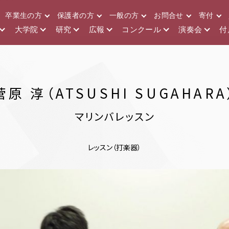
卒業生の方
保護者の方
一般の方
お問合せ
寄付
大学院
研究
広報
コンクール
演奏会
付
菅原 淳（ATSUSHI SUGAHARA
マリンバレッスン
レッスン（打楽器）