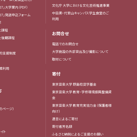
文化庁 大学における文化芸術推進事業
27」大学案内（PDF）
中目黒・代官山キャンパス学生食堂のご
27」発送申込フォーム
利用
部
士課程
お問合せ
博士後期課程
電話でのお問合せ
大学施設の外部貸出及び撮影について
的支援制度
取材について
館利用
寄付
東京音楽大学 野島稔奨学基金
方
東京音楽大学 教育・学修環境振興整備資
金
東京音楽大学 教育充実協力金（保護者様
生のページ）
向け）
遺言によるご寄付
寄付者芳名録
イト
ふるさと納税によるご支援のお願い