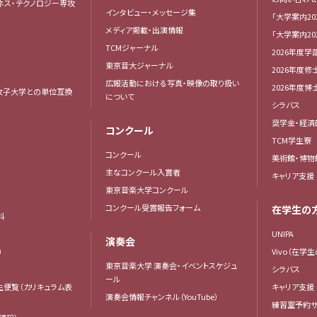
ネス・テクノロジー専攻
インタビュー・メッセージ集
「大学案内20
メディア掲載・出演情報
「大学案内20
TCMジャーナル
2026年度学
東京音大ジャーナル
2026年度修
広報活動における写真・映像の取り扱い
2026年度
女子大学との単位互換
について
シラバス
奨学金・経済
コンクール
TCM学生寮
コンクール
美術館・博物
主なコンクール入賞者
キャリア支援
東京音楽大学コンクール
コンクール受賞報告フォーム
在学生の
科
UNIPA
演奏会
）
Vivo（在学
東京音楽大学 演奏会・イベントスケジュ
シラバス
ール
生便覧（カリキュラム表
キャリア支援
演奏会情報チャンネル（YouTube）
練習室予約サ