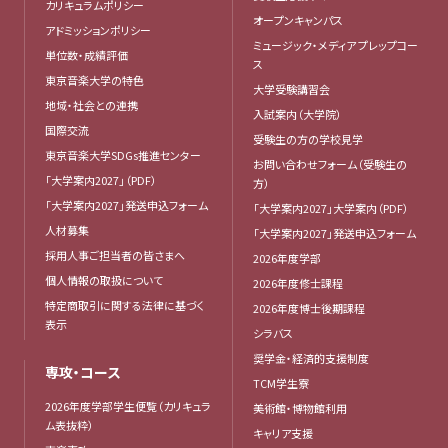
カリキュラムポリシー
オープンキャンパス
アドミッションポリシー
ミュージック・メディア プレップコー
単位数・成績評価
ス
東京音楽大学の特色
大学受験講習会
地域・社会との連携
入試案内（大学院）
国際交流
受験生の方の学校見学
東京音楽大学SDGs推進センター
お問い合わせフォーム（受験生の
「大学案内2027」（PDF）
方）
「大学案内2027」発送申込フォーム
「大学案内2027」大学案内（PDF）
人材募集
「大学案内2027」発送申込フォーム
採用人事ご担当者の皆さまへ
2026年度学部
個人情報の取扱について
2026年度修士課程
特定商取引に関する法律に基づく
2026年度博士後期課程
表示
シラバス
奨学金・経済的支援制度
専攻・コース
TCM学生寮
2026年度学部学生便覧（カリキュラ
美術館・博物館利用
ム表抜粋）
キャリア支援