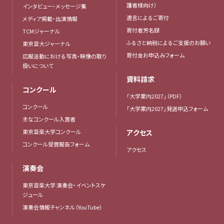
護者様向け）
インタビュー・メッセージ集
遺言によるご寄付
メディア掲載・出演情報
寄付者芳名録
TCMジャーナル
ふるさと納税によるご支援のお願い
東京音大ジャーナル
寄付金お申込みフォーム
広報活動における写真・映像の取り
扱いについて
資料請求
コンクール
「大学案内2027」（PDF）
コンクール
「大学案内2027」発送申込フォーム
主なコンクール入賞者
東京音楽大学コンクール
アクセス
コンクール受賞報告フォーム
アクセス
演奏会
東京音楽大学 演奏会・イベントスケ
ジュール
演奏会情報チャンネル（YouTube）