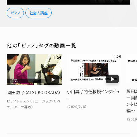
ピアノ
社会人講座
他の「ピアノ」タグの動画一覧
藤田
小川典子特任教授インタビュ
岡田 敦子（ATSUKO OKADA）
ー国
ー
ピアノレッスン（ミュージック・リベ
ンタビ
（2020/2/8）
ラルアーツ専攻）
編～
（2019