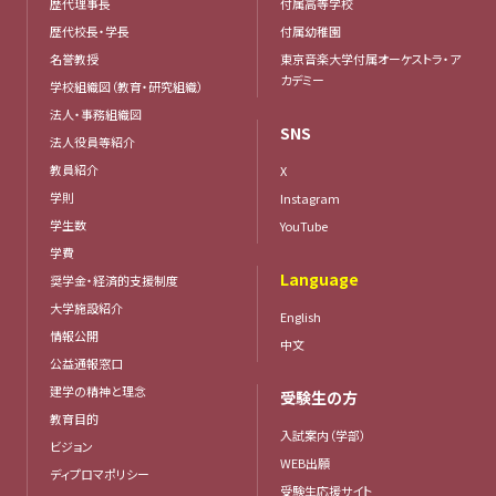
歴代理事長
付属高等学校
歴代校長・学長
付属幼稚園
名誉教授
東京音楽大学付属オーケストラ・ア
カデミー
学校組織図（教育・研究組織）
法人・事務組織図
SNS
法人役員等紹介
教員紹介
X
学則
Instagram
学生数
YouTube
学費
Language
奨学金・経済的支援制度
大学施設紹介
English
情報公開
中文
公益通報窓口
建学の精神と理念
受験生の方
教育目的
入試案内（学部）
ビジョン
WEB出願
ディプロマポリシー
受験生応援サイト