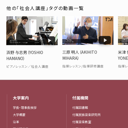
他の「社会人講座」タグの動画一覧
米津 
三原 明人（AKIHITO
浜野 与志男（YOSHIO
YON
MIHARA）
HAMANO）
指揮
指揮レッスン/指揮研修講座
ピアノレッスン／社会人講座
大学案内
付属機関
学長・理事長挨拶
付属図書館
大学概要
付属民族音楽研究所
沿革
付属音楽教室