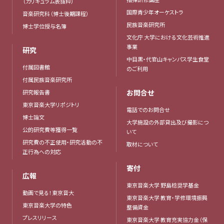
（カリキュラム表抜粋）
国際青少年オーケストラ
音楽研究科（博士後期課程）
民族音楽研究所
博士学位授与名簿
文化庁 大学における文化芸術推進
事業
研究
中目黒・代官山キャンパス学生食堂
付属図書館
のご利用
付属民族音楽研究所
お問合せ
研究報告書
東京音楽大学リポジトリ
電話でのお問合せ
博士論文
大学施設の外部貸出及び撮影につ
公的研究費等獲得一覧
いて
研究費の不正使用・研究活動の不
取材について
正行為への対応
寄付
広報
東京音楽大学 野島稔奨学基金
動画で見る！東京音大
東京音楽大学 教育・学修環境振興
東京音楽大学の特色
整備資金
プレスリリース
東京音楽大学 教育充実協力金（保