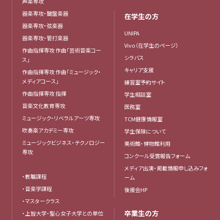
声楽専攻
器楽専攻・鍵盤楽器
在学生の方
器楽専攻・弦楽器
UNIPA
器楽専攻・管打楽器
Vivo（在学生のページ）
作曲指揮専攻 作曲「芸術音楽コー
シラバス
ス」
キャリア支援
作曲指揮専攻 作曲「ミュージック・
メディアコース」
練習室予約サイト
作曲指揮専攻 指揮
学生相談室
音楽文化教育専攻
医務室
ミュージック・リベラルアーツ専攻
TCM健康情報室
吹奏楽アカデミー専攻
学生保険について
ミュージックビジネス・テクノロジー
美術館・博物館利用
専攻
コンクール受賞報告フォーム
メディア出演・掲載情報申し込みフォ
・教職課程
ーム
・音楽学課程
後援会HP
・マスタークラス
卒業生の方
・上智大学・聖心女子大学との単位