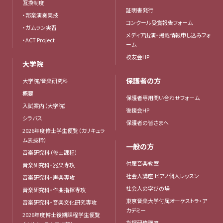
互換制度
証明書発行
・邦楽演奏実技
コンクール受賞報告フォーム
・ガムラン実習
メディア出演・掲載情報申し込みフォ
・ACT Project
ーム
校友会HP
大学院
保護者の方
大学院/音楽研究科
概要
保護者専用問い合わせフォーム
入試案内（大学院）
後援会HP
シラバス
保護者の皆さまへ
2026年度修士学生便覧（カリキュラ
ム表抜粋）
一般の方
音楽研究科（修士課程）
付属音楽教室
音楽研究科・器楽専攻
社会人講座 ピアノ個人レッスン
音楽研究科・声楽専攻
社会人の学びの場
音楽研究科・作曲指揮専攻
東京音楽大学付属オーケストラ・ア
音楽研究科・音楽文化研究専攻
カデミー
2026年度博士後期課程学生便覧
指揮研修講座