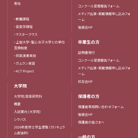
専攻
コンクール受賞報告フォーム
メディア出演・掲載情報申し込みフォ
・教職課程
ーム
・音楽学課程
後援会HP
・マスタークラス
卒業生の方
・上智大学・聖心女子大学との単位
互換制度
証明書発行
・邦楽演奏実技
コンクール受賞報告フォーム
・ガムラン実習
メディア出演・掲載情報申し込みフォ
・ACT Project
ーム
校友会HP
大学院
保護者の方
大学院/音楽研究科
概要
保護者専用問い合わせフォーム
入試案内（大学院）
後援会HP
シラバス
保護者の皆さまへ
2026年度修士学生便覧（カリキュラ
ム表抜粋）
一般の方