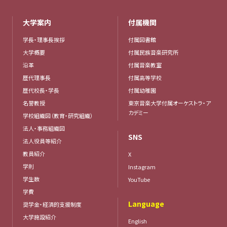
大学案内
付属機関
学長・理事長挨拶
付属図書館
大学概要
付属民族音楽研究所
沿革
付属音楽教室
歴代理事長
付属高等学校
歴代校長・学長
付属幼稚園
名誉教授
東京音楽大学付属オーケストラ・ア
カデミー
学校組織図（教育・研究組織）
法人・事務組織図
SNS
法人役員等紹介
教員紹介
X
学則
Instagram
学生数
YouTube
学費
Language
奨学金・経済的支援制度
大学施設紹介
English