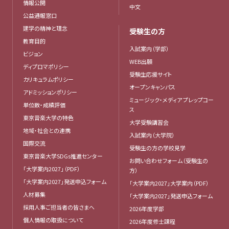
情報公開
中文
公益通報窓口
建学の精神と理念
受験生の方
教育目的
入試案内（学部）
ビジョン
WEB出願
ディプロマポリシー
受験生応援サイト
カリキュラムポリシー
オープンキャンパス
アドミッションポリシー
ミュージック・メディア プレップコー
単位数・成績評価
ス
東京音楽大学の特色
大学受験講習会
地域・社会との連携
入試案内（大学院）
国際交流
受験生の方の学校見学
東京音楽大学SDGs推進センター
お問い合わせフォーム（受験生の
「大学案内2027」（PDF）
方）
「大学案内2027」発送申込フォーム
「大学案内2027」大学案内（PDF）
人材募集
「大学案内2027」発送申込フォーム
採用人事ご担当者の皆さまへ
2026年度学部
個人情報の取扱について
2026年度修士課程