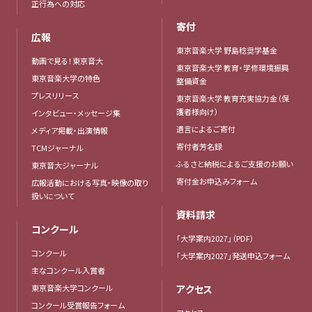
正行為への対応
寄付
広報
東京音楽大学 野島稔奨学基金
動画で見る！東京音大
東京音楽大学 教育・学修環境振興
東京音楽大学の特色
整備資金
プレスリリース
東京音楽大学 教育充実協力金（保
護者様向け）
インタビュー・メッセージ集
遺言によるご寄付
メディア掲載・出演情報
寄付者芳名録
TCMジャーナル
ふるさと納税によるご支援のお願い
東京音大ジャーナル
寄付金お申込みフォーム
広報活動における写真・映像の取り
扱いについて
資料請求
コンクール
「大学案内2027」（PDF）
コンクール
「大学案内2027」発送申込フォーム
主なコンクール入賞者
東京音楽大学コンクール
アクセス
コンクール受賞報告フォーム