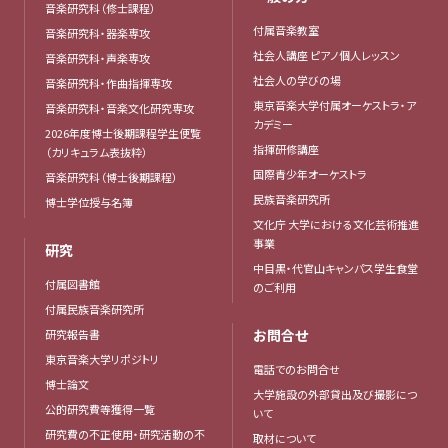
音楽研究科（修士課程）
付属音楽教室
音楽研究科・器楽専攻
社会人講座 ピアノ個人レッスン
音楽研究科・声楽専攻
社会人の学びの場
音楽研究科・作曲指揮専攻
東京音楽大学付属オーケストラ・ア
音楽研究科・音楽文化研究専攻
カデミー
2026年度博士後期課程学生便覧
指揮研修講座
（カリキュラム表抜粋）
国際青少年オーケストラ
音楽研究科（博士後期課程）
民族音楽研究所
博士学位授与名簿
文化庁 大学における文化芸術推進
事業
研究
中目黒・代官山キャンパス学生食堂
付属図書館
のご利用
付属民族音楽研究所
お問合せ
研究報告書
東京音楽大学リポジトリ
電話でのお問合せ
博士論文
大学施設の外部貸出及び撮影につ
公的研究費等獲得一覧
いて
研究費の不正使用・研究活動の不
取材について