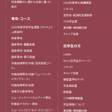
特定商取引に関する法律に基づく
2026年度博士後期課程
表示
シラバス
奨学金・経済的支援制度
専攻・コース
TCM学生寮
2026年度学部学生便覧（カリキュラ
美術館・博物館利用
ム表抜粋）
キャリア支援
声楽専攻
器楽専攻・鍵盤楽器
在学生の方
器楽専攻・弦楽器
UNIPA
器楽専攻・管打楽器
Vivo（在学生のページ）
作曲指揮専攻 作曲「芸術音楽コー
シラバス
ス」
キャリア支援
作曲指揮専攻 作曲「ミュージック・
メディアコース」
練習室予約サイト
作曲指揮専攻 指揮
学生相談室
音楽文化教育専攻
医務室
ミュージック・リベラルアーツ専攻
TCM健康情報室
吹奏楽アカデミー専攻
学生保険について
ミュージックビジネス・テクノロジー
美術館・博物館利用