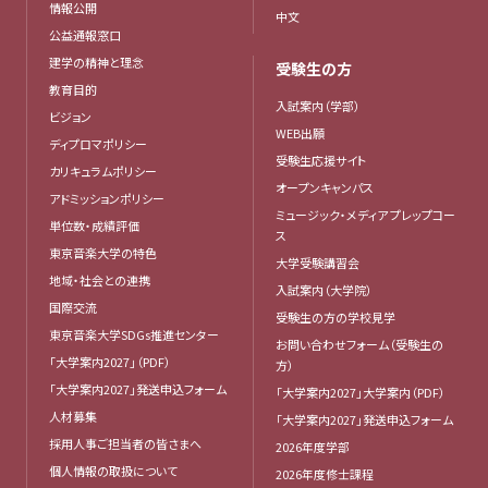
情報公開
中文
公益通報窓口
建学の精神と理念
受験生の方
教育目的
入試案内（学部）
ビジョン
WEB出願
ディプロマポリシー
受験生応援サイト
カリキュラムポリシー
オープンキャンパス
アドミッションポリシー
ミュージック・メディア プレップコー
単位数・成績評価
ス
東京音楽大学の特色
大学受験講習会
地域・社会との連携
入試案内（大学院）
国際交流
受験生の方の学校見学
東京音楽大学SDGs推進センター
お問い合わせフォーム（受験生の
「大学案内2027」（PDF）
方）
「大学案内2027」発送申込フォーム
「大学案内2027」大学案内（PDF）
人材募集
「大学案内2027」発送申込フォーム
採用人事ご担当者の皆さまへ
2026年度学部
個人情報の取扱について
2026年度修士課程