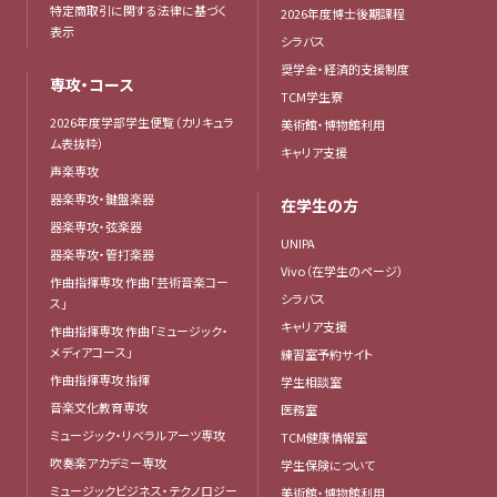
特定商取引に関する法律に基づく
2026年度博士後期課程
表示
シラバス
奨学金・経済的支援制度
専攻・コース
TCM学生寮
2026年度学部学生便覧（カリキュラ
美術館・博物館利用
ム表抜粋）
キャリア支援
声楽専攻
器楽専攻・鍵盤楽器
在学生の方
器楽専攻・弦楽器
UNIPA
器楽専攻・管打楽器
Vivo（在学生のページ）
作曲指揮専攻 作曲「芸術音楽コー
シラバス
ス」
キャリア支援
作曲指揮専攻 作曲「ミュージック・
メディアコース」
練習室予約サイト
作曲指揮専攻 指揮
学生相談室
音楽文化教育専攻
医務室
ミュージック・リベラルアーツ専攻
TCM健康情報室
吹奏楽アカデミー専攻
学生保険について
ミュージックビジネス・テクノロジー
美術館・博物館利用