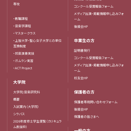
専攻
コンクール受賞報告フォーム
メディア出演・掲載情報申し込みフォ
・教職課程
ーム
・音楽学課程
後援会HP
・マスタークラス
卒業生の方
・上智大学・聖心女子大学との単位
互換制度
証明書発行
・邦楽演奏実技
コンクール受賞報告フォーム
・ガムラン実習
メディア出演・掲載情報申し込みフォ
・ACT Project
ーム
校友会HP
大学院
保護者の方
大学院/音楽研究科
概要
保護者専用問い合わせフォーム
入試案内（大学院）
後援会HP
シラバス
保護者の皆さまへ
2026年度修士学生便覧（カリキュラ
ム表抜粋）
一般の方