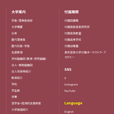
大学案内
付属機関
学長・理事長挨拶
付属図書館
大学概要
付属民族音楽研究所
沿革
付属音楽教室
歴代理事長
付属高等学校
歴代校長・学長
付属幼稚園
名誉教授
東京音楽大学付属オーケストラ・ア
カデミー
学校組織図（教育・研究組織）
法人・事務組織図
SNS
法人役員等紹介
教員紹介
X
学則
Instagram
学生数
YouTube
学費
Language
奨学金・経済的支援制度
大学施設紹介
English