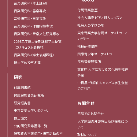
音楽研究科（修士課程）
付属音楽教室
音楽研究科・器楽専攻
社会人講座 ピアノ個人レッスン
音楽研究科・声楽専攻
社会人の学びの場
音楽研究科・作曲指揮専攻
東京音楽大学付属オーケストラ・ア
音楽研究科・音楽文化研究専攻
カデミー
2026年度博士後期課程学生便覧
指揮研修講座
（カリキュラム表抜粋）
国際青少年オーケストラ
音楽研究科（博士後期課程）
民族音楽研究所
博士学位授与名簿
文化庁 大学における文化芸術推進
事業
研究
中目黒・代官山キャンパス学生食堂
付属図書館
のご利用
付属民族音楽研究所
お問合せ
研究報告書
東京音楽大学リポジトリ
電話でのお問合せ
博士論文
大学施設の外部貸出及び撮影につ
公的研究費等獲得一覧
いて
研究費の不正使用・研究活動の不
取材について