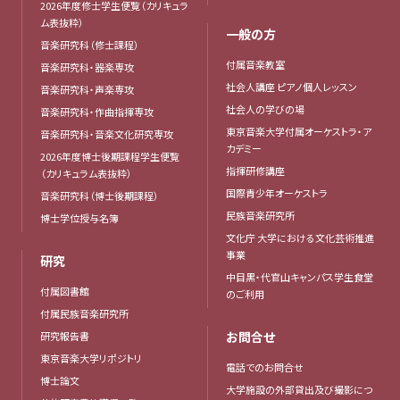
2026年度修士学生便覧（カリキュラ
ム表抜粋）
一般の方
音楽研究科（修士課程）
付属音楽教室
音楽研究科・器楽専攻
社会人講座 ピアノ個人レッスン
音楽研究科・声楽専攻
社会人の学びの場
音楽研究科・作曲指揮専攻
東京音楽大学付属オーケストラ・ア
音楽研究科・音楽文化研究専攻
カデミー
2026年度博士後期課程学生便覧
指揮研修講座
（カリキュラム表抜粋）
国際青少年オーケストラ
音楽研究科（博士後期課程）
民族音楽研究所
博士学位授与名簿
文化庁 大学における文化芸術推進
事業
研究
中目黒・代官山キャンパス学生食堂
付属図書館
のご利用
付属民族音楽研究所
お問合せ
研究報告書
東京音楽大学リポジトリ
電話でのお問合せ
博士論文
大学施設の外部貸出及び撮影につ