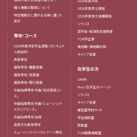
2026年度学部
個人情報の取扱について
2026年度修士課程
特定商取引に関する法律に基づく
2026年度博士後期課程
表示
シラバス
奨学金・経済的支援制度
専攻・コース
TCM学生寮
2026年度学部学生便覧（カリキュラ
美術館・博物館利用
ム表抜粋）
キャリア支援
声楽専攻
器楽専攻・鍵盤楽器
在学生の方
器楽専攻・弦楽器
UNIPA
器楽専攻・管打楽器
Vivo（在学生のページ）
作曲指揮専攻 作曲「芸術音楽コー
シラバス
ス」
キャリア支援
作曲指揮専攻 作曲「ミュージック・
メディアコース」
練習室予約サイト
作曲指揮専攻 指揮
学生相談室
音楽文化教育専攻
医務室
ミュージック・リベラルアーツ専攻
TCM健康情報室