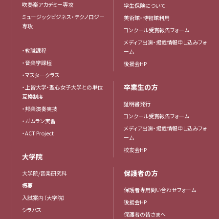
吹奏楽アカデミー専攻
学生保険について
ミュージックビジネス・テクノロジー
美術館・博物館利用
専攻
コンクール受賞報告フォーム
メディア出演・掲載情報申し込みフォ
・教職課程
ーム
・音楽学課程
後援会HP
・マスタークラス
卒業生の方
・上智大学・聖心女子大学との単位
互換制度
証明書発行
・邦楽演奏実技
コンクール受賞報告フォーム
・ガムラン実習
メディア出演・掲載情報申し込みフォ
・ACT Project
ーム
校友会HP
大学院
保護者の方
大学院/音楽研究科
概要
保護者専用問い合わせフォーム
入試案内（大学院）
後援会HP
シラバス
保護者の皆さまへ