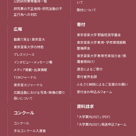
公的研究費等獲得一覧
いて
研究費の不正使用・研究活動の不
取材について
正行為への対応
寄付
広報
東京音楽大学 野島稔奨学基金
動画で見る！東京音大
東京音楽大学 教育・学修環境振興
東京音楽大学の特色
整備資金
プレスリリース
東京音楽大学 教育充実協力金（保
護者様向け）
インタビュー・メッセージ集
遺言によるご寄付
メディア掲載・出演情報
寄付者芳名録
TCMジャーナル
ふるさと納税によるご支援のお願い
東京音大ジャーナル
寄付金お申込みフォーム
広報活動における写真・映像の取り
扱いについて
資料請求
コンクール
「大学案内2027」（PDF）
コンクール
「大学案内2027」発送申込フォーム
主なコンクール入賞者