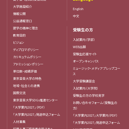
大学施設紹介
English
情報公開
中文
公益通報窓口
建学の精神と理念
受験生の方
教育目的
入試案内（学部）
ビジョン
WEB出願
ディプロマポリシー
受験生応援サイト
カリキュラムポリシー
オープンキャンパス
アドミッションポリシー
ミュージック・メディア プレップコー
単位数・成績評価
ス
東京音楽大学の特色
大学受験講習会
地域・社会との連携
入試案内（大学院）
国際交流
受験生の方の学校見学
東京音楽大学SDGs推進センター
お問い合わせフォーム（受験生の
「大学案内2027」（PDF）
方）
「大学案内2027」発送申込フォーム
「大学案内2027」大学案内（PDF）
人材募集
「大学案内2027」発送申込フォーム
採用人事ご担当者の皆さまへ