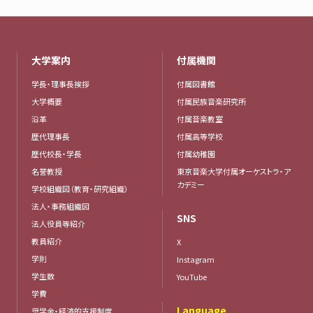
大学案内
付属機関
学長・理事長挨拶
付属図書館
大学概要
付属民族音楽研究所
沿革
付属音楽教室
歴代理事長
付属高等学校
歴代校長・学長
付属幼稚園
名誉教授
東京音楽大学付属オーケストラ・ア
カデミー
学校組織図（教育・研究組織）
法人・事務組織図
SNS
法人役員等紹介
教員紹介
X
学則
Instagram
学生数
YouTube
学費
Language
奨学金・経済的支援制度