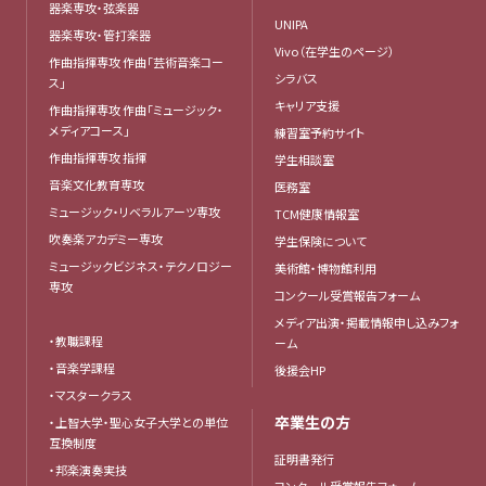
器楽専攻・弦楽器
UNIPA
器楽専攻・管打楽器
Vivo（在学生のページ）
作曲指揮専攻 作曲「芸術音楽コー
シラバス
ス」
キャリア支援
作曲指揮専攻 作曲「ミュージック・
メディアコース」
練習室予約サイト
作曲指揮専攻 指揮
学生相談室
音楽文化教育専攻
医務室
ミュージック・リベラルアーツ専攻
TCM健康情報室
吹奏楽アカデミー専攻
学生保険について
ミュージックビジネス・テクノロジー
美術館・博物館利用
専攻
コンクール受賞報告フォーム
メディア出演・掲載情報申し込みフォ
・教職課程
ーム
・音楽学課程
後援会HP
・マスタークラス
卒業生の方
・上智大学・聖心女子大学との単位
互換制度
証明書発行
・邦楽演奏実技
コンクール受賞報告フォーム