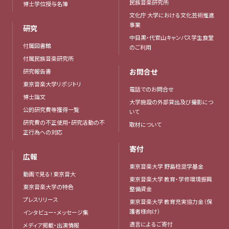
民族音楽研究所
博士学位授与名簿
文化庁 大学における文化芸術推進
事業
研究
中目黒・代官山キャンパス学生食堂
付属図書館
のご利用
付属民族音楽研究所
お問合せ
研究報告書
東京音楽大学リポジトリ
電話でのお問合せ
博士論文
大学施設の外部貸出及び撮影につ
公的研究費等獲得一覧
いて
研究費の不正使用・研究活動の不
取材について
正行為への対応
寄付
広報
東京音楽大学 野島稔奨学基金
動画で見る！東京音大
東京音楽大学 教育・学修環境振興
東京音楽大学の特色
整備資金
プレスリリース
東京音楽大学 教育充実協力金（保
護者様向け）
インタビュー・メッセージ集
遺言によるご寄付
メディア掲載・出演情報