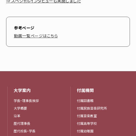
⇒ スペシャルインタビューも実施しました
参考ページ
動画一覧ページはこちら
大学案内
付属機関
学長・理事長挨拶
付属図書館
大学概要
付属民族音楽研究所
沿革
付属音楽教室
歴代理事長
付属高等学校
歴代校長・学長
付属幼稚園