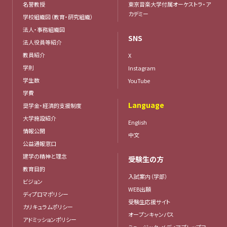
名誉教授
東京音楽大学付属オーケストラ・ア
カデミー
学校組織図（教育・研究組織）
法人・事務組織図
SNS
法人役員等紹介
教員紹介
X
学則
Instagram
学生数
YouTube
学費
Language
奨学金・経済的支援制度
大学施設紹介
English
情報公開
中文
公益通報窓口
建学の精神と理念
受験生の方
教育目的
入試案内（学部）
ビジョン
WEB出願
ディプロマポリシー
受験生応援サイト
カリキュラムポリシー
オープンキャンパス
アドミッションポリシー
ミュージック・メディア プレップコー