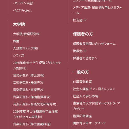
・ガムラン実習
メディア出演・掲載情報申し込みフォ
・ACT Project
ーム
校友会HP
大学院
保護者の方
大学院/音楽研究科
概要
保護者専用問い合わせフォーム
入試案内（大学院）
後援会HP
シラバス
保護者の皆さまへ
2026年度修士学生便覧（カリキュラ
ム表抜粋）
一般の方
音楽研究科（修士課程）
付属音楽教室
音楽研究科・器楽専攻
社会人講座 ピアノ個人レッスン
音楽研究科・声楽専攻
社会人の学びの場
音楽研究科・作曲指揮専攻
東京音楽大学付属オーケストラ・ア
音楽研究科・音楽文化研究専攻
カデミー
2026年度博士後期課程学生便覧
指揮研修講座
（カリキュラム表抜粋）
国際青少年オーケストラ
音楽研究科（博士後期課程）