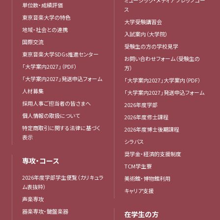
単位数・成績評価
ス
東京音楽大学の特色
大学受験講習会
地域・社会との連携
入試案内（大学院）
国際交流
受験生の方の学校見学
東京音楽大学SDGs推進センター
お問い合わせフォーム（受験生の
「大学案内2027」（PDF）
方）
「大学案内2027」発送申込フォーム
「大学案内2027」大学案内（PDF）
人材募集
「大学案内2027」発送申込フォーム
採用人事ご担当者の皆さまへ
2026年度学部
個人情報の取扱について
2026年度修士課程
特定商取引に関する法律に基づく
2026年度博士後期課程
表示
シラバス
奨学金・経済的支援制度
専攻・コース
TCM学生寮
2026年度学部学生便覧（カリキュラ
美術館・博物館利用
ム表抜粋）
キャリア支援
声楽専攻
器楽専攻・鍵盤楽器
在学生の方