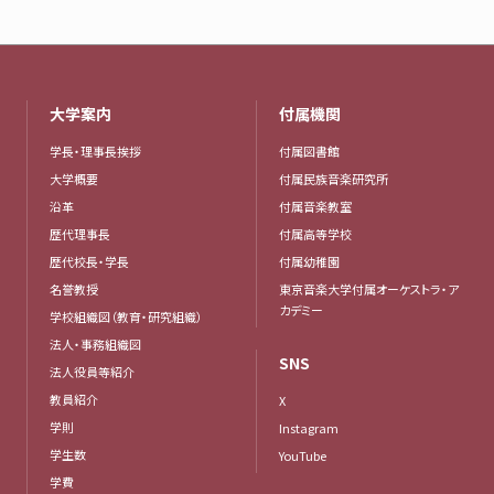
大学案内
付属機関
学長・理事長挨拶
付属図書館
大学概要
付属民族音楽研究所
沿革
付属音楽教室
歴代理事長
付属高等学校
歴代校長・学長
付属幼稚園
名誉教授
東京音楽大学付属オーケストラ・ア
カデミー
学校組織図（教育・研究組織）
法人・事務組織図
SNS
法人役員等紹介
教員紹介
X
学則
Instagram
学生数
YouTube
学費