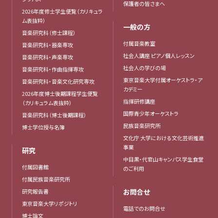
保護者の皆さまへ
2026年度修士学生便覧（カリキュラ
ム表抜粋）
一般の方
音楽研究科（修士課程）
付属音楽教室
音楽研究科・器楽専攻
社会人講座 ピアノ個人レッスン
音楽研究科・声楽専攻
社会人の学びの場
音楽研究科・作曲指揮専攻
東京音楽大学付属オーケストラ・ア
音楽研究科・音楽文化研究専攻
カデミー
2026年度博士後期課程学生便覧
指揮研修講座
（カリキュラム表抜粋）
国際青少年オーケストラ
音楽研究科（博士後期課程）
民族音楽研究所
博士学位授与名簿
文化庁 大学における文化芸術推進
事業
研究
中目黒・代官山キャンパス学生食堂
付属図書館
のご利用
付属民族音楽研究所
お問合せ
研究報告書
東京音楽大学リポジトリ
電話でのお問合せ
博士論文