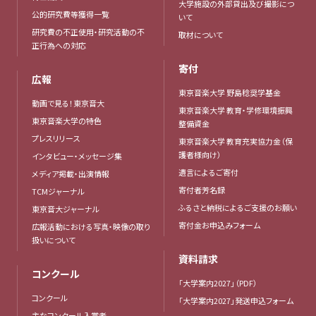
大学施設の外部貸出及び撮影につ
公的研究費等獲得一覧
いて
研究費の不正使用・研究活動の不
取材について
正行為への対応
寄付
広報
東京音楽大学 野島稔奨学基金
動画で見る！東京音大
東京音楽大学 教育・学修環境振興
東京音楽大学の特色
整備資金
プレスリリース
東京音楽大学 教育充実協力金（保
護者様向け）
インタビュー・メッセージ集
遺言によるご寄付
メディア掲載・出演情報
寄付者芳名録
TCMジャーナル
ふるさと納税によるご支援のお願い
東京音大ジャーナル
寄付金お申込みフォーム
広報活動における写真・映像の取り
扱いについて
資料請求
コンクール
「大学案内2027」（PDF）
コンクール
「大学案内2027」発送申込フォーム
主なコンクール入賞者