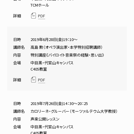
TCMホール
詳細
PDF
日時
2019年6月28日(金)19：10～
講師名
高島 勲（オペラ演出家・本学特別招聘講師）
内容
特別講座《バイロイト音楽祭の経験・思い出》
会場
中目黒・代官山キャンパス
C405教室
詳細
PDF
日時
2019年7月26日(金)14：30～20：25
講師名
カロリーネ・グルーバー（モーツァルテウム大学教授）
内容
声楽公開レッスン
会場
中目黒・代官山キャンパス
C405教室