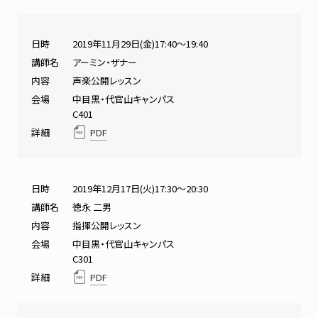
日時
2019年11月29日(金)17:40～19:40
講師名
アーミン・ザナー
内容
声楽公開レッスン
会場
中目黒・代官山キャンパス
C401
詳細
PDF
日時
2019年12月17日(火)17:30～20:30
講師名
徳永 二男
内容
指揮公開レッスン
会場
中目黒・代官山キャンパス
C301
詳細
PDF