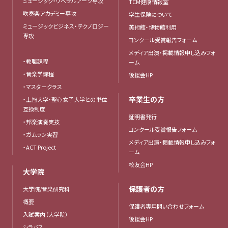
ミュージック・リベラルアーツ専攻
TCM健康情報室
吹奏楽アカデミー専攻
学生保険について
ミュージックビジネス・テクノロジー
美術館・博物館利用
専攻
コンクール受賞報告フォーム
メディア出演・掲載情報申し込みフォ
・教職課程
ーム
・音楽学課程
後援会HP
・マスタークラス
卒業生の方
・上智大学・聖心女子大学との単位
互換制度
証明書発行
・邦楽演奏実技
コンクール受賞報告フォーム
・ガムラン実習
メディア出演・掲載情報申し込みフォ
・ACT Project
ーム
校友会HP
大学院
保護者の方
大学院/音楽研究科
概要
保護者専用問い合わせフォーム
入試案内（大学院）
後援会HP
シラバス