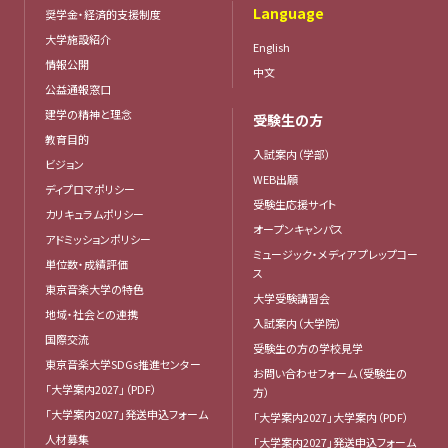
Language
奨学金・経済的支援制度
大学施設紹介
English
情報公開
中文
公益通報窓口
建学の精神と理念
受験生の方
教育目的
入試案内（学部）
ビジョン
WEB出願
ディプロマポリシー
受験生応援サイト
カリキュラムポリシー
オープンキャンパス
アドミッションポリシー
ミュージック・メディア プレップコー
単位数・成績評価
ス
東京音楽大学の特色
大学受験講習会
地域・社会との連携
入試案内（大学院）
国際交流
受験生の方の学校見学
東京音楽大学SDGs推進センター
お問い合わせフォーム（受験生の
「大学案内2027」（PDF）
方）
「大学案内2027」発送申込フォーム
「大学案内2027」大学案内（PDF）
人材募集
「大学案内2027」発送申込フォーム