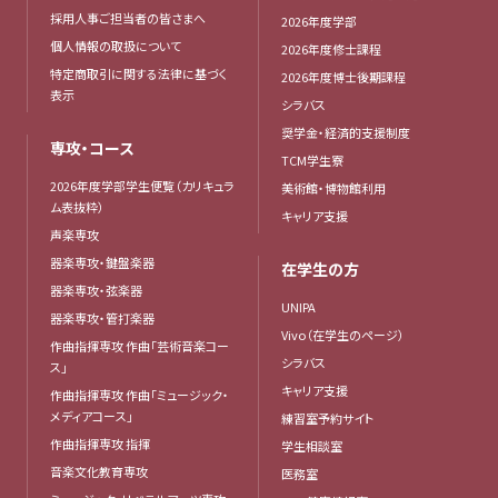
採用人事ご担当者の皆さまへ
2026年度学部
個人情報の取扱について
2026年度修士課程
特定商取引に関する法律に基づく
2026年度博士後期課程
表示
シラバス
奨学金・経済的支援制度
専攻・コース
TCM学生寮
2026年度学部学生便覧（カリキュラ
美術館・博物館利用
ム表抜粋）
キャリア支援
声楽専攻
器楽専攻・鍵盤楽器
在学生の方
器楽専攻・弦楽器
UNIPA
器楽専攻・管打楽器
Vivo（在学生のページ）
作曲指揮専攻 作曲「芸術音楽コー
シラバス
ス」
キャリア支援
作曲指揮専攻 作曲「ミュージック・
メディアコース」
練習室予約サイト
作曲指揮専攻 指揮
学生相談室
音楽文化教育専攻
医務室