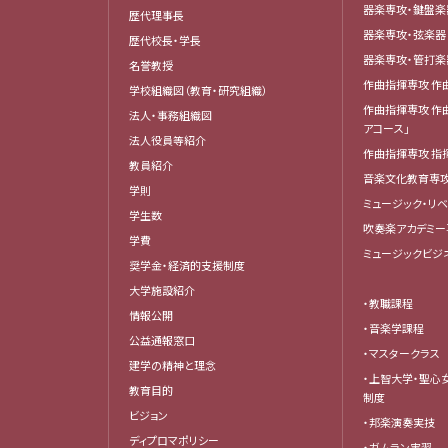
器楽専攻・鍵盤
歴代理事長
器楽専攻・弦楽
歴代校長・学長
器楽専攻・管打
名誉教授
作曲指揮専攻 作
学校組織図（教育・研究組織）
作曲指揮専攻 作
法人・事務組織図
アコース」
法人役員等紹介
作曲指揮専攻 指
教員紹介
音楽文化教育専
学則
ミュージック・リ
学生数
吹奏楽アカデミー
学費
ミュージックビジ
奨学金・経済的支援制度
大学施設紹介
・教職課程
情報公開
・音楽学課程
公益通報窓口
・マスタークラス
建学の精神と理念
・上智大学・聖心
教育目的
制度
ビジョン
・邦楽演奏実技
ディプロマポリシー
・ガムラン実習