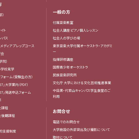
方
一般の方
部）
付属音楽教室
イト
社会人講座 ピアノ個人レッスン
ンパス
社会人の学びの場
・メディア プレップコース
東京音楽大学付属オーケストラ・アカデミ
ー
習会
指揮研修講座
学院）
国際青少年オーケストラ
の学校見学
民族音楽研究所
フォーム（受験生の方）
文化庁 大学における文化芸術推進事業
27」大学案内（PDF）
中目黒・代官山キャンパス学生食堂のご
27」発送申込フォーム
利用
部
士課程
お問合せ
博士後期課程
電話でのお問合せ
大学施設の外部貸出及び撮影について
的支援制度
取材について