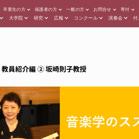
卒業生の方
保護者の方
一般の方
お問合せ
寄付
大学院
研究
広報
コンクール
演奏会
付
 教員紹介編 ② 坂崎則子教授