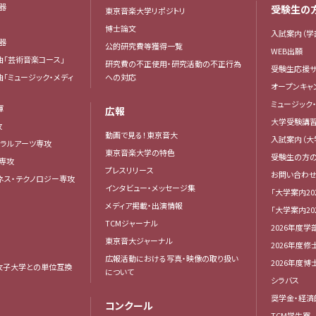
楽器
受験生の
東京音楽大学リポジトリ
器
博士論文
入試案内（学
楽器
公的研究費等獲得一覧
WEB出願
曲「芸術音楽コース」
研究費の不正使用・研究活動の不正行為
受験生応援サ
曲「ミュージック・メディ
への対応
オープンキャ
ミュージック
揮
広報
大学受験講
攻
動画で見る！東京音大
入試案内（大
ベラルアーツ専攻
東京音楽大学の特色
受験生の方
専攻
プレスリリース
お問い合わせ
ネス・テクノロジー専攻
インタビュー・メッセージ集
「大学案内20
メディア掲載・出演情報
「大学案内20
TCMジャーナル
2026年度学
東京音大ジャーナル
2026年度修
広報活動における写真・映像の取り扱い
2026年度
女子大学との単位互換
について
シラバス
奨学金・経済
コンクール
TCM学生寮