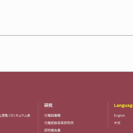
研究
Languag
生便覧（カリキュラム表
付属図書館
English
付属民族音楽研究所
中文
研究報告書