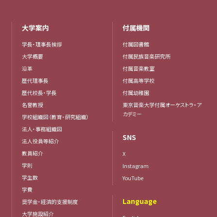
大学案内
付属機関
学長・理事長挨拶
付属図書館
大学概要
付属民族音楽研究所
沿革
付属音楽教室
歴代理事長
付属高等学校
歴代校長・学長
付属幼稚園
名誉教授
東京音楽大学付属オーケストラ・ア
カデミー
学校組織図（教育・研究組織）
法人・事務組織図
SNS
法人役員等紹介
教員紹介
X
学則
Instagram
学生数
YouTube
学費
Language
奨学金・経済的支援制度
大学施設紹介