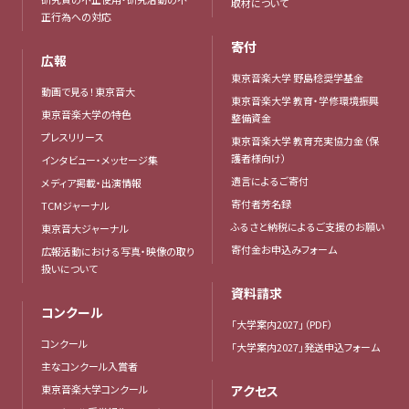
取材について
正行為への対応
寄付
広報
東京音楽大学 野島稔奨学基金
動画で見る！東京音大
東京音楽大学 教育・学修環境振興
東京音楽大学の特色
整備資金
プレスリリース
東京音楽大学 教育充実協力金（保
護者様向け）
インタビュー・メッセージ集
遺言によるご寄付
メディア掲載・出演情報
寄付者芳名録
TCMジャーナル
ふるさと納税によるご支援のお願い
東京音大ジャーナル
寄付金お申込みフォーム
広報活動における写真・映像の取り
扱いについて
資料請求
コンクール
「大学案内2027」（PDF）
コンクール
「大学案内2027」発送申込フォーム
主なコンクール入賞者
東京音楽大学コンクール
アクセス