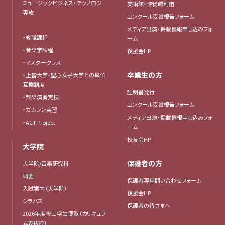
ミュージックビジネス・テクノロジー
美術館・博物館利用
専攻
コンクール受賞報告フォーム
メディア出演・掲載情報申し込みフォ
・教職課程
ーム
・音楽学課程
後援会HP
・マスタークラス
卒業生の方
・上智大学・聖心女子大学との単位
互換制度
証明書発行
・邦楽演奏実技
コンクール受賞報告フォーム
・ガムラン実習
メディア出演・掲載情報申し込みフォ
・ACT Project
ーム
校友会HP
大学院
保護者の方
大学院/音楽研究科
概要
保護者専用問い合わせフォーム
入試案内（大学院）
後援会HP
シラバス
保護者の皆さまへ
2026年度修士学生便覧（カリキュラ
ム表抜粋）