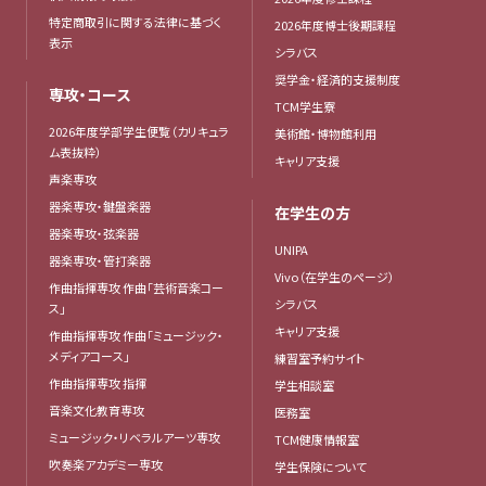
特定商取引に関する法律に基づく
2026年度博士後期課程
表示
シラバス
奨学金・経済的支援制度
専攻・コース
TCM学生寮
2026年度学部学生便覧（カリキュラ
美術館・博物館利用
ム表抜粋）
キャリア支援
声楽専攻
器楽専攻・鍵盤楽器
在学生の方
器楽専攻・弦楽器
UNIPA
器楽専攻・管打楽器
Vivo（在学生のページ）
作曲指揮専攻 作曲「芸術音楽コー
シラバス
ス」
キャリア支援
作曲指揮専攻 作曲「ミュージック・
メディアコース」
練習室予約サイト
作曲指揮専攻 指揮
学生相談室
音楽文化教育専攻
医務室
ミュージック・リベラルアーツ専攻
TCM健康情報室
吹奏楽アカデミー専攻
学生保険について