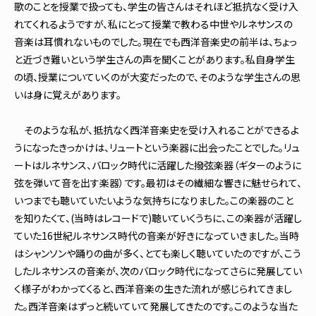
歌のことを授業で扱っても、学生の皆さんはそれほど抵抗なく受け入
れてくれるようですが、私にとって授業で教わる中世やルネサンスの
音楽は耳慣れないものでした。現在でも西洋音楽史の前半は、ちょっ
と近づき難いという学生さんの声を聞くことがあります。私自身学生
の頃、授業についていくのが大変だったので、そのような学生さんの思
いは身に覚えがあります。
そのような私が、抵抗なく西洋音楽史を受け入れることができるよ
うになったきっかけは、リュートという楽器に出会ったことでした。リュ
ートはルネサンス、バロック時代に活躍した撥弦楽器（ギターのように
弦を弾いて音を出す楽器）です。最初はその繊細な響きに魅せられて、
いつまでも聴いていたいような気持ちになりました。この楽器のこと
を知りたくて、(当時はレコードで)聴いていくうちに、この楽器が活躍し
ていた16世紀ルネサンス時代の音楽が好きになっていきました。当時
はシャンソンや踊りの曲が多く、とても楽しく聴いていたのですが、こう
したルネサンスの音楽が、次のバロック時代になってさらに発展してい
く様子がわかってくると、西洋音楽の生きた流れが感じられてきまし
た。西洋音楽はずっと続いていて発展してきたのです。このような当た