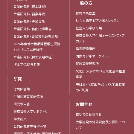
一般の方
音楽研究科（修士課程）
付属音楽教室
音楽研究科・器楽専攻
社会人講座 ピアノ個人レッスン
音楽研究科・声楽専攻
社会人の学びの場
音楽研究科・作曲指揮専攻
東京音楽大学付属オーケストラ・ア
音楽研究科・音楽文化研究専攻
カデミー
2026年度博士後期課程学生便覧
指揮研修講座
（カリキュラム表抜粋）
国際青少年オーケストラ
音楽研究科（博士後期課程）
民族音楽研究所
博士学位授与名簿
文化庁 大学における文化芸術推進
事業
研究
中目黒・代官山キャンパス学生食堂
付属図書館
のご利用
付属民族音楽研究所
お問合せ
研究報告書
東京音楽大学リポジトリ
電話でのお問合せ
博士論文
大学施設の外部貸出及び撮影につ
公的研究費等獲得一覧
いて
研究費の不正使用・研究活動の不