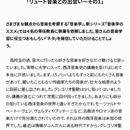
「リュート音楽との出会い～その1」
さまざまな観点から音楽を考察する「音楽学」。新シリーズ「音楽学の
ススメ」では４名の専任教員に執筆を依頼しました。皆さんの音楽学
習に役立つおもしろい「ネタ」を発信していただけることでしょ
う。
高校生の頃、音大に行ったら好きな音楽を好きなだけ聴けると思っ
ていました。実際に大学に入って、西洋音楽史の講義を受けはじめて
本当に戸惑いました。まず、J.S.バッハよりもずっと前にもたくさん音楽
があって、聞いたこともない作曲家たちの音楽が、壮大な絵巻のよう
に目前に差し出されました。グレゴリオ聖歌は少し知ってはいました
が、講義が進むにつれて次第に目が回ってきました。あまりにも自分
の知っている西洋音楽の世界と違いすぎたからです。モーツァルトや
ベートーヴェン、ヴェルディやプッチーニなど、古典派やロマン派の音
楽だけで充分満たされていたので、それ以外の西洋音楽は未知の世
界でした。最近は情報がふんだんにある時代ですから、グレゴリオ聖