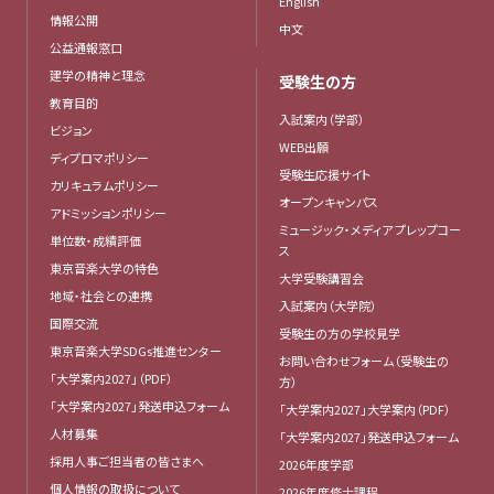
English
情報公開
中文
公益通報窓口
建学の精神と理念
受験生の方
教育目的
入試案内（学部）
ビジョン
WEB出願
ディプロマポリシー
受験生応援サイト
カリキュラムポリシー
オープンキャンパス
アドミッションポリシー
ミュージック・メディア プレップコー
単位数・成績評価
ス
東京音楽大学の特色
大学受験講習会
地域・社会との連携
入試案内（大学院）
国際交流
受験生の方の学校見学
東京音楽大学SDGs推進センター
お問い合わせフォーム（受験生の
「大学案内2027」（PDF）
方）
「大学案内2027」発送申込フォーム
「大学案内2027」大学案内（PDF）
人材募集
「大学案内2027」発送申込フォーム
採用人事ご担当者の皆さまへ
2026年度学部
個人情報の取扱について
2026年度修士課程