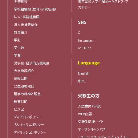
名誉教授
東京音楽大学付属オーケストラ・ア
カデミー
学校組織図（教育・研究組織）
法人・事務組織図
SNS
法人役員等紹介
教員紹介
X
学則
Instagram
学生数
YouTube
学費
Language
奨学金・経済的支援制度
大学施設紹介
English
情報公開
中文
公益通報窓口
建学の精神と理念
受験生の方
教育目的
入試案内（学部）
ビジョン
WEB出願
ディプロマポリシー
受験生応援サイト
カリキュラムポリシー
オープンキャンパス
アドミッションポリシー
ミュージック・メディア プレップコー