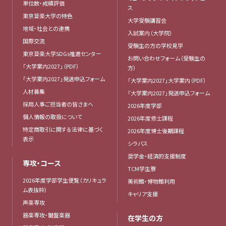
単位数・成績評価
ス
東京音楽大学の特色
大学受験講習会
地域・社会との連携
入試案内（大学院）
国際交流
受験生の方の学校見学
東京音楽大学SDGs推進センター
お問い合わせフォーム（受験生の
「大学案内2027」（PDF）
方）
「大学案内2027」発送申込フォーム
「大学案内2027」大学案内（PDF）
人材募集
「大学案内2027」発送申込フォーム
採用人事ご担当者の皆さまへ
2026年度学部
個人情報の取扱について
2026年度修士課程
特定商取引に関する法律に基づく
2026年度博士後期課程
表示
シラバス
奨学金・経済的支援制度
専攻・コース
TCM学生寮
2026年度学部学生便覧（カリキュラ
美術館・博物館利用
ム表抜粋）
キャリア支援
声楽専攻
器楽専攻・鍵盤楽器
在学生の方