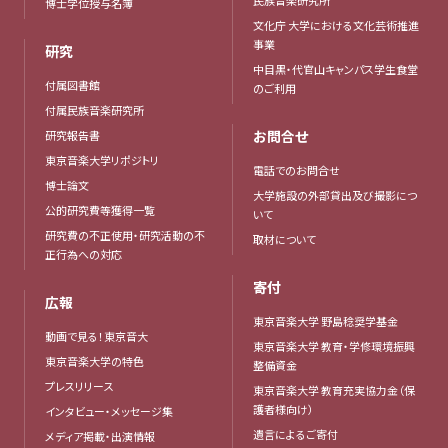
博士学位授与名簿
文化庁 大学における文化芸術推進
事業
研究
中目黒・代官山キャンパス学生食堂
付属図書館
のご利用
付属民族音楽研究所
お問合せ
研究報告書
東京音楽大学リポジトリ
電話でのお問合せ
博士論文
大学施設の外部貸出及び撮影につ
公的研究費等獲得一覧
いて
研究費の不正使用・研究活動の不
取材について
正行為への対応
寄付
広報
東京音楽大学 野島稔奨学基金
動画で見る！東京音大
東京音楽大学 教育・学修環境振興
東京音楽大学の特色
整備資金
プレスリリース
東京音楽大学 教育充実協力金（保
護者様向け）
インタビュー・メッセージ集
遺言によるご寄付
メディア掲載・出演情報