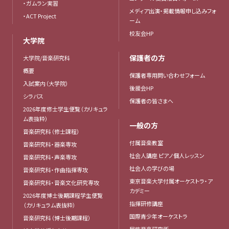
・ガムラン実習
メディア出演・掲載情報申し込みフォ
・ACT Project
ーム
校友会HP
大学院
保護者の方
大学院/音楽研究科
概要
保護者専用問い合わせフォーム
入試案内（大学院）
後援会HP
シラバス
保護者の皆さまへ
2026年度修士学生便覧（カリキュラ
ム表抜粋）
一般の方
音楽研究科（修士課程）
付属音楽教室
音楽研究科・器楽専攻
社会人講座 ピアノ個人レッスン
音楽研究科・声楽専攻
社会人の学びの場
音楽研究科・作曲指揮専攻
東京音楽大学付属オーケストラ・ア
音楽研究科・音楽文化研究専攻
カデミー
2026年度博士後期課程学生便覧
指揮研修講座
（カリキュラム表抜粋）
国際青少年オーケストラ
音楽研究科（博士後期課程）
民族音楽研究所