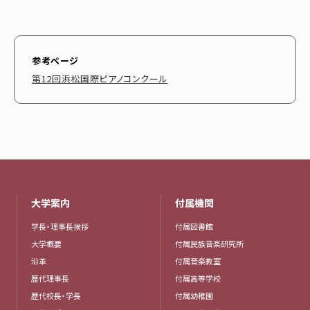
参考ページ
第12回浜松国際ピアノコンクール
大学案内
付属機関
学長・理事長挨拶
付属図書館
大学概要
付属民族音楽研究所
沿革
付属音楽教室
歴代理事長
付属高等学校
歴代校長・学長
付属幼稚園