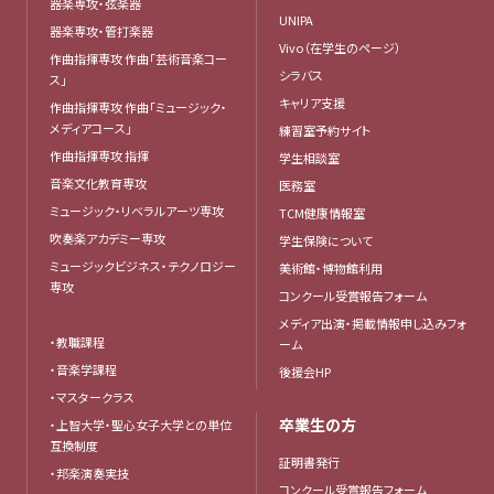
器楽専攻・弦楽器
UNIPA
器楽専攻・管打楽器
Vivo（在学生のページ）
作曲指揮専攻 作曲「芸術音楽コー
シラバス
ス」
キャリア支援
作曲指揮専攻 作曲「ミュージック・
メディアコース」
練習室予約サイト
作曲指揮専攻 指揮
学生相談室
音楽文化教育専攻
医務室
ミュージック・リベラルアーツ専攻
TCM健康情報室
吹奏楽アカデミー専攻
学生保険について
ミュージックビジネス・テクノロジー
美術館・博物館利用
専攻
コンクール受賞報告フォーム
メディア出演・掲載情報申し込みフォ
・教職課程
ーム
・音楽学課程
後援会HP
・マスタークラス
卒業生の方
・上智大学・聖心女子大学との単位
互換制度
証明書発行
・邦楽演奏実技
コンクール受賞報告フォーム