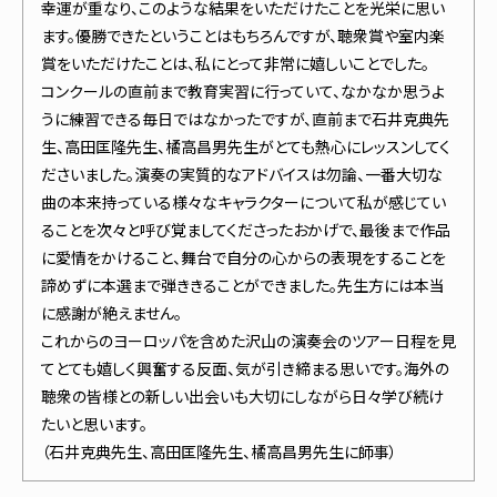
幸運が重なり、このような結果をいただけたことを光栄に思い
ます。優勝できたということはもちろんですが、聴衆賞や室内楽
賞をいただけたことは、私にとって非常に嬉しいことでした。
コンクールの直前まで教育実習に行っていて、なかなか思うよ
うに練習できる毎日ではなかったですが、直前まで石井克典先
生、高田匡隆先生、橘高昌男先生がとても熱心にレッスンしてく
ださいました。演奏の実質的なアドバイスは勿論、一番大切な
曲の本来持っている様々なキャラクターについて私が感じてい
ることを次々と呼び覚ましてくださったおかげで、最後まで作品
に愛情をかけること、舞台で自分の心からの表現をすることを
諦めずに本選まで弾ききることができました。先生方には本当
に感謝が絶えません。
これからのヨーロッパを含めた沢山の演奏会のツアー日程を見
てとても嬉しく興奮する反面、気が引き締まる思いです。海外の
聴衆の皆様との新しい出会いも大切にしながら日々学び続け
たいと思います。
（石井克典先生、高田匡隆先生、橘高昌男先生に師事）