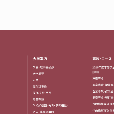
大学案内
専攻・コース
学長・理事長挨拶
2026年度学部学
抜粋）
大学概要
声楽専攻
沿革
器楽専攻・鍵盤
歴代理事長
器楽専攻・弦楽
歴代校長・学長
器楽専攻・管打
名誉教授
作曲指揮専攻 作
学校組織図（教育・研究組織）
作曲指揮専攻 作
法人・事務組織図