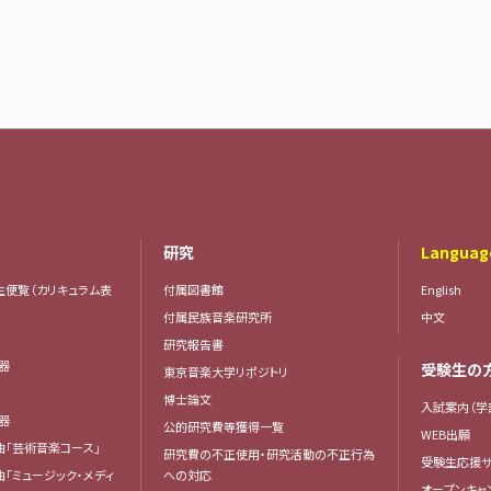
研究
Languag
生便覧（カリキュラム表
付属図書館
English
付属民族音楽研究所
中文
研究報告書
楽器
受験生の
東京音楽大学リポジトリ
器
博士論文
入試案内（学
楽器
公的研究費等獲得一覧
WEB出願
曲「芸術音楽コース」
研究費の不正使用・研究活動の不正行為
受験生応援サ
曲「ミュージック・メディ
への対応
オープンキャ