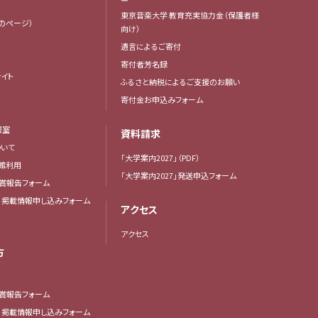
東京音楽大学 教育充実協力金（保護者様
生のページ）
向け）
遺言によるご寄付
寄付者芳名録
イト
ふるさと納税によるご支援のお願い
寄付金お申込みフォーム
報室
資料請求
いて
「大学案内2027」（PDF）
館利用
「大学案内2027」発送申込フォーム
賞報告フォーム
・掲載情報申し込みフォーム
アクセス
アクセス
方
賞報告フォーム
・掲載情報申し込みフォーム