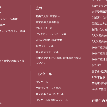
ミュージック
揮
広報
大学受験講
攻
動画で見る！東京音大
入試案内（大
ベラルアーツ専攻
東京音楽大学の特色
受験生の方
専攻
プレスリリース
お問い合わせ
ネス・テクノロジー専攻
インタビュー・メッセージ集
「大学案内20
メディア掲載・出演情報
「大学案内20
TCMジャーナル
2026年度学
東京音大ジャーナル
2026年度修
広報活動における写真・映像の取り扱い
2026年度
女子大学との単位互換
について
シラバス
奨学金・経済
コンクール
TCM学生寮
コンクール
美術館・博物
主なコンクール入賞者
キャリア支援
東京音楽大学コンクール
コンクール受賞報告フォーム
在学生の
科