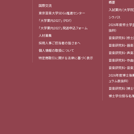
概要
国際交流
入試案内（大学院
東京音楽大学SDGs推進センター
シラバス
「大学案内2027」（PDF）
2026年度修士学
「大学案内2027」発送申込フォーム
抜粋）
人材募集
音楽研究科（修士
採用人事ご担当者の皆さまへ
音楽研究科・器楽
個人情報の取扱について
音楽研究科・声楽
特定商取引に関する法律に基づく表示
音楽研究科・作
音楽研究科・音
2026年度博士
ュラム表抜粋）
音楽研究科（博士
博士学位授与名