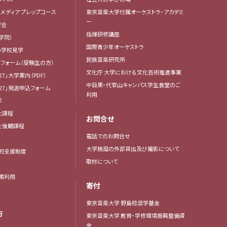
・メディア プレップコース
東京音楽大学付属オーケストラ・アカデミ
ー
習会
指揮研修講座
学院）
国際青少年オーケストラ
の学校見学
民族音楽研究所
フォーム（受験生の方）
文化庁 大学における文化芸術推進事業
27」大学案内（PDF）
中目黒・代官山キャンパス学生食堂のご
27」発送申込フォーム
利用
部
士課程
お問合せ
博士後期課程
電話でのお問合せ
大学施設の外部貸出及び撮影について
的支援制度
取材について
館利用
寄付
東京音楽大学 野島稔奨学基金
方
東京音楽大学 教育・学修環境振興整備資
金