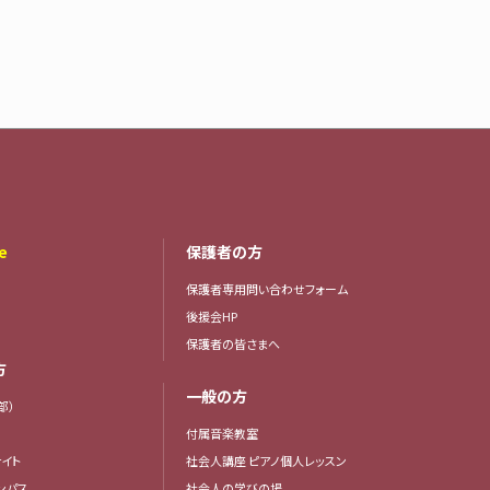
e
保護者の方
保護者専用問い合わせフォーム
後援会HP
保護者の皆さまへ
方
一般の方
部）
付属音楽教室
イト
社会人講座 ピアノ個人レッスン
ンパス
社会人の学びの場