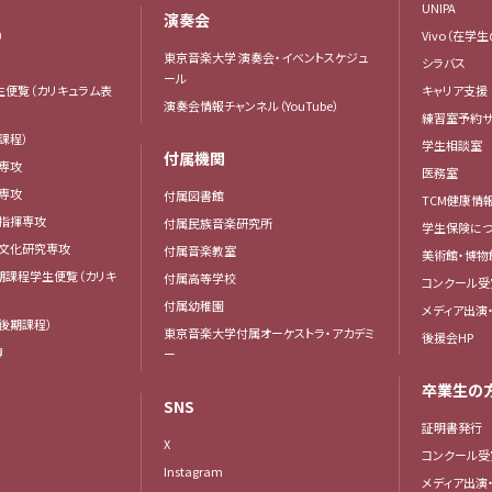
UNIPA
演奏会
）
Vivo（在学
東京音楽大学 演奏会・イベントスケジュ
シラバス
ール
生便覧（カリキュラム表
キャリア支援
演奏会情報チャンネル（YouTube）
練習室予約サ
課程）
学生相談室
付属機関
専攻
医務室
専攻
付属図書館
TCM健康情
曲指揮専攻
付属民族音楽研究所
学生保険につ
楽文化研究専攻
付属音楽教室
美術館・博物
後期課程学生便覧（カリキ
付属高等学校
コンクール受
付属幼稚園
メディア出演
後期課程）
東京音楽大学付属オーケストラ・アカデミ
後援会HP
簿
ー
卒業生の
SNS
証明書発行
X
コンクール受
Instagram
メディア出演