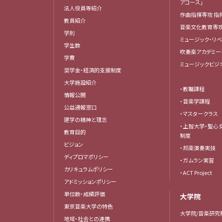
アコース」
法人役員等紹介
作曲指揮専攻 指
教員紹介
音楽文化教育専
学則
ミュージック・リ
学生数
吹奏楽アカデミー
学費
ミュージックビジ
奨学金・経済的支援制度
大学施設紹介
・教職課程
情報公開
・音楽学課程
公益通報窓口
・マスタークラス
建学の精神と理念
・上智大学・聖心
教育目的
制度
ビジョン
・邦楽演奏実技
ディプロマポリシー
・ガムラン実習
カリキュラムポリシー
・ACT Project
アドミッションポリシー
単位数・成績評価
大学院
東京音楽大学の特色
大学院/音楽研究
地域・社会との連携