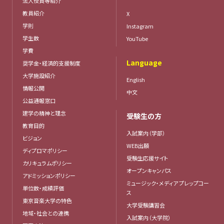
法人役員等紹介
教員紹介
X
学則
Instagram
学生数
YouTube
学費
Language
奨学金・経済的支援制度
大学施設紹介
English
情報公開
中文
公益通報窓口
建学の精神と理念
受験生の方
教育目的
入試案内（学部）
ビジョン
WEB出願
ディプロマポリシー
受験生応援サイト
カリキュラムポリシー
オープンキャンパス
アドミッションポリシー
ミュージック・メディア プレップコー
単位数・成績評価
ス
東京音楽大学の特色
大学受験講習会
地域・社会との連携
入試案内（大学院）