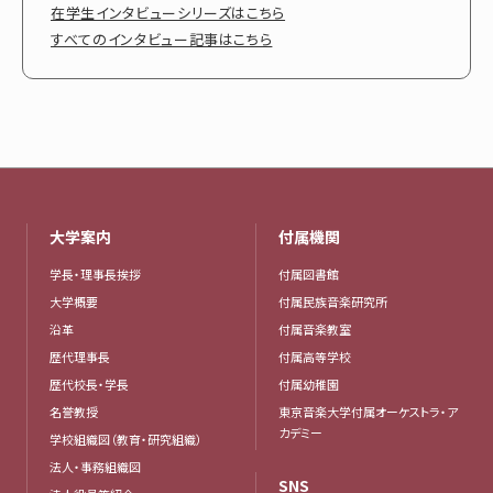
在学生インタビューシリーズはこちら
すべてのインタビュー記事はこちら
大学案内
付属機関
学長・理事長挨拶
付属図書館
大学概要
付属民族音楽研究所
沿革
付属音楽教室
歴代理事長
付属高等学校
歴代校長・学長
付属幼稚園
名誉教授
東京音楽大学付属オーケストラ・ア
カデミー
学校組織図（教育・研究組織）
法人・事務組織図
SNS