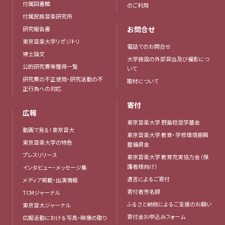
付属図書館
のご利用
付属民族音楽研究所
お問合せ
研究報告書
東京音楽大学リポジトリ
電話でのお問合せ
博士論文
大学施設の外部貸出及び撮影につ
公的研究費等獲得一覧
いて
研究費の不正使用・研究活動の不
取材について
正行為への対応
寄付
広報
東京音楽大学 野島稔奨学基金
動画で見る！東京音大
東京音楽大学 教育・学修環境振興
東京音楽大学の特色
整備資金
プレスリリース
東京音楽大学 教育充実協力金（保
護者様向け）
インタビュー・メッセージ集
遺言によるご寄付
メディア掲載・出演情報
寄付者芳名録
TCMジャーナル
ふるさと納税によるご支援のお願い
東京音大ジャーナル
寄付金お申込みフォーム
広報活動における写真・映像の取り