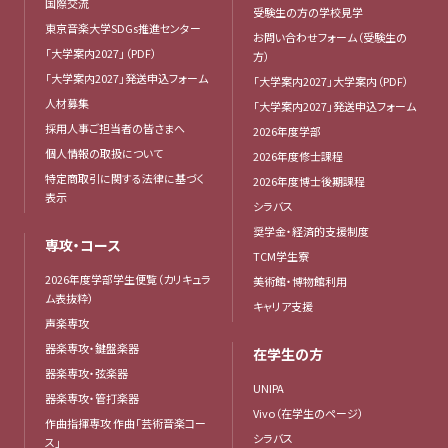
国際交流
受験生の方の学校見学
東京音楽大学SDGs推進センター
お問い合わせフォーム（受験生の
「大学案内2027」（PDF）
方）
「大学案内2027」発送申込フォーム
「大学案内2027」大学案内（PDF）
人材募集
「大学案内2027」発送申込フォーム
採用人事ご担当者の皆さまへ
2026年度学部
個人情報の取扱について
2026年度修士課程
特定商取引に関する法律に基づく
2026年度博士後期課程
表示
シラバス
奨学金・経済的支援制度
専攻・コース
TCM学生寮
2026年度学部学生便覧（カリキュラ
美術館・博物館利用
ム表抜粋）
キャリア支援
声楽専攻
器楽専攻・鍵盤楽器
在学生の方
器楽専攻・弦楽器
UNIPA
器楽専攻・管打楽器
Vivo（在学生のページ）
作曲指揮専攻 作曲「芸術音楽コー
シラバス
ス」