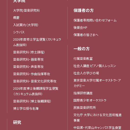
大学院
保護者の方
大学院/音楽研究科
概要
保護者専用問い合わせフォーム
入試案内（大学院）
後援会HP
シラバス
保護者の皆さまへ
2026年度修士学生便覧（カリキュラ
ム表抜粋）
一般の方
音楽研究科（修士課程）
付属音楽教室
音楽研究科・器楽専攻
社会人講座 ピアノ個人レッスン
音楽研究科・声楽専攻
社会人の学びの場
音楽研究科・作曲指揮専攻
東京音楽大学付属オーケストラ・ア
音楽研究科・音楽文化研究専攻
カデミー
2026年度博士後期課程学生便覧
指揮研修講座
（カリキュラム表抜粋）
国際青少年オーケストラ
音楽研究科（博士後期課程）
民族音楽研究所
博士学位授与名簿
文化庁 大学における文化芸術推進
事業
研究
中目黒・代官山キャンパス学生食堂