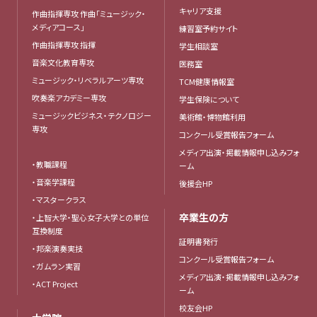
キャリア支援
作曲指揮専攻 作曲「ミュージック・
メディアコース」
練習室予約サイト
作曲指揮専攻 指揮
学生相談室
音楽文化教育専攻
医務室
ミュージック・リベラルアーツ専攻
TCM健康情報室
吹奏楽アカデミー専攻
学生保険について
ミュージックビジネス・テクノロジー
美術館・博物館利用
専攻
コンクール受賞報告フォーム
メディア出演・掲載情報申し込みフォ
・教職課程
ーム
・音楽学課程
後援会HP
・マスタークラス
卒業生の方
・上智大学・聖心女子大学との単位
互換制度
証明書発行
・邦楽演奏実技
コンクール受賞報告フォーム
・ガムラン実習
メディア出演・掲載情報申し込みフォ
・ACT Project
ーム
校友会HP