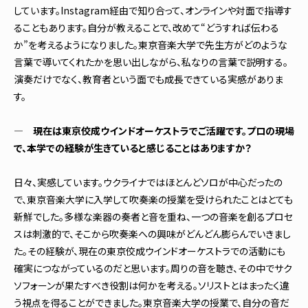
しています。Instagram経由で知り合って、オンラインや対面で指導す
ることもあります。自分が教えることで、改めて“どうすれば伝わる
か”を考えるようになりました。東京音楽大学で先生方がどのような
言葉で導いてくれたかを思い出しながら、私なりの言葉で説明する。
演奏だけでなく、教育者という面でも成長できている実感がありま
す。
― 現在は東京佼成ウインドオーケストラでご活躍です。プロの現場
で、本学での経験が生きていると感じることはありますか？
日々、実感しています。ウクライナではほとんどソロが中心だったの
で、東京音楽大学に入学して吹奏楽の授業を受けられたことはとても
新鮮でした。多様な楽器の奏者と音を重ね、一つの音楽を創るプロセ
スは刺激的で、そこから吹奏楽への興味がどんどん膨らんでいきまし
た。その経験が、現在の東京佼成ウインドオーケストラでの活動にも
確実につながっているのだと思います。周りの音を聴き、その中でサク
ソフォーンが果たすべき役割は何かを考える。ソリストとはまったく違
う視点を得ることができました。東京音楽大学の授業で、自分の音だ