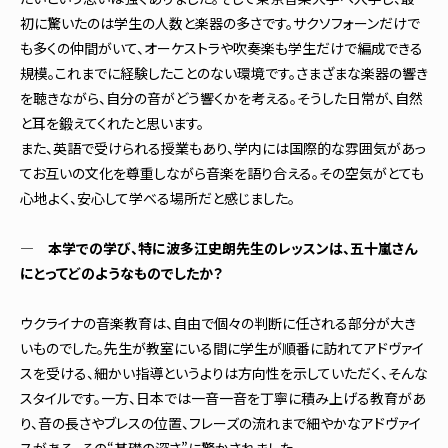
初に驚いたのは学生の人数と楽器の多さです。サクソフォーンだけで
も多くの仲間がいて、オーケストラや吹奏楽も学生だけで編成できる
規模。これまでに経験したことのない環境です。さまざまな楽器の響き
を聴きながら、自分の音がどう響くかを考える。そうした日常が、自然
と耳を鍛えてくれたと思います。
また、英語で受けられる授業もあり、学内には国際的な雰囲気があっ
てお互いの文化を尊重しながら音楽を語り合える。その空気がとても
心地よく、安心して学べる場所だと感じました。
― 本学での学び、特に波多江史朗先生のレッスンは、五十嵐さん
にとってどのようなものでしたか？
ウクライナの音楽教育は、自由で個々の判断に任される部分が大き
いものでした。先生が教室にいる間に学生が順番に訪れてアドヴァイ
スを受ける、細かい指導というよりは方向性を示していただく、そんな
スタイルです。一方、日本では一音一音を丁寧に積み上げる教育があ
り、音の長さやブレスの位置、フレーズの流れまで細やかなアドヴァイ
スがある。その“基礎の深さ”に驚かされました。