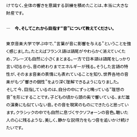
けでなく、全体の響きを意識する訓練を積めたことは、本当に大きな
財産です。
― 今、そしてこれから目指す“音”について教えてください。
東京音楽大学で学ぶ中で、“言葉が音に影響を与える”ということを強
く感じました。たとえばフランス語は語尾がやわらかく消えていくた
め、フレーズも自然に小さくまとまる。一方で日本語は語尾をしっかり
言い切るから、音の終わりまでエネルギーが残る。そうした言語の特
性が、そのまま音楽の表情にも表れていることを知り、世界各地の音
楽がもつ“響きの個性”をより深く理解できるようになりました。
そして今、目指しているのは、自分の中にずっと鳴っている“理想の
音”を形にすることです。子どもの頃から頭の奥で響いている、まだ誰
の演奏にも似ていない音。その音を現実のものにできたらと思ってい
ます。クラシックの中でも自然に息づくサクソフォーンの音色。聴いた
人の心に残るような、美しく、静かな説得力をもつ音を追いかけ続け
たいです。