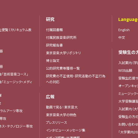
研究
Languag
生便覧（カリキュラム表
付属図書館
English
付属民族音楽研究所
中文
研究報告書
楽器
受験生の
東京音楽大学リポジトリ
器
博士論文
入試案内（学
楽器
公的研究費等獲得一覧
WEB出願
曲「芸術音楽コース」
研究費の不正使用・研究活動の不正行為
受験生応援サ
曲「ミュージック・メディ
への対応
オープンキャ
ミュージック
揮
広報
大学受験講
攻
動画で見る！東京音大
入試案内（大
ベラルアーツ専攻
東京音楽大学の特色
受験生の方
専攻
プレスリリース
お問い合わせ
ネス・テクノロジー専攻
インタビュー・メッセージ集
「大学案内20
メディア掲載・出演情報