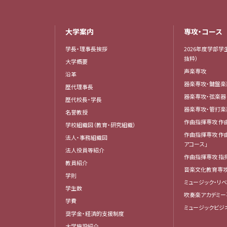
大学案内
専攻・コース
学長・理事長挨拶
2026年度学部学
抜粋）
大学概要
声楽専攻
沿革
器楽専攻・鍵盤
歴代理事長
器楽専攻・弦楽
歴代校長・学長
器楽専攻・管打
名誉教授
作曲指揮専攻 作
学校組織図（教育・研究組織）
作曲指揮専攻 作
法人・事務組織図
アコース」
法人役員等紹介
作曲指揮専攻 指
教員紹介
音楽文化教育専
学則
ミュージック・リ
学生数
吹奏楽アカデミー
学費
ミュージックビジ
奨学金・経済的支援制度
大学施設紹介