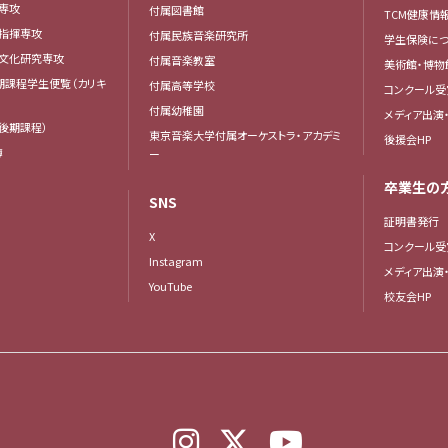
専攻
付属図書館
TCM健康情
曲指揮専攻
付属民族音楽研究所
学生保険につ
楽文化研究専攻
付属音楽教室
美術館・博物
後期課程学生便覧（カリキ
付属高等学校
コンクール受
付属幼稚園
メディア出演
後期課程）
東京音楽大学付属オーケストラ・アカデミ
後援会HP
簿
ー
卒業生の
SNS
証明書発行
X
コンクール受
Instagram
メディア出演
YouTube
校友会HP