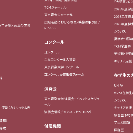
「大学案内20
TCMジャーナル
2026年度学
東京音大ジャーナル
2026年度修
広報活動における写真・映像の取り扱い
2026年度
女子大学との単位互換
について
シラバス
奨学金・経済
コンクール
TCM学生寮
コンクール
美術館・博物
主なコンクール入賞者
キャリア支援
東京音楽大学コンクール
コンクール受賞報告フォーム
在学生の
科
UNIPA
演奏会
）
Vivo（在学
東京音楽大学 演奏会・イベントスケジュ
シラバス
ール
生便覧（カリキュラム表
キャリア支援
演奏会情報チャンネル（YouTube）
練習室予約サ
課程）
学生相談室
付属機関
専攻
医務室