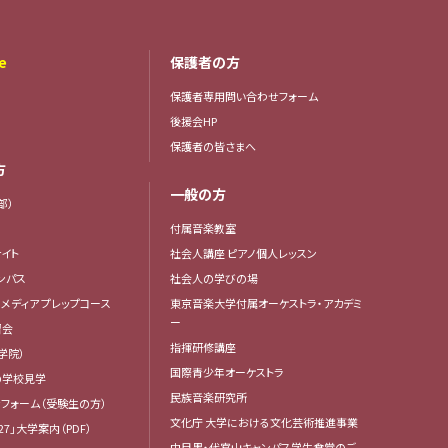
e
保護者の方
保護者専用問い合わせフォーム
後援会HP
保護者の皆さまへ
方
一般の方
部）
付属音楽教室
イト
社会人講座 ピアノ個人レッスン
ンパス
社会人の学びの場
・メディア プレップコース
東京音楽大学付属オーケストラ・アカデミ
ー
習会
指揮研修講座
学院）
国際青少年オーケストラ
の学校見学
民族音楽研究所
フォーム（受験生の方）
文化庁 大学における文化芸術推進事業
27」大学案内（PDF）
中目黒・代官山キャンパス学生食堂のご