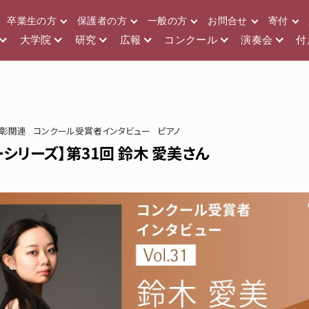
卒業生の方
保護者の方
一般の方
お問合せ
寄付
大学院
研究
広報
コンクール
演奏会
付
表彰関連
コンクール受賞者インタビュー
ピアノ
シリーズ】第31回 鈴木 愛美さん