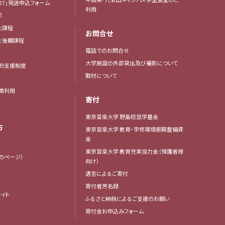
27」発送申込フォーム
利用
部
士課程
お問合せ
博士後期課程
電話でのお問合せ
大学施設の外部貸出及び撮影について
的支援制度
取材について
館利用
寄付
東京音楽大学 野島稔奨学基金
方
東京音楽大学 教育・学修環境振興整備資
金
東京音楽大学 教育充実協力金（保護者様
生のページ）
向け）
遺言によるご寄付
寄付者芳名録
イト
ふるさと納税によるご支援のお願い
寄付金お申込みフォーム