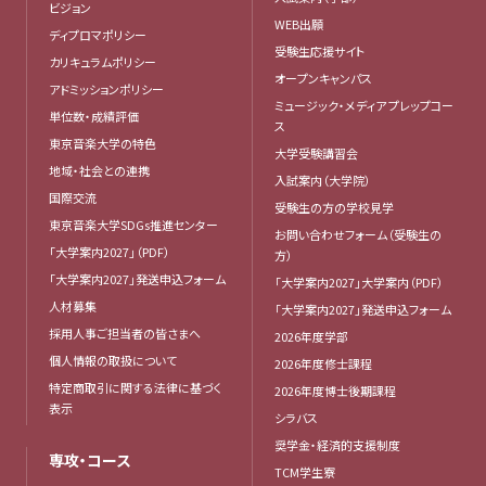
ビジョン
WEB出願
ディプロマポリシー
受験生応援サイト
カリキュラムポリシー
オープンキャンパス
アドミッションポリシー
ミュージック・メディア プレップコー
単位数・成績評価
ス
東京音楽大学の特色
大学受験講習会
地域・社会との連携
入試案内（大学院）
国際交流
受験生の方の学校見学
東京音楽大学SDGs推進センター
お問い合わせフォーム（受験生の
「大学案内2027」（PDF）
方）
「大学案内2027」発送申込フォーム
「大学案内2027」大学案内（PDF）
人材募集
「大学案内2027」発送申込フォーム
採用人事ご担当者の皆さまへ
2026年度学部
個人情報の取扱について
2026年度修士課程
特定商取引に関する法律に基づく
2026年度博士後期課程
表示
シラバス
奨学金・経済的支援制度
専攻・コース
TCM学生寮