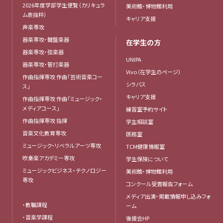
2026年度学部学生便覧（カリキュラ
美術館・博物館利用
ム表抜粋）
キャリア支援
声楽専攻
器楽専攻・鍵盤楽器
在学生の方
器楽専攻・弦楽器
UNIPA
器楽専攻・管打楽器
Vivo（在学生のページ）
作曲指揮専攻 作曲「芸術音楽コー
シラバス
ス」
キャリア支援
作曲指揮専攻 作曲「ミュージック・
メディアコース」
練習室予約サイト
作曲指揮専攻 指揮
学生相談室
音楽文化教育専攻
医務室
ミュージック・リベラルアーツ専攻
TCM健康情報室
吹奏楽アカデミー専攻
学生保険について
ミュージックビジネス・テクノロジー
美術館・博物館利用
専攻
コンクール受賞報告フォーム
メディア出演・掲載情報申し込みフォ
・教職課程
ーム
・音楽学課程
後援会HP