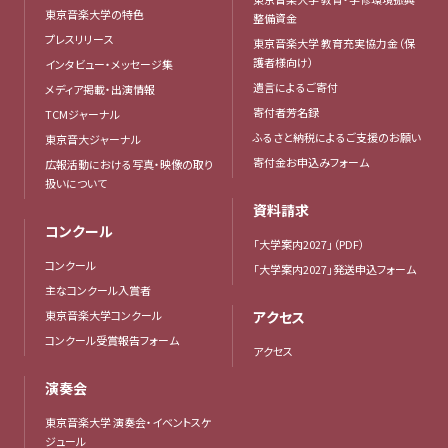
東京音楽大学の特色
整備資金
プレスリリース
東京音楽大学 教育充実協力金（保
護者様向け）
インタビュー・メッセージ集
遺言によるご寄付
メディア掲載・出演情報
寄付者芳名録
TCMジャーナル
ふるさと納税によるご支援のお願い
東京音大ジャーナル
寄付金お申込みフォーム
広報活動における写真・映像の取り
扱いについて
資料請求
コンクール
「大学案内2027」（PDF）
コンクール
「大学案内2027」発送申込フォーム
主なコンクール入賞者
東京音楽大学コンクール
アクセス
コンクール受賞報告フォーム
アクセス
演奏会
東京音楽大学 演奏会・イベントスケ
ジュール