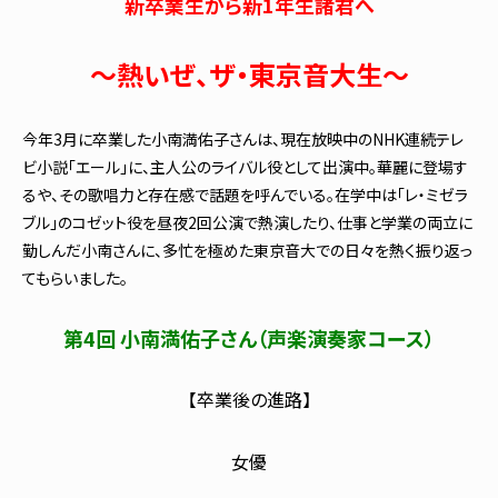
新卒業生から新1年生諸君へ
～熱いぜ、ザ・東京音大生～
今年3月に卒業した小南満佑子さんは、現在放映中のNHK連続テレ
ビ小説「エール」に、主人公のライバル役として出演中。華麗に登場す
るや、その歌唱力と存在感で話題を呼んでいる。在学中は「レ・ミゼラ
ブル」のコゼット役を昼夜2回公演で熱演したり、仕事と学業の両立に
勤しんだ小南さんに、多忙を極めた東京音大での日々を熱く振り返っ
てもらいました。
第4回 小南満佑子さん（声楽演奏家コース）
【卒業後の進路】
女優