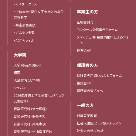
・マスタークラス
卒業生の方
・上智大学・聖心女子大学との単位
互換制度
証明書発行
・邦楽演奏実技
コンクール受賞報告フォーム
・ガムラン実習
メディア出演・掲載情報申し込みフォ
・ACT Project
ーム
校友会HP
大学院
保護者の方
大学院/音楽研究科
概要
保護者専用問い合わせフォーム
入試案内（大学院）
後援会HP
シラバス
保護者の皆さまへ
2026年度修士学生便覧（カリキュラ
ム表抜粋）
一般の方
音楽研究科（修士課程）
付属音楽教室
音楽研究科・器楽専攻
社会人講座 ピアノ個人レッスン
音楽研究科・声楽専攻
社会人の学びの場
音楽研究科・作曲指揮専攻