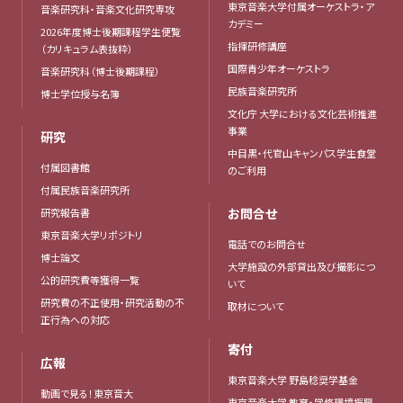
東京音楽大学付属オーケストラ・ア
音楽研究科・音楽文化研究専攻
カデミー
2026年度博士後期課程学生便覧
指揮研修講座
（カリキュラム表抜粋）
国際青少年オーケストラ
音楽研究科（博士後期課程）
民族音楽研究所
博士学位授与名簿
文化庁 大学における文化芸術推進
事業
研究
中目黒・代官山キャンパス学生食堂
付属図書館
のご利用
付属民族音楽研究所
お問合せ
研究報告書
東京音楽大学リポジトリ
電話でのお問合せ
博士論文
大学施設の外部貸出及び撮影につ
公的研究費等獲得一覧
いて
研究費の不正使用・研究活動の不
取材について
正行為への対応
寄付
広報
東京音楽大学 野島稔奨学基金
動画で見る！東京音大
東京音楽大学 教育・学修環境振興