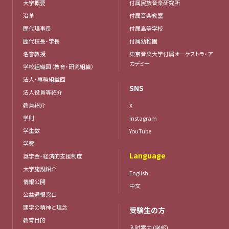
大学概要
付属民族音楽研究所
沿革
付属音楽教室
歴代理事長
付属高等学校
歴代校長・学長
付属幼稚園
名誉教授
東京音楽大学付属オーケストラ・ア
カデミー
学校組織図（教育・研究組織）
法人・事務組織図
SNS
法人役員等紹介
教員紹介
X
学則
Instagram
学生数
YouTube
学費
Language
奨学金・経済的支援制度
大学施設紹介
English
情報公開
中文
公益通報窓口
建学の精神と理念
受験生の方
教育目的
入試案内（学部）