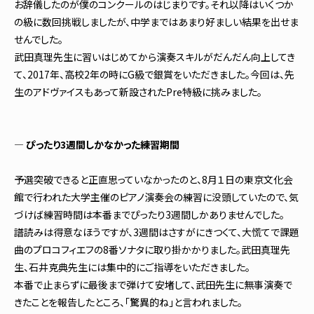
お辞儀したのが僕のコンクールのはじまりです。それ以降はいくつか
の級に数回挑戦しましたが、中学まではあまり好ましい結果を出せま
せんでした。
武田真理先生に習いはじめてから演奏スキルがだんだん向上してき
て、2017年、高校2年の時にG級で銀賞をいただきました。今回は、先
生のアドヴァイスもあって新設されたPre特級に挑みました。
― ぴったり3週間しかなかった練習期間
予選突破できると正直思っていなかったのと、8月１日の東京文化会
館で行われた大学主催のピアノ演奏会の練習に没頭していたので、気
づけば練習時間は本番までぴったり3週間しかありませんでした。
譜読みは得意なほうですが、3週間はさすがにきつくて、大慌てで課題
曲のプロコフィエフの8番ソナタに取り掛かかりました。武田真理先
生、石井克典先生には集中的にご指導をいただきました。
本番で止まらずに最後まで弾けて安堵して、武田先生に無事演奏で
きたことを報告したところ、「驚異的ね」と言われました。