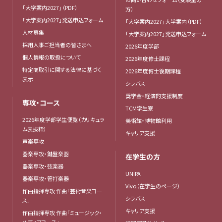
「大学案内2027」（PDF）
方）
「大学案内2027」発送申込フォーム
「大学案内2027」大学案内（PDF）
人材募集
「大学案内2027」発送申込フォーム
採用人事ご担当者の皆さまへ
2026年度学部
個人情報の取扱について
2026年度修士課程
特定商取引に関する法律に基づく
2026年度博士後期課程
表示
シラバス
奨学金・経済的支援制度
専攻・コース
TCM学生寮
2026年度学部学生便覧（カリキュラ
美術館・博物館利用
ム表抜粋）
キャリア支援
声楽専攻
器楽専攻・鍵盤楽器
在学生の方
器楽専攻・弦楽器
UNIPA
器楽専攻・管打楽器
Vivo（在学生のページ）
作曲指揮専攻 作曲「芸術音楽コー
シラバス
ス」
キャリア支援
作曲指揮専攻 作曲「ミュージック・
メディアコース」