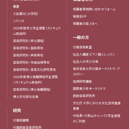
概要
保護者専用問い合わせフォーム
入試案内（大学院）
後援会HP
シラバス
保護者の皆さまへ
2026年度修士学生便覧（カリキュラ
ム表抜粋）
一般の方
音楽研究科（修士課程）
付属音楽教室
音楽研究科・器楽専攻
社会人講座 ピアノ個人レッスン
音楽研究科・声楽専攻
社会人の学びの場
音楽研究科・作曲指揮専攻
東京音楽大学付属オーケストラ・ア
音楽研究科・音楽文化研究専攻
カデミー
2026年度博士後期課程学生便覧
指揮研修講座
（カリキュラム表抜粋）
国際青少年オーケストラ
音楽研究科（博士後期課程）
民族音楽研究所
博士学位授与名簿
文化庁 大学における文化芸術推進
事業
研究
中目黒・代官山キャンパス学生食堂
付属図書館
のご利用
付属民族音楽研究所