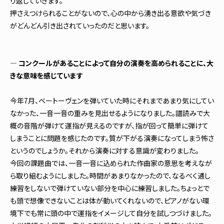
り返していきます。
押さえつけられることがないので、心の中から湧き出る意欲や気づき
がどんどん引き出されていったのだと思います。
― コンクールがあることによって自分の演奏を高められることに、大
きな意味を感じています
今年7月、ベートーヴェンを弾いていた時にそれまであまり気にしてい
なかった、一音一音の重みを見出せるようになりました。譜読みで大
概の音階が弾けて運指が見えるのですが、指が回って簡単に弾けて
しまうことに問題を感じたのです。質が下がる演奏になってしまう怖さ
というのでしょうか。それから演奏に対する意識が変わりました。
今回の課題曲では、一音一音に込められた作曲家の意思を考えなが
ら取り組むようにしました。時間があまりなかったので、なるべく通し
練習をしないで弾けていない部分を中心に練習しました。ちょっとで
も頭で想像できないことは体が動いてくれないので、ピアノがない環
境下でも常に頭の中で運指をイメージして自分を試しつづけました。