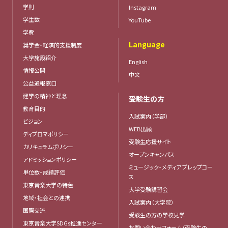
学則
Instagram
学生数
YouTube
学費
Language
奨学金・経済的支援制度
大学施設紹介
English
情報公開
中文
公益通報窓口
建学の精神と理念
受験生の方
教育目的
入試案内（学部）
ビジョン
WEB出願
ディプロマポリシー
受験生応援サイト
カリキュラムポリシー
オープンキャンパス
アドミッションポリシー
ミュージック・メディア プレップコー
単位数・成績評価
ス
東京音楽大学の特色
大学受験講習会
地域・社会との連携
入試案内（大学院）
国際交流
受験生の方の学校見学
東京音楽大学SDGs推進センター
お問い合わせフォーム（受験生の