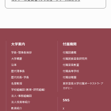
大学案内
付属機関
学長・理事長挨拶
付属図書館
大学概要
付属民族音楽研究所
沿革
付属音楽教室
歴代理事長
付属高等学校
歴代校長・学長
付属幼稚園
名誉教授
東京音楽大学付属オーケストラ・ア
カデミー
学校組織図（教育・研究組織）
法人・事務組織図
SNS
法人役員等紹介
教員紹介
X