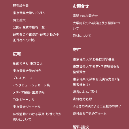
お問合せ
研究報告書
東京音楽大学リポジトリ
電話でのお問合せ
博士論文
大学施設の外部貸出及び撮影につ
公的研究費等獲得一覧
いて
研究費の不正使用・研究活動の不
取材について
正行為への対応
寄付
広報
東京音楽大学 野島稔奨学基金
動画で見る！東京音大
東京音楽大学 教育・学修環境振興
東京音楽大学の特色
整備資金
プレスリリース
東京音楽大学 教育充実協力金（保
護者様向け）
インタビュー・メッセージ集
遺言によるご寄付
メディア掲載・出演情報
寄付者芳名録
TCMジャーナル
ふるさと納税によるご支援のお願い
東京音大ジャーナル
寄付金お申込みフォーム
広報活動における写真・映像の取り
扱いについて
資料請求