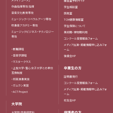
練習室予約サイト
作曲指揮専攻 指揮
学生相談室
音楽文化教育専攻
医務室
ミュージック・リベラルアーツ専攻
TCM健康情報室
吹奏楽アカデミー専攻
学生保険について
ミュージックビジネス・テクノロジー
美術館・博物館利用
専攻
コンクール受賞報告フォーム
メディア出演・掲載情報申し込みフォ
・教職課程
ーム
・音楽学課程
後援会HP
・マスタークラス
卒業生の方
・上智大学・聖心女子大学との単位
互換制度
証明書発行
・邦楽演奏実技
コンクール受賞報告フォーム
・ガムラン実習
メディア出演・掲載情報申し込みフォ
・ACT Project
ーム
校友会HP
大学院
保護者の方
大学院/音楽研究科