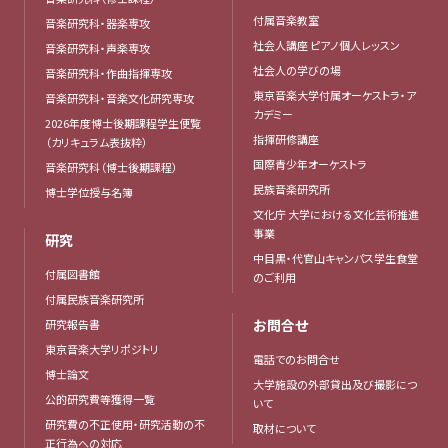
付属音楽教室
音楽研究科・器楽専攻
社会人講座 ピアノ個人レッスン
音楽研究科・声楽専攻
社会人の学びの場
音楽研究科・作曲指揮専攻
東京音楽大学付属オーケストラ・ア
音楽研究科・音楽文化研究専攻
カデミー
2026年度博士後期課程学生便覧
指揮研修講座
（カリキュラム表抜粋）
国際青少年オーケストラ
音楽研究科（博士後期課程）
民族音楽研究所
博士学位授与名簿
文化庁 大学における文化芸術推進
事業
研究
中目黒・代官山キャンパス学生食堂
付属図書館
のご利用
付属民族音楽研究所
お問合せ
研究報告書
東京音楽大学リポジトリ
電話でのお問合せ
博士論文
大学施設の外部貸出及び撮影につ
公的研究費等獲得一覧
いて
研究費の不正使用・研究活動の不
取材について
正行為への対応