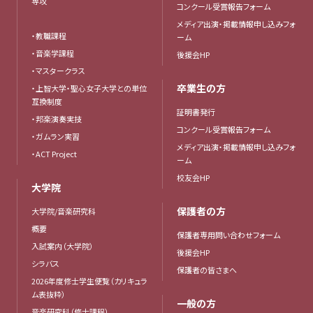
専攻
コンクール受賞報告フォーム
メディア出演・掲載情報申し込みフォ
・教職課程
ーム
・音楽学課程
後援会HP
・マスタークラス
卒業生の方
・上智大学・聖心女子大学との単位
互換制度
証明書発行
・邦楽演奏実技
コンクール受賞報告フォーム
・ガムラン実習
メディア出演・掲載情報申し込みフォ
・ACT Project
ーム
校友会HP
大学院
保護者の方
大学院/音楽研究科
概要
保護者専用問い合わせフォーム
入試案内（大学院）
後援会HP
シラバス
保護者の皆さまへ
2026年度修士学生便覧（カリキュラ
ム表抜粋）
一般の方
音楽研究科（修士課程）