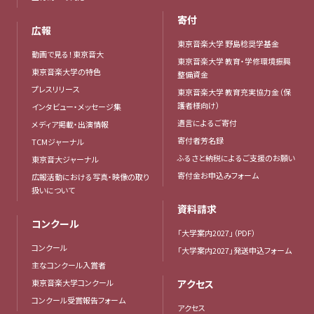
寄付
広報
東京音楽大学 野島稔奨学基金
動画で見る！東京音大
東京音楽大学 教育・学修環境振興
東京音楽大学の特色
整備資金
プレスリリース
東京音楽大学 教育充実協力金（保
護者様向け）
インタビュー・メッセージ集
遺言によるご寄付
メディア掲載・出演情報
寄付者芳名録
TCMジャーナル
ふるさと納税によるご支援のお願い
東京音大ジャーナル
寄付金お申込みフォーム
広報活動における写真・映像の取り
扱いについて
資料請求
コンクール
「大学案内2027」（PDF）
コンクール
「大学案内2027」発送申込フォーム
主なコンクール入賞者
東京音楽大学コンクール
アクセス
コンクール受賞報告フォーム
アクセス