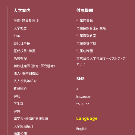
大学案内
付属機関
学長・理事長挨拶
付属図書館
大学概要
付属民族音楽研究所
沿革
付属音楽教室
歴代理事長
付属高等学校
歴代校長・学長
付属幼稚園
名誉教授
東京音楽大学付属オーケストラ・ア
カデミー
学校組織図（教育・研究組織）
法人・事務組織図
SNS
法人役員等紹介
教員紹介
X
学則
Instagram
学生数
YouTube
学費
Language
奨学金・経済的支援制度
大学施設紹介
English
情報公開