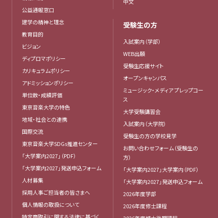
中文
公益通報窓口
建学の精神と理念
受験生の方
教育目的
入試案内（学部）
ビジョン
WEB出願
ディプロマポリシー
受験生応援サイト
カリキュラムポリシー
オープンキャンパス
アドミッションポリシー
ミュージック・メディア プレップコー
単位数・成績評価
ス
東京音楽大学の特色
大学受験講習会
地域・社会との連携
入試案内（大学院）
国際交流
受験生の方の学校見学
東京音楽大学SDGs推進センター
お問い合わせフォーム（受験生の
「大学案内2027」（PDF）
方）
「大学案内2027」発送申込フォーム
「大学案内2027」大学案内（PDF）
人材募集
「大学案内2027」発送申込フォーム
採用人事ご担当者の皆さまへ
2026年度学部
個人情報の取扱について
2026年度修士課程
特定商取引に関する法律に基づく
2026年度博士後期課程