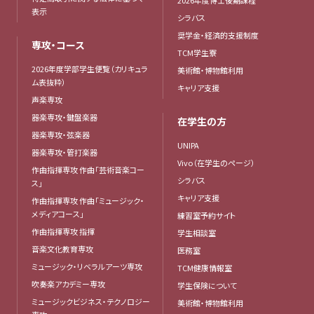
表示
シラバス
奨学金・経済的支援制度
専攻・コース
TCM学生寮
2026年度学部学生便覧（カリキュラ
美術館・博物館利用
ム表抜粋）
キャリア支援
声楽専攻
器楽専攻・鍵盤楽器
在学生の方
器楽専攻・弦楽器
UNIPA
器楽専攻・管打楽器
Vivo（在学生のページ）
作曲指揮専攻 作曲「芸術音楽コー
シラバス
ス」
キャリア支援
作曲指揮専攻 作曲「ミュージック・
メディアコース」
練習室予約サイト
作曲指揮専攻 指揮
学生相談室
音楽文化教育専攻
医務室
ミュージック・リベラルアーツ専攻
TCM健康情報室
吹奏楽アカデミー専攻
学生保険について
ミュージックビジネス・テクノロジー
美術館・博物館利用