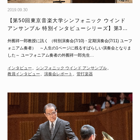
2019.09.30
【第50回東京音楽大学シンフォニック ウインド
アンサンブル 特別インタビューシリーズ】第3回
外囿祥一郎教授
外囿祥一郎教授に訊く （特別演奏会(7/10)・定期演奏会(7/11) ユーフ
ォニアム奏者） ～人生の1ページに残るすばらしい演奏会となりま
した～ ユーフォニアム奏者の外囿祥一郎先生…
インタビュー
シンフォニック ウインド アンサンブル
教員インタビュー
演奏会レポート
管打楽器