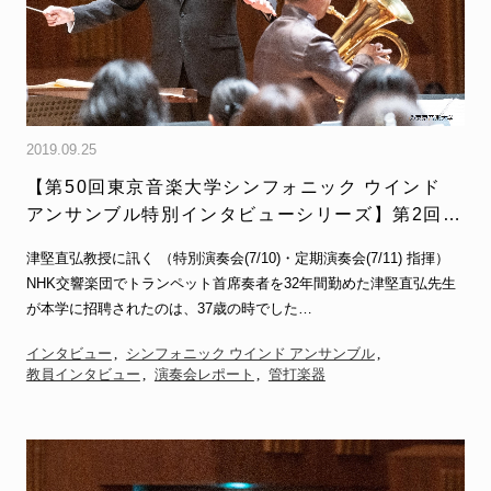
2019.09.25
【第50回東京音楽大学シンフォニック ウインド
アンサンブル特別インタビューシリーズ】第2回
津堅直弘教授
津堅直弘教授に訊く （特別演奏会(7/10)・定期演奏会(7/11) 指揮）
NHK交響楽団でトランペット首席奏者を32年間勤めた津堅直弘先生
が本学に招聘されたのは、37歳の時でした…
インタビュー
シンフォニック ウインド アンサンブル
教員インタビュー
演奏会レポート
管打楽器