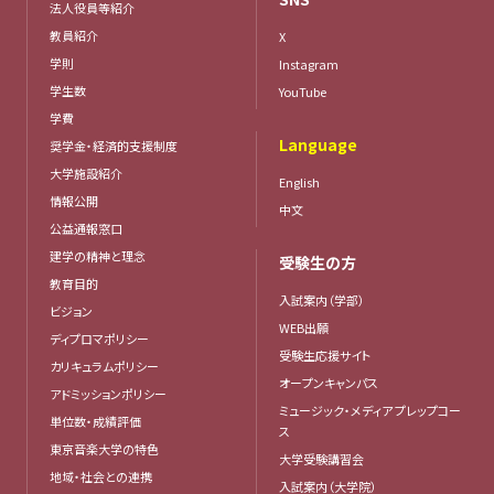
法人役員等紹介
教員紹介
X
学則
Instagram
学生数
YouTube
学費
Language
奨学金・経済的支援制度
大学施設紹介
English
情報公開
中文
公益通報窓口
建学の精神と理念
受験生の方
教育目的
入試案内（学部）
ビジョン
WEB出願
ディプロマポリシー
受験生応援サイト
カリキュラムポリシー
オープンキャンパス
アドミッションポリシー
ミュージック・メディア プレップコー
単位数・成績評価
ス
東京音楽大学の特色
大学受験講習会
地域・社会との連携
入試案内（大学院）