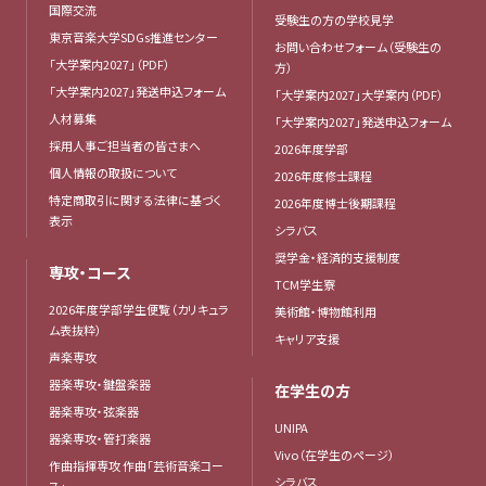
国際交流
受験生の方の学校見学
東京音楽大学SDGs推進センター
お問い合わせフォーム（受験生の
「大学案内2027」（PDF）
方）
「大学案内2027」発送申込フォーム
「大学案内2027」大学案内（PDF）
人材募集
「大学案内2027」発送申込フォーム
採用人事ご担当者の皆さまへ
2026年度学部
個人情報の取扱について
2026年度修士課程
特定商取引に関する法律に基づく
2026年度博士後期課程
表示
シラバス
奨学金・経済的支援制度
専攻・コース
TCM学生寮
2026年度学部学生便覧（カリキュラ
美術館・博物館利用
ム表抜粋）
キャリア支援
声楽専攻
器楽専攻・鍵盤楽器
在学生の方
器楽専攻・弦楽器
UNIPA
器楽専攻・管打楽器
Vivo（在学生のページ）
作曲指揮専攻 作曲「芸術音楽コー
シラバス
ス」