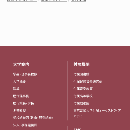
大学案内
付属機関
学長・理事長挨拶
付属図書館
大学概要
付属民族音楽研究所
沿革
付属音楽教室
歴代理事長
付属高等学校
歴代校長・学長
付属幼稚園
名誉教授
東京音楽大学付属オーケストラ・ア
カデミー
学校組織図（教育・研究組織）
法人・事務組織図
SNS