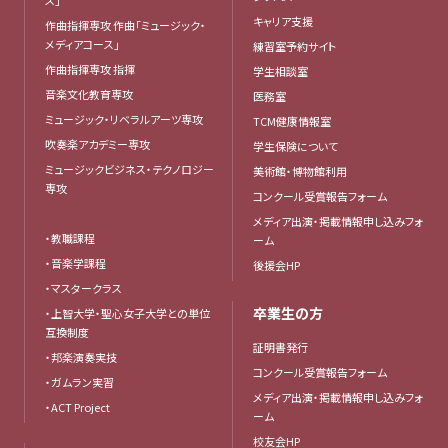
キャリア支援
作曲指揮専攻 作曲「ミュージック・
メディアコース」
練習室予約サイト
作曲指揮専攻 指揮
学生相談室
音楽文化教育専攻
医務室
ミュージック・リベラルアーツ専攻
TCM健康情報室
吹奏楽アカデミー専攻
学生保険について
ミュージックビジネス・テクノロジー
美術館・博物館利用
専攻
コンクール受賞報告フォーム
メディア出演・掲載情報申し込みフォ
・教職課程
ーム
・音楽学課程
後援会HP
・マスタークラス
卒業生の方
・上智大学・聖心女子大学との単位
互換制度
証明書発行
・邦楽演奏実技
コンクール受賞報告フォーム
・ガムラン実習
メディア出演・掲載情報申し込みフォ
・ACT Project
ーム
校友会HP