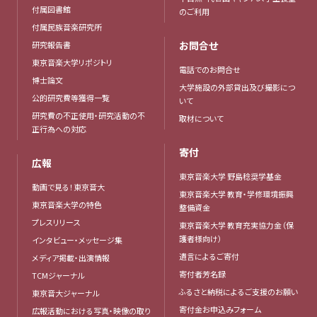
付属図書館
のご利用
付属民族音楽研究所
お問合せ
研究報告書
東京音楽大学リポジトリ
電話でのお問合せ
博士論文
大学施設の外部貸出及び撮影につ
公的研究費等獲得一覧
いて
研究費の不正使用・研究活動の不
取材について
正行為への対応
寄付
広報
東京音楽大学 野島稔奨学基金
動画で見る！東京音大
東京音楽大学 教育・学修環境振興
東京音楽大学の特色
整備資金
プレスリリース
東京音楽大学 教育充実協力金（保
護者様向け）
インタビュー・メッセージ集
遺言によるご寄付
メディア掲載・出演情報
寄付者芳名録
TCMジャーナル
ふるさと納税によるご支援のお願い
東京音大ジャーナル
寄付金お申込みフォーム
広報活動における写真・映像の取り