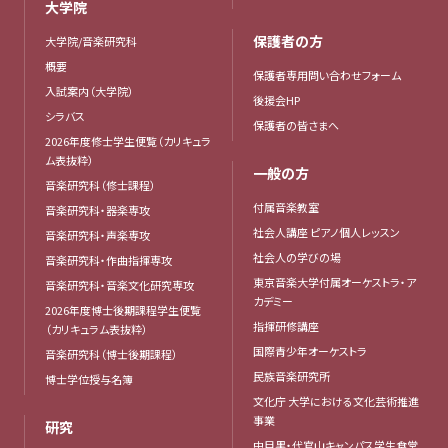
大学院
保護者の方
大学院/音楽研究科
概要
保護者専用問い合わせフォーム
入試案内（大学院）
後援会HP
シラバス
保護者の皆さまへ
2026年度修士学生便覧（カリキュラ
ム表抜粋）
一般の方
音楽研究科（修士課程）
付属音楽教室
音楽研究科・器楽専攻
社会人講座 ピアノ個人レッスン
音楽研究科・声楽専攻
社会人の学びの場
音楽研究科・作曲指揮専攻
東京音楽大学付属オーケストラ・ア
音楽研究科・音楽文化研究専攻
カデミー
2026年度博士後期課程学生便覧
指揮研修講座
（カリキュラム表抜粋）
国際青少年オーケストラ
音楽研究科（博士後期課程）
民族音楽研究所
博士学位授与名簿
文化庁 大学における文化芸術推進
事業
研究
中目黒・代官山キャンパス学生食堂