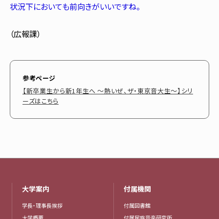
状況下においても前向きがいいですね。
（広報課）
参考ページ
【新卒業生から新1年生へ ～熱いぜ、ザ・東京音大生～】シリ
ーズはこちら
大学案内
付属機関
学長・理事長挨拶
付属図書館
大学概要
付属民族音楽研究所