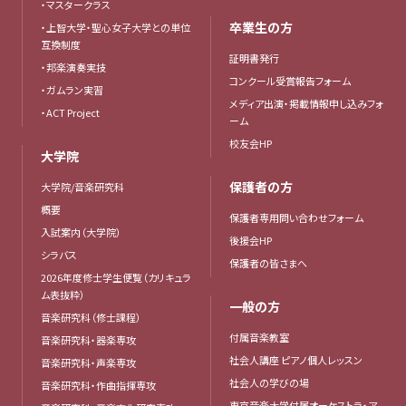
・マスタークラス
卒業生の方
・上智大学・聖心女子大学との単位
互換制度
証明書発行
・邦楽演奏実技
コンクール受賞報告フォーム
・ガムラン実習
メディア出演・掲載情報申し込みフォ
・ACT Project
ーム
校友会HP
大学院
保護者の方
大学院/音楽研究科
概要
保護者専用問い合わせフォーム
入試案内（大学院）
後援会HP
シラバス
保護者の皆さまへ
2026年度修士学生便覧（カリキュラ
ム表抜粋）
一般の方
音楽研究科（修士課程）
付属音楽教室
音楽研究科・器楽専攻
社会人講座 ピアノ個人レッスン
音楽研究科・声楽専攻
社会人の学びの場
音楽研究科・作曲指揮専攻
東京音楽大学付属オーケストラ・ア