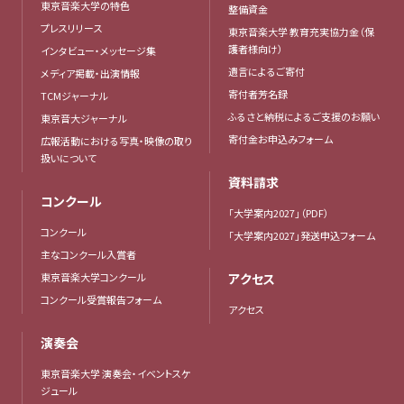
東京音楽大学の特色
整備資金
プレスリリース
東京音楽大学 教育充実協力金（保
護者様向け）
インタビュー・メッセージ集
遺言によるご寄付
メディア掲載・出演情報
寄付者芳名録
TCMジャーナル
ふるさと納税によるご支援のお願い
東京音大ジャーナル
寄付金お申込みフォーム
広報活動における写真・映像の取り
扱いについて
資料請求
コンクール
「大学案内2027」（PDF）
コンクール
「大学案内2027」発送申込フォーム
主なコンクール入賞者
東京音楽大学コンクール
アクセス
コンクール受賞報告フォーム
アクセス
演奏会
東京音楽大学 演奏会・イベントスケ
ジュール