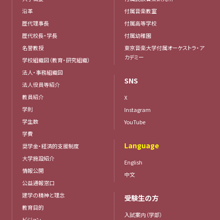
沿革
付属音楽教室
歴代理事長
付属高等学校
歴代校長・学長
付属幼稚園
名誉教授
東京音楽大学付属オーケストラ・ア
カデミー
学校組織図（教育・研究組織）
法人・事務組織図
SNS
法人役員等紹介
教員紹介
X
学則
Instagram
学生数
YouTube
学費
Language
奨学金・経済的支援制度
大学施設紹介
English
情報公開
中文
公益通報窓口
建学の精神と理念
受験生の方
教育目的
入試案内（学部）
ビジョン