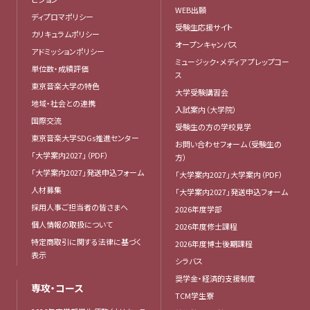
WEB出願
ディプロマポリシー
受験生応援サイト
カリキュラムポリシー
オープンキャンパス
アドミッションポリシー
ミュージック・メディア プレップコー
単位数・成績評価
ス
東京音楽大学の特色
大学受験講習会
地域・社会との連携
入試案内（大学院）
国際交流
受験生の方の学校見学
東京音楽大学SDGs推進センター
お問い合わせフォーム（受験生の
「大学案内2027」（PDF）
方）
「大学案内2027」発送申込フォーム
「大学案内2027」大学案内（PDF）
人材募集
「大学案内2027」発送申込フォーム
採用人事ご担当者の皆さまへ
2026年度学部
個人情報の取扱について
2026年度修士課程
特定商取引に関する法律に基づく
2026年度博士後期課程
表示
シラバス
奨学金・経済的支援制度
専攻・コース
TCM学生寮