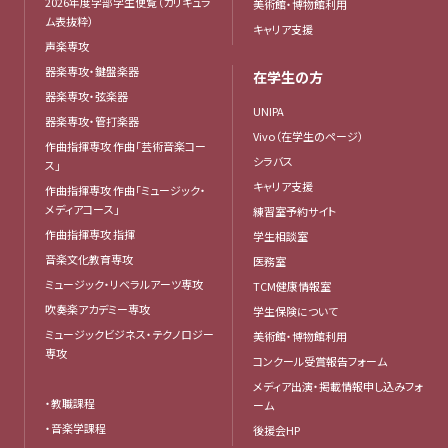
2026年度学部学生便覧（カリキュラ
美術館・博物館利用
ム表抜粋）
キャリア支援
声楽専攻
器楽専攻・鍵盤楽器
在学生の方
器楽専攻・弦楽器
UNIPA
器楽専攻・管打楽器
Vivo（在学生のページ）
作曲指揮専攻 作曲「芸術音楽コー
シラバス
ス」
キャリア支援
作曲指揮専攻 作曲「ミュージック・
メディアコース」
練習室予約サイト
作曲指揮専攻 指揮
学生相談室
音楽文化教育専攻
医務室
ミュージック・リベラルアーツ専攻
TCM健康情報室
吹奏楽アカデミー専攻
学生保険について
ミュージックビジネス・テクノロジー
美術館・博物館利用
専攻
コンクール受賞報告フォーム
メディア出演・掲載情報申し込みフォ
・教職課程
ーム
・音楽学課程
後援会HP