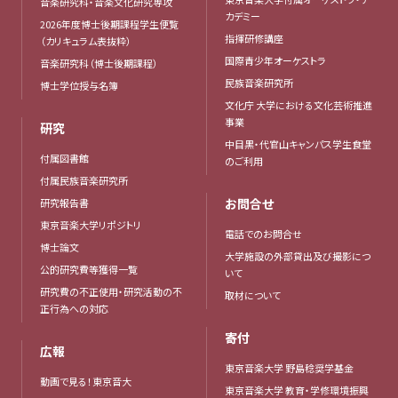
音楽研究科・音楽文化研究専攻
カデミー
2026年度博士後期課程学生便覧
指揮研修講座
（カリキュラム表抜粋）
国際青少年オーケストラ
音楽研究科（博士後期課程）
民族音楽研究所
博士学位授与名簿
文化庁 大学における文化芸術推進
事業
研究
中目黒・代官山キャンパス学生食堂
付属図書館
のご利用
付属民族音楽研究所
お問合せ
研究報告書
東京音楽大学リポジトリ
電話でのお問合せ
博士論文
大学施設の外部貸出及び撮影につ
公的研究費等獲得一覧
いて
研究費の不正使用・研究活動の不
取材について
正行為への対応
寄付
広報
東京音楽大学 野島稔奨学基金
動画で見る！東京音大
東京音楽大学 教育・学修環境振興