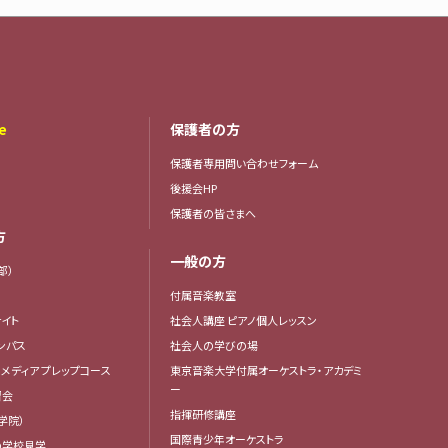
e
保護者の方
保護者専用問い合わせフォーム
後援会HP
保護者の皆さまへ
方
一般の方
部）
付属音楽教室
イト
社会人講座 ピアノ個人レッスン
ンパス
社会人の学びの場
・メディア プレップコース
東京音楽大学付属オーケストラ・アカデミ
ー
習会
指揮研修講座
学院）
国際青少年オーケストラ
の学校見学