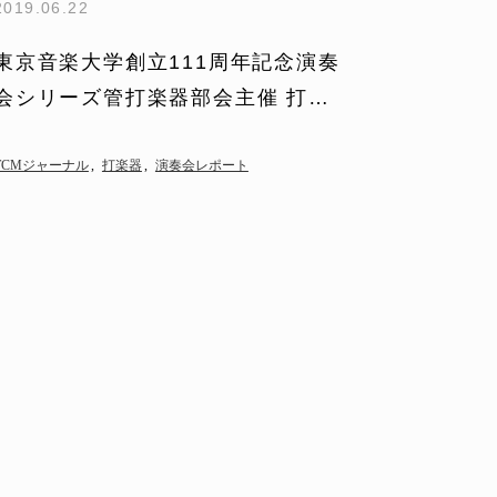
2019.06.22
東京音楽大学創立111周年記念演奏
会シリーズ管打楽器部会主催 打楽
器教員による「打楽器の祭典」のレ
ポートを掲載…
TCMジャーナル
打楽器
演奏会レポート