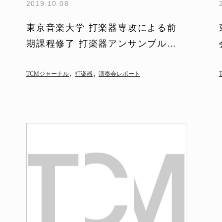
2019.10.08
東京音楽大学 打楽器専攻による前
期課程修了 打楽器アンサンブル演
奏会 CARNAVAL DES
ANIMAUX…
TCMジャーナル
打楽器
演奏会レポート