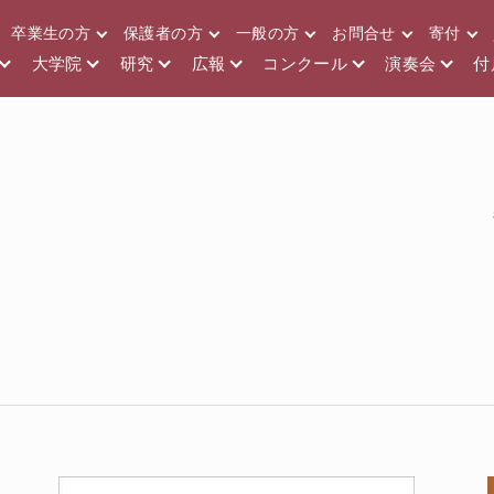
卒業生の方
保護者の方
一般の方
お問合せ
寄付
大学院
研究
広報
コンクール
演奏会
付