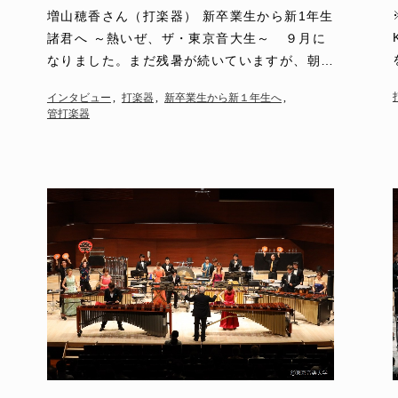
山穂香さん
増山穂香さん（打楽器） 新卒業生から新1年生
諸君へ ～熱いぜ、ザ・東京音大生～ ９月に
なりました。まだ残暑が続いていますが、朝晩
は大分過ごしやすくなってまいりました。空高
インタビュー
打楽器
新卒業生から新１年生へ
く爽やかな季…
管打楽器