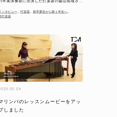
の卒業演奏会に出演した打楽器の森山拓哉さ
ん。アフリカをテーマにした曲を演奏されまし
インタビュー
打楽器
新卒業生から新１年生へ
た。曲の一部に…
管打楽器
2020.05.29
マリンバのレッスンムービーをアッ
プしました