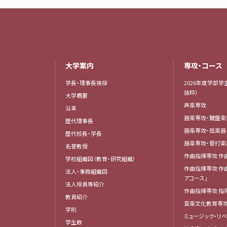
大学案内
専攻・コース
学長・理事長挨拶
2026年度学部学
抜粋）
大学概要
声楽専攻
沿革
器楽専攻・鍵盤
歴代理事長
器楽専攻・弦楽
歴代校長・学長
器楽専攻・管打
名誉教授
作曲指揮専攻 作
学校組織図（教育・研究組織）
作曲指揮専攻 作
法人・事務組織図
アコース」
法人役員等紹介
作曲指揮専攻 指
教員紹介
音楽文化教育専
学則
ミュージック・リ
学生数