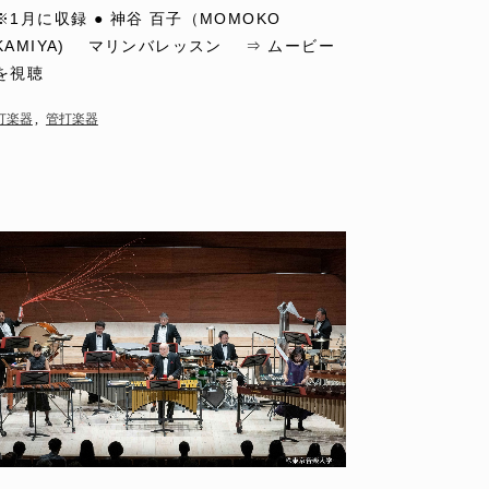
※1月に収録 ● 神谷 百子（MOMOKO
KAMIYA) マリンバレッスン ⇒ ムービー
を視聴
打楽器
管打楽器