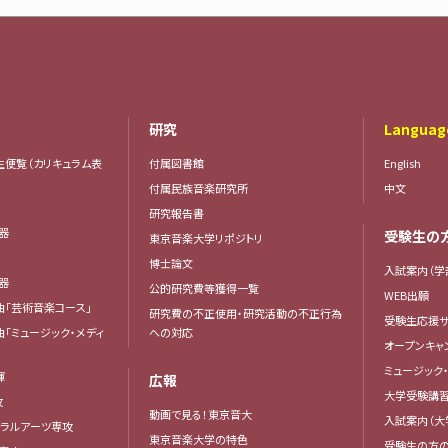
研究
Languag
生便覧（カリキュラム表
付属図書館
English
付属民族音楽研究所
中文
研究報告書
楽器
受験生の
東京音楽大学リポジトリ
器
博士論文
入試案内（学
楽器
公的研究費等獲得一覧
WEB出願
曲「芸術音楽コース」
研究費の不正使用・研究活動の不正行為
受験生応援サ
曲「ミュージック・メディ
への対応
オープンキャ
ミュージック
揮
広報
大学受験講
攻
動画で見る！東京音大
入試案内（大
ベラルアーツ専攻
東京音楽大学の特色
受験生の方