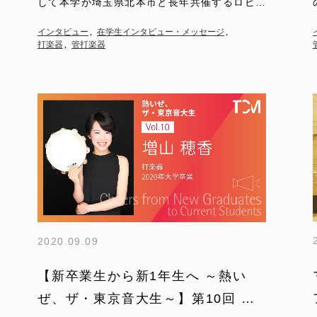
して本学が埼玉県北本市と長年共催するロビー
コンサートを取材に行った時のこと。その日の
インタビュー
在学生インタビュー・メッセージ
プログラムは…
打楽器
管打楽器
2020.09.09
【新卒業生から新1年生へ ～熱い
ぜ、ザ・東京音大生～】第10回 増