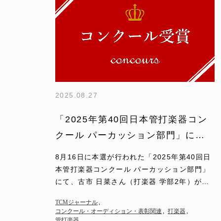
2025.08.27
「2025年第40回日本管打楽器コン
クール パーカッション部門」に
て、古市 日菜さん（打楽器 学部2
8月16日に本選が行われた「2025年第40回日
年）が第2…
本管打楽器コンクール パーカッション部門」
にて、古市 日菜さん（打楽器 学部2年）が第2
位を受賞しました。 また、同じくパーカッ
TCMジャーナル
ション…
コンクール・オーディション・表彰関連
打楽器
管打楽器