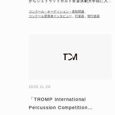
からシュトゥットガルト音楽演劇大学院に入
学、現在は国家資格演奏家課程に在学中 星野
コンクール・オーディション・表彰関連
高等学校卒業 2021…
コンクール受賞者インタビュー
打楽器
管打楽器
2020.11.26
「TROMP International
Percussion Competition