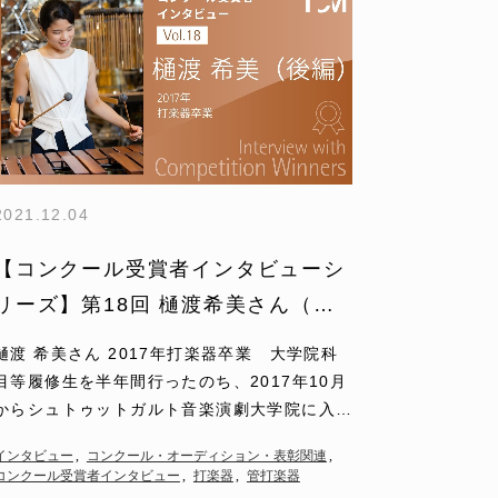
2021.12.04
【コンクール受賞者インタビューシ
リーズ】第18回 樋渡希美さん（後
編）
樋渡 希美さん 2017年打楽器卒業 大学院科
目等履修生を半年間行ったのち、2017年10月
からシュトゥットガルト音楽演劇大学院に入
学、現在は国家資格演奏家課程に在学中 星野
インタビュー
コンクール・オーディション・表彰関連
高等学校卒業 2021…
コンクール受賞者インタビュー
打楽器
管打楽器