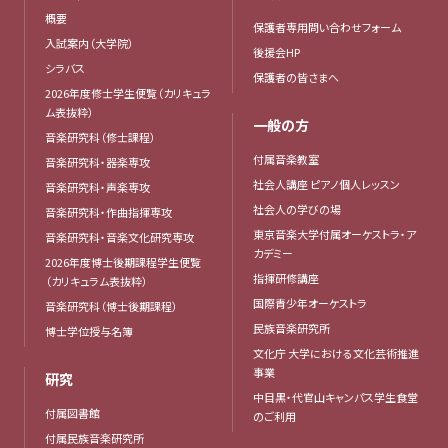
概要
保護者専用問い合わせフォーム
入試案内（大学院）
後援会HP
シラバス
保護者の皆さまへ
2026年度修士学生便覧（カリキュラ
ム表抜粋）
一般の方
音楽研究科（修士課程）
付属音楽教室
音楽研究科・器楽専攻
社会人講座 ピアノ個人レッスン
音楽研究科・声楽専攻
社会人の学びの場
音楽研究科・作曲指揮専攻
東京音楽大学付属オーケストラ・ア
音楽研究科・音楽文化研究専攻
カデミー
2026年度博士後期課程学生便覧
指揮研修講座
（カリキュラム表抜粋）
国際青少年オーケストラ
音楽研究科（博士後期課程）
民族音楽研究所
博士学位授与名簿
文化庁 大学における文化芸術推進
事業
研究
中目黒・代官山キャンパス学生食堂
付属図書館
のご利用
付属民族音楽研究所