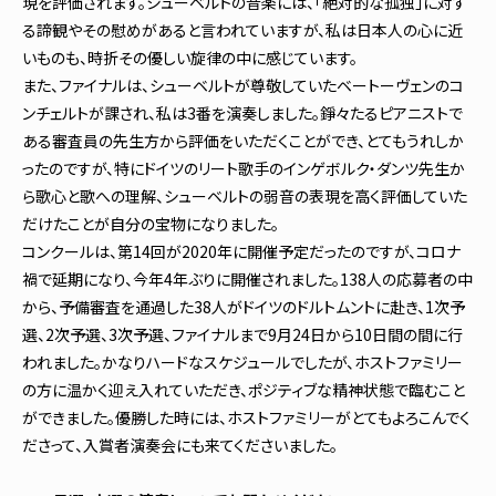
現を評価されます。シューベルトの音楽には、「絶対的な孤独」に対す
る諦観やその慰めがあると言われていますが、私は日本人の心に近
いものも、時折その優しい旋律の中に感じています。
また、ファイナルは、シューベルトが尊敬していたベートーヴェンのコ
ンチェルトが課され、私は3番を演奏しました。錚々たるピアニストで
ある審査員の先生方から評価をいただくことができ、とてもうれしか
ったのですが、特にドイツのリート歌手のインゲボルク・ダンツ先生か
ら歌心と歌への理解、シューベルトの弱音の表現を高く評価していた
だけたことが自分の宝物になりました。
コンクールは、第14回が2020年に開催予定だったのですが、コロナ
禍で延期になり、今年4年ぶりに開催されました。138人の応募者の中
から、予備審査を通過した38人がドイツのドルトムントに赴き、1次予
選、2次予選、3次予選、ファイナルまで9月24日から10日間の間に行
われました。かなりハードなスケジュールでしたが、ホストファミリー
の方に温かく迎え入れていただき、ポジティブな精神状態で臨むこと
ができました。優勝した時には、ホストファミリーがとてもよろこんでく
ださって、入賞者演奏会にも来てくださいました。