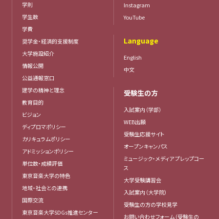
学則
Instagram
学生数
YouTube
学費
Language
奨学金・経済的支援制度
大学施設紹介
English
情報公開
中文
公益通報窓口
建学の精神と理念
受験生の方
教育目的
入試案内（学部）
ビジョン
WEB出願
ディプロマポリシー
受験生応援サイト
カリキュラムポリシー
オープンキャンパス
アドミッションポリシー
ミュージック・メディア プレップコー
単位数・成績評価
ス
東京音楽大学の特色
大学受験講習会
地域・社会との連携
入試案内（大学院）
国際交流
受験生の方の学校見学
東京音楽大学SDGs推進センター
お問い合わせフォーム（受験生の