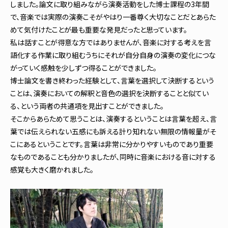
しました。論文に取り組みながら演奏活動をした博士課程の3年間
で、音楽では実際の演奏こそがやはり一番尊く大切なことだとあらた
めて気付けたことが最も重要な発見だったと思っています。
私は話すことが得意な方ではありませんが、音楽に対する考えを言
語化する作業に取り組むうちにそれが自分自身の演奏の変化につな
がっていく感触を少しずつ得ることができました。
博士論文を書き終わった経験として、言葉を選択して決断するという
ことは、演奏においての解釈と音色の選択を決断することと似てい
る、という両者の共通項を見出すことができました。
そこからあらためて思うことは、演奏するということは言葉を超え、言
葉では伝えられない五感にも訴える計り知れない無限の情報量がそ
こにあるということです。言葉は非常に分かりやすいものであり重要
なものであることも分かりましたが、同時に音楽における音に対する
感覚も大きく磨かれました。