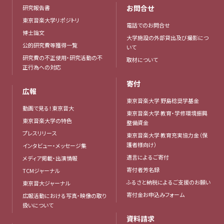
お問合せ
研究報告書
東京音楽大学リポジトリ
電話でのお問合せ
博士論文
大学施設の外部貸出及び撮影につ
公的研究費等獲得一覧
いて
研究費の不正使用・研究活動の不
取材について
正行為への対応
寄付
広報
東京音楽大学 野島稔奨学基金
動画で見る！東京音大
東京音楽大学 教育・学修環境振興
東京音楽大学の特色
整備資金
プレスリリース
東京音楽大学 教育充実協力金（保
護者様向け）
インタビュー・メッセージ集
遺言によるご寄付
メディア掲載・出演情報
寄付者芳名録
TCMジャーナル
ふるさと納税によるご支援のお願い
東京音大ジャーナル
寄付金お申込みフォーム
広報活動における写真・映像の取り
扱いについて
資料請求