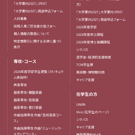
「大学案内2027」（PDF）
方）
「大学案内2027」発送申込フォーム
「大学案内2027」大学案内（PDF）
人材募集
「大学案内2027」発送申込フォーム
採用人事ご担当者の皆さまへ
2026年度学部
個人情報の取扱について
2026年度修士課程
特定商取引に関する法律に基づく
2026年度博士後期課程
表示
シラバス
奨学金・経済的支援制度
専攻・コース
TCM学生寮
2026年度学部学生便覧（カリキュラ
美術館・博物館利用
ム表抜粋）
キャリア支援
声楽専攻
器楽専攻・鍵盤楽器
在学生の方
器楽専攻・弦楽器
UNIPA
器楽専攻・管打楽器
Vivo（在学生のページ）
作曲指揮専攻 作曲「芸術音楽コー
シラバス
ス」
キャリア支援
作曲指揮専攻 作曲「ミュージック・
メディアコース」
練習室予約サイト