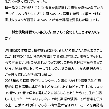
ることを常々感じていました。
博士論文に取り組むことで、考えを言語化して音楽を違った角度から
見つめてみようとシンプルに思ったこと、演奏を継続して磨き上げる
実技レッスンが豊富にあったことが博士課程を受験した理由です。
― 博士後期課程での過ごし方、修了して変化したことはなんです
か？
3年間論文作成と実技の鍛錬に励み、新しい発見がたくさんありまし
たが、最初の発見は音楽を言語化する難しさでした。現在はネット社
会で言葉というものが溢れかえっており、自身も気軽に言葉を使って
いますが、論説において一つひとつの言葉の重み、言葉の選択の難し
さを日々感じながら過ごしました。
2018年の浜松国際ピアノコンクール入賞のおかげで演奏活動が飛
躍的に増え演奏の準備が忙しくなる中、ある時ピアノ実技のレッスン
で、音作りや音で伝える難しさとすばらしさをあらためて先生から話
してもらったことがありました。この時、実際の演奏こそが音楽を伝え
る上で言葉とは比較にならない情報量が含まれていることを再認識