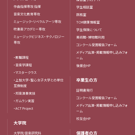
作曲指揮専攻 指揮
学生相談室
音楽文化教育専攻
医務室
ミュージック・リベラルアーツ専攻
TCM健康情報室
吹奏楽アカデミー専攻
学生保険について
ミュージックビジネス・テクノロジー
美術館・博物館利用
専攻
コンクール受賞報告フォーム
メディア出演・掲載情報申し込みフォ
・教職課程
ーム
・音楽学課程
後援会HP
・マスタークラス
卒業生の方
・上智大学・聖心女子大学との単位
互換制度
証明書発行
・邦楽演奏実技
コンクール受賞報告フォーム
・ガムラン実習
メディア出演・掲載情報申し込みフォ
・ACT Project
ーム
校友会HP
大学院
保護者の方
大学院/音楽研究科