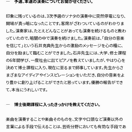
― 予選、本選の演奏についてお聞かせください。
印象に残っているのは、3次予選のソナタの演奏中に突然停電になり、
開場が真っ暗になったことです。客席がざわついているのがわかりま
した。演奏家は、たとえどんなことがあっても演奏を続けるものと教わ
っていたので、暗闇の中で演奏を続けました。演奏前は、「自分の音楽
を信じて」という石井克典先生からの激励のメッセージを心の糧に、
自分を励まして臨むことができました。石井先生には、大学、修士課程
の6年間学び、一度社会に出てピアノを教えていましたが、やはり心を
決めて博士課程に入り、現在に至るまで師事しています。先生からさ
まざまなアイディアやインスピレーションをいただき、自分の音楽をよ
り豊かに創り上げることができたと思っています。優勝の報告ができ
て、本当にうれしいです。
― 博士後期課程に入ったきっかけを教えてください。
楽曲を演奏することや楽曲そのものを、文字や口頭など演奏以外の
言葉による手段で伝えることは、芸術分野においても有効な手段であ