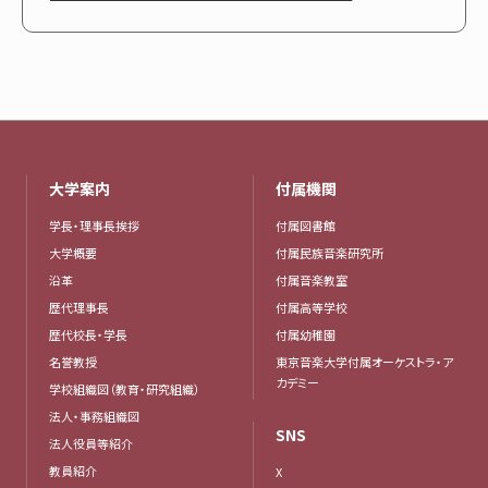
大学案内
付属機関
学長・理事長挨拶
付属図書館
大学概要
付属民族音楽研究所
沿革
付属音楽教室
歴代理事長
付属高等学校
歴代校長・学長
付属幼稚園
名誉教授
東京音楽大学付属オーケストラ・ア
カデミー
学校組織図（教育・研究組織）
法人・事務組織図
SNS
法人役員等紹介
教員紹介
X