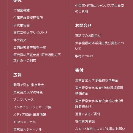
研究
中目黒・代官山キャンパス学生食堂
付属図書館
のご利用
付属民族音楽研究所
お問合せ
研究報告書
東京音楽大学リポジトリ
電話でのお問合せ
博士論文
大学施設の外部貸出及び撮影につ
公的研究費等獲得一覧
いて
研究費の不正使用・研究活動の不
取材について
正行為への対応
寄付
広報
東京音楽大学 野島稔奨学基金
動画で見る！東京音大
東京音楽大学 教育・学修環境振興
東京音楽大学の特色
整備資金
プレスリリース
東京音楽大学 教育充実協力金（保
護者様向け）
インタビュー・メッセージ集
遺言によるご寄付
メディア掲載・出演情報
寄付者芳名録
TCMジャーナル
ふるさと納税によるご支援のお願い
東京音大ジャーナル