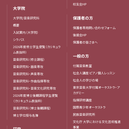
校友会HP
大学院
保護者の方
大学院/音楽研究科
概要
保護者専用問い合わせフォーム
入試案内（大学院）
後援会HP
シラバス
保護者の皆さまへ
2026年度修士学生便覧（カリキュラ
ム表抜粋）
一般の方
音楽研究科（修士課程）
付属音楽教室
音楽研究科・器楽専攻
社会人講座 ピアノ個人レッスン
音楽研究科・声楽専攻
社会人の学びの場
音楽研究科・作曲指揮専攻
東京音楽大学付属オーケストラ・ア
音楽研究科・音楽文化研究専攻
カデミー
2026年度博士後期課程学生便覧
指揮研修講座
（カリキュラム表抜粋）
国際青少年オーケストラ
音楽研究科（博士後期課程）
民族音楽研究所
博士学位授与名簿
文化庁 大学における文化芸術推進
事業