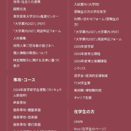
地域・社会との連携
入試案内（大学院）
国際交流
受験生の方の学校見学
東京音楽大学SDGs推進センター
お問い合わせフォーム（受験生の
「大学案内2027」（PDF）
方）
「大学案内2027」発送申込フォーム
「大学案内2027」大学案内（PDF）
人材募集
「大学案内2027」発送申込フォーム
採用人事ご担当者の皆さまへ
2026年度学部
個人情報の取扱について
2026年度修士課程
特定商取引に関する法律に基づく
2026年度博士後期課程
表示
シラバス
奨学金・経済的支援制度
専攻・コース
TCM学生寮
2026年度学部学生便覧（カリキュラ
美術館・博物館利用
ム表抜粋）
キャリア支援
声楽専攻
器楽専攻・鍵盤楽器
在学生の方
器楽専攻・弦楽器
UNIPA
器楽専攻・管打楽器
Vivo（在学生のページ）