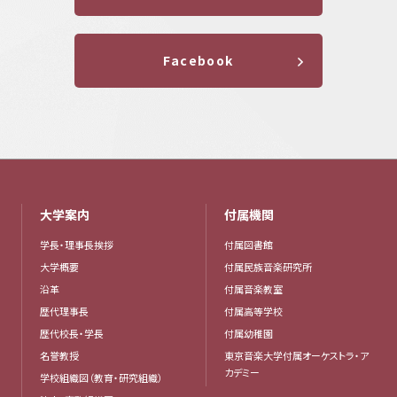
Facebook
大学案内
付属機関
学長・理事長挨拶
付属図書館
大学概要
付属民族音楽研究所
沿革
付属音楽教室
歴代理事長
付属高等学校
歴代校長・学長
付属幼稚園
名誉教授
東京音楽大学付属オーケストラ・ア
カデミー
学校組織図（教育・研究組織）