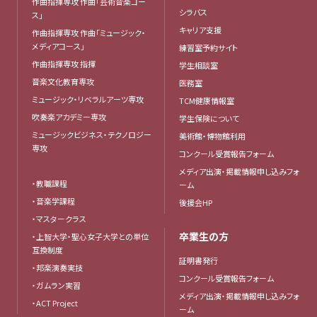
作曲指揮専攻 作曲「芸術音楽コー
シラバス
ス」
キャリア支援
作曲指揮専攻 作曲「ミュージック・
メディアコース」
練習室予約サイト
作曲指揮専攻 指揮
学生相談室
音楽文化教育専攻
医務室
ミュージック・リベラルアーツ専攻
TCM健康情報室
吹奏楽アカデミー専攻
学生保険について
ミュージックビジネス・テクノロジー
美術館・博物館利用
専攻
コンクール受賞報告フォーム
メディア出演・掲載情報申し込みフォ
・教職課程
ーム
・音楽学課程
後援会HP
・マスタークラス
卒業生の方
・上智大学・聖心女子大学との単位
互換制度
証明書発行
・邦楽演奏実技
コンクール受賞報告フォーム
・ガムラン実習
メディア出演・掲載情報申し込みフォ
・ACT Project
ーム