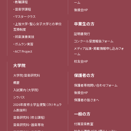
・教職課程
ーム
・音楽学課程
後援会HP
・マスタークラス
卒業生の方
・上智大学・聖心女子大学との単位
互換制度
証明書発行
・邦楽演奏実技
コンクール受賞報告フォーム
・ガムラン実習
メディア出演・掲載情報申し込みフォ
・ACT Project
ーム
校友会HP
大学院
保護者の方
大学院/音楽研究科
概要
保護者専用問い合わせフォーム
入試案内（大学院）
後援会HP
シラバス
保護者の皆さまへ
2026年度修士学生便覧（カリキュラ
ム表抜粋）
一般の方
音楽研究科（修士課程）
付属音楽教室
音楽研究科・器楽専攻