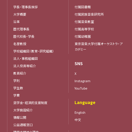
学長・理事長挨拶
付属図書館
大学概要
付属民族音楽研究所
沿革
付属音楽教室
歴代理事長
付属高等学校
歴代校長・学長
付属幼稚園
名誉教授
東京音楽大学付属オーケストラ・ア
カデミー
学校組織図（教育・研究組織）
法人・事務組織図
SNS
法人役員等紹介
教員紹介
X
学則
Instagram
学生数
YouTube
学費
Language
奨学金・経済的支援制度
大学施設紹介
English
情報公開
中文
公益通報窓口