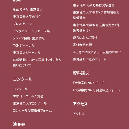
東京音楽大学 野島稔奨学基金
動画で見る！東京音大
東京音楽大学 教育・学修環境振興
東京音楽大学の特色
整備資金
プレスリリース
東京音楽大学 教育充実協力金（保
護者様向け）
インタビュー・メッセージ集
遺言によるご寄付
メディア掲載・出演情報
寄付者芳名録
TCMジャーナル
ふるさと納税によるご支援のお願い
東京音大ジャーナル
寄付金お申込みフォーム
広報活動における写真・映像の取り
扱いについて
資料請求
コンクール
「大学案内2027」（PDF）
コンクール
「大学案内2027」発送申込フォーム
主なコンクール入賞者
東京音楽大学コンクール
アクセス
コンクール受賞報告フォーム
アクセス
演奏会