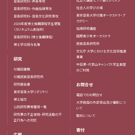
社会人講座 ピアノ個人レッスン
音楽研究科・声楽専攻
社会人の学びの場
音楽研究科・作曲指揮専攻
東京音楽大学付属オーケストラ・ア
音楽研究科・音楽文化研究専攻
カデミー
2026年度博士後期課程学生便覧
指揮研修講座
（カリキュラム表抜粋）
国際青少年オーケストラ
音楽研究科（博士後期課程）
民族音楽研究所
博士学位授与名簿
文化庁 大学における文化芸術推進
事業
研究
中目黒・代官山キャンパス学生食堂
付属図書館
のご利用
付属民族音楽研究所
お問合せ
研究報告書
東京音楽大学リポジトリ
電話でのお問合せ
博士論文
大学施設の外部貸出及び撮影につ
公的研究費等獲得一覧
いて
研究費の不正使用・研究活動の不
取材について
正行為への対応
寄付
広報