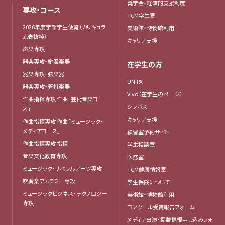
奨学金・経済的支援制度
専攻・コース
TCM学生寮
2026年度学部学生便覧（カリキュラ
美術館・博物館利用
ム表抜粋）
キャリア支援
声楽専攻
器楽専攻・鍵盤楽器
在学生の方
器楽専攻・弦楽器
UNIPA
器楽専攻・管打楽器
Vivo（在学生のページ）
作曲指揮専攻 作曲「芸術音楽コー
シラバス
ス」
キャリア支援
作曲指揮専攻 作曲「ミュージック・
メディアコース」
練習室予約サイト
作曲指揮専攻 指揮
学生相談室
音楽文化教育専攻
医務室
ミュージック・リベラルアーツ専攻
TCM健康情報室
吹奏楽アカデミー専攻
学生保険について
ミュージックビジネス・テクノロジー
美術館・博物館利用
専攻
コンクール受賞報告フォーム
メディア出演・掲載情報申し込みフォ