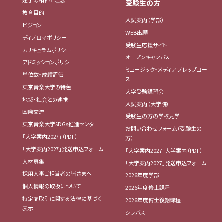
建学の精神と理念
受験生の方
教育目的
入試案内（学部）
ビジョン
WEB出願
ディプロマポリシー
受験生応援サイト
カリキュラムポリシー
オープンキャンパス
アドミッションポリシー
ミュージック・メディア プレップコー
単位数・成績評価
ス
東京音楽大学の特色
大学受験講習会
地域・社会との連携
入試案内（大学院）
国際交流
受験生の方の学校見学
東京音楽大学SDGs推進センター
お問い合わせフォーム（受験生の
「大学案内2027」（PDF）
方）
「大学案内2027」発送申込フォーム
「大学案内2027」大学案内（PDF）
人材募集
「大学案内2027」発送申込フォーム
採用人事ご担当者の皆さまへ
2026年度学部
個人情報の取扱について
2026年度修士課程
特定商取引に関する法律に基づく
2026年度博士後期課程
表示
シラバス