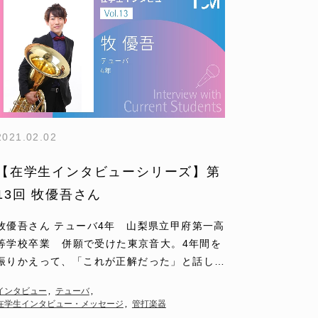
2021.02.02
【在学生インタビューシリーズ】第
13回 牧優吾さん
牧優吾さん テューバ4年 山梨県立甲府第一高
等学校卒業 併願で受けた東京音大。4年間を
振りかえって、「これが正解だった」と話し、
自分のやる気次第で伸び代が大きく変わるすば
インタビュー
テューバ
らしい大学だ…
在学生インタビュー・メッセージ
管打楽器