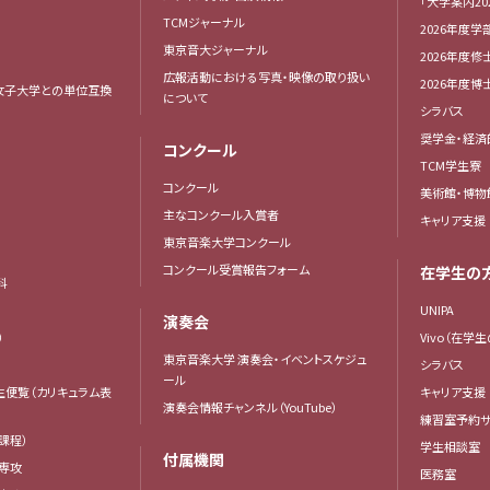
「大学案内20
TCMジャーナル
2026年度学
東京音大ジャーナル
2026年度修
広報活動における写真・映像の取り扱い
2026年度
女子大学との単位互換
について
シラバス
奨学金・経済
コンクール
TCM学生寮
コンクール
美術館・博物
主なコンクール入賞者
キャリア支援
東京音楽大学コンクール
コンクール受賞報告フォーム
在学生の
科
UNIPA
演奏会
）
Vivo（在学
東京音楽大学 演奏会・イベントスケジュ
シラバス
ール
生便覧（カリキュラム表
キャリア支援
演奏会情報チャンネル（YouTube）
練習室予約サ
課程）
学生相談室
付属機関
専攻
医務室