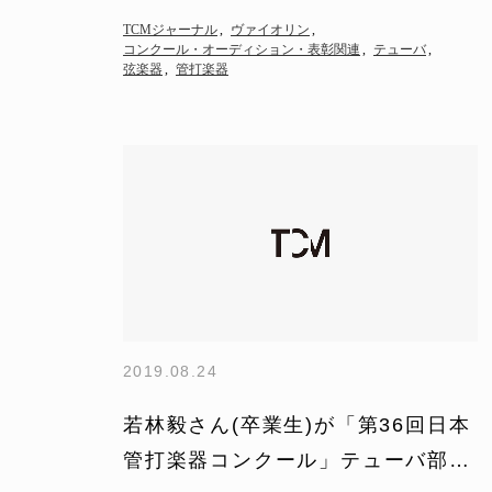
学校3年） 弦楽部門 第1位、聴衆賞 &nb…
TCMジャーナル
ヴァイオリン
コンクール・オーディション・表彰関連
テューバ
弦楽器
管打楽器
2019.08.24
若林毅さん(卒業生)が「第36回日本
管打楽器コンクール」テューバ部門