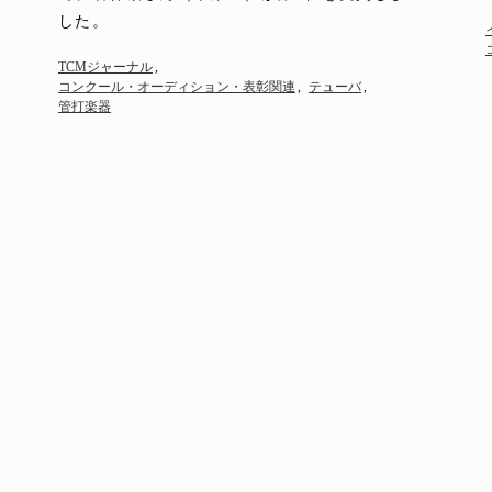
した。
TCMジャーナル
コンクール・オーディション・表彰関連
テューバ
管打楽器