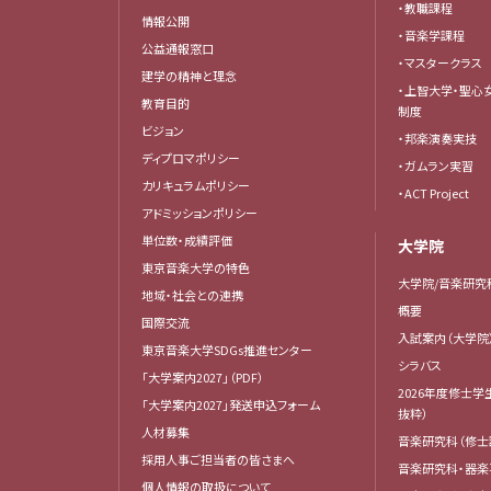
・教職課程
情報公開
・音楽学課程
公益通報窓口
・マスタークラス
建学の精神と理念
・上智大学・聖心
教育目的
制度
ビジョン
・邦楽演奏実技
ディプロマポリシー
・ガムラン実習
カリキュラムポリシー
・ACT Project
アドミッションポリシー
単位数・成績評価
大学院
東京音楽大学の特色
大学院/音楽研究
地域・社会との連携
概要
国際交流
入試案内（大学院
東京音楽大学SDGs推進センター
シラバス
「大学案内2027」（PDF）
2026年度修士学
「大学案内2027」発送申込フォーム
抜粋）
人材募集
音楽研究科（修士
採用人事ご担当者の皆さまへ
音楽研究科・器楽
個人情報の取扱について