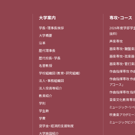
大学案内
専攻・コース
学長・理事長挨拶
2026年度学部学
抜粋）
大学概要
声楽専攻
沿革
器楽専攻・鍵盤
歴代理事長
器楽専攻・弦楽
歴代校長・学長
器楽専攻・管打
名誉教授
作曲指揮専攻 作
学校組織図（教育・研究組織）
作曲指揮専攻 作
法人・事務組織図
アコース」
法人役員等紹介
作曲指揮専攻 指
教員紹介
音楽文化教育専
学則
ミュージック・リ
学生数
吹奏楽アカデミー
学費
ミュージックビジ
奨学金・経済的支援制度
大学施設紹介