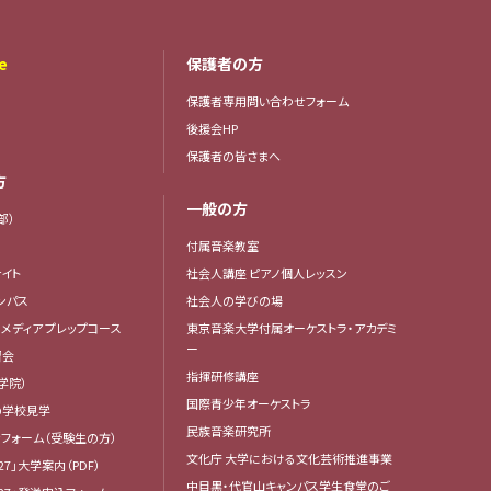
e
保護者の方
保護者専用問い合わせフォーム
後援会HP
保護者の皆さまへ
方
一般の方
部）
付属音楽教室
イト
社会人講座 ピアノ個人レッスン
ンパス
社会人の学びの場
・メディア プレップコース
東京音楽大学付属オーケストラ・アカデミ
ー
習会
指揮研修講座
学院）
国際青少年オーケストラ
の学校見学
民族音楽研究所
フォーム（受験生の方）
文化庁 大学における文化芸術推進事業
27」大学案内（PDF）
中目黒・代官山キャンパス学生食堂のご