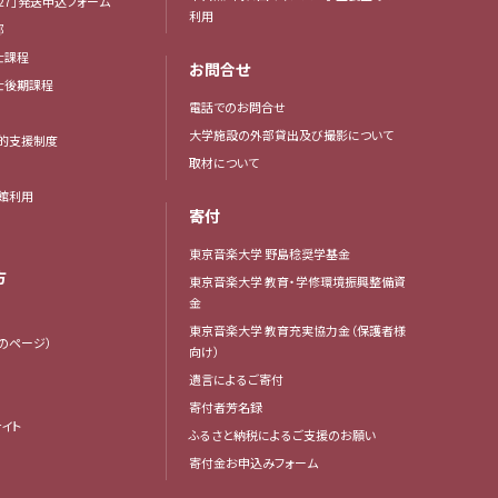
27」発送申込フォーム
利用
部
士課程
お問合せ
博士後期課程
電話でのお問合せ
大学施設の外部貸出及び撮影について
的支援制度
取材について
館利用
寄付
東京音楽大学 野島稔奨学基金
方
東京音楽大学 教育・学修環境振興整備資
金
東京音楽大学 教育充実協力金（保護者様
生のページ）
向け）
遺言によるご寄付
寄付者芳名録
イト
ふるさと納税によるご支援のお願い
寄付金お申込みフォーム