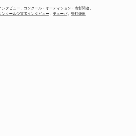
位 ～とにかく楽しく、ピアニストと一緒に
インタビュー
コンクール・オーディション・表彰関連
いいステ…
コンクール受賞者インタビュー
テューバ
管打楽器