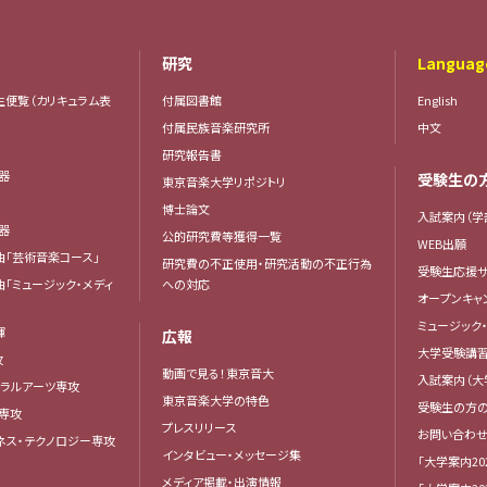
研究
Languag
生便覧（カリキュラム表
付属図書館
English
付属民族音楽研究所
中文
研究報告書
楽器
受験生の
東京音楽大学リポジトリ
器
博士論文
入試案内（学
楽器
公的研究費等獲得一覧
WEB出願
曲「芸術音楽コース」
研究費の不正使用・研究活動の不正行為
受験生応援サ
曲「ミュージック・メディ
への対応
オープンキャ
ミュージック
揮
広報
大学受験講
攻
動画で見る！東京音大
入試案内（大
ベラルアーツ専攻
東京音楽大学の特色
受験生の方
専攻
プレスリリース
お問い合わせ
ネス・テクノロジー専攻
インタビュー・メッセージ集
「大学案内20
メディア掲載・出演情報