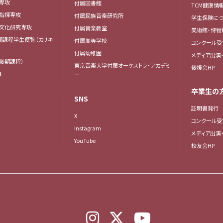
専攻
付属図書館
TCM健康情
曲指揮専攻
付属民族音楽研究所
学生保険につ
楽文化研究専攻
付属音楽教室
美術館・博物
後期課程学生便覧（カリキ
付属高等学校
コンクール受
付属幼稚園
メディア出演
後期課程）
東京音楽大学付属オーケストラ・アカデミ
後援会HP
簿
ー
卒業生の
SNS
証明書発行
X
コンクール受
Instagram
メディア出演
YouTube
校友会HP