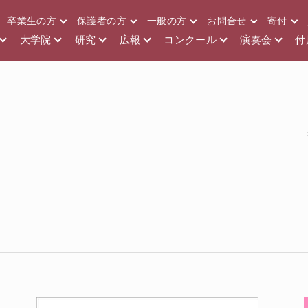
卒業生の方
保護者の方
一般の方
お問合せ
寄付
大学院
研究
広報
コンクール
演奏会
付